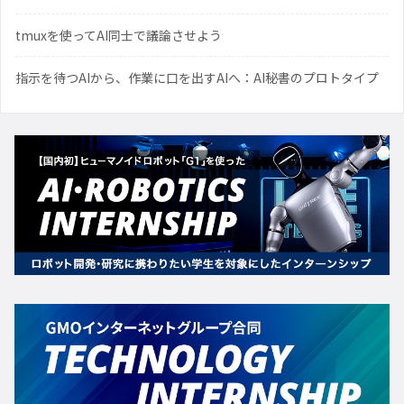
tmuxを使ってAI同士で議論させよう
指示を待つAIから、作業に口を出すAIへ：AI秘書のプロトタイプ