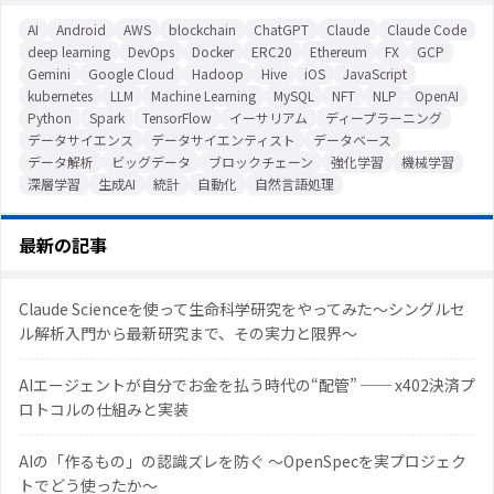
AI
Android
AWS
blockchain
ChatGPT
Claude
Claude Code
deep learning
DevOps
Docker
ERC20
Ethereum
FX
GCP
Gemini
Google Cloud
Hadoop
Hive
iOS
JavaScript
kubernetes
LLM
Machine Learning
MySQL
NFT
NLP
OpenAI
Python
Spark
TensorFlow
イーサリアム
ディープラーニング
データサイエンス
データサイエンティスト
データベース
データ解析
ビッグデータ
ブロックチェーン
強化学習
機械学習
深層学習
生成AI
統計
自動化
自然言語処理
最新の記事
Claude Scienceを使って生命科学研究をやってみた〜シングルセ
ル解析入門から最新研究まで、その実力と限界〜
AIエージェントが自分でお金を払う時代の“配管” ── x402決済プ
ロトコルの仕組みと実装
AIの「作るもの」の認識ズレを防ぐ 〜OpenSpecを実プロジェク
トでどう使ったか〜