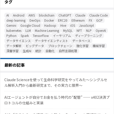
タグ
AI
Android
AWS
blockchain
ChatGPT
Claude
Claude Code
deep learning
DevOps
Docker
ERC20
Ethereum
FX
GCP
Gemini
Google Cloud
Hadoop
Hive
iOS
JavaScript
kubernetes
LLM
Machine Learning
MySQL
NFT
NLP
OpenAI
Python
Spark
TensorFlow
イーサリアム
ディープラーニング
データサイエンス
データサイエンティスト
データベース
データ解析
ビッグデータ
ブロックチェーン
強化学習
機械学習
深層学習
生成AI
統計
自動化
自然言語処理
最新の記事
Claude Scienceを使って生命科学研究をやってみた〜シングルセ
ル解析入門から最新研究まで、その実力と限界〜
AIエージェントが自分でお金を払う時代の“配管” ── x402決済プ
ロトコルの仕組みと実装