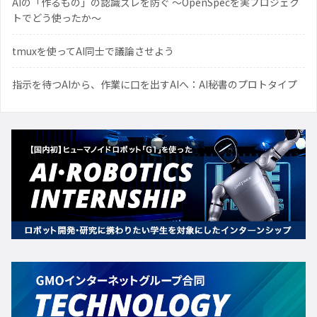
AIの「作るもの」の認識ズレを防ぐ 〜OpenSpecを実プロジェク
トでどう使ったか〜
tmuxを使ってAI同士で議論させよう
指示を待つAIから、作業に口を出すAIへ：AI秘書のプロトタイプ