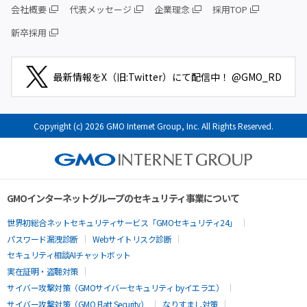
会社概要
代表メッセージ
企業理念
採用TOP
新卒採用
最新情報をX（旧:Twitter）にて配信中！ @GMO_RD
Copyright (c) 2026 GMO Internet Group, Inc. All Rights Reserved.
GMOインターネットグループのセキュリティ事業について
世界初総合ネットセキュリティサービス「GMOセキュリティ24」
パスワード漏洩診断
Webサイトリスク診断
セキュリティ相談AIチャットボット
実在証明・盗聴対策
サイバー攻撃対策（GMOサイバーセキュリティ byイエラエ）
サイバー攻撃対策（GMO Flatt Security）
なりすまし対策