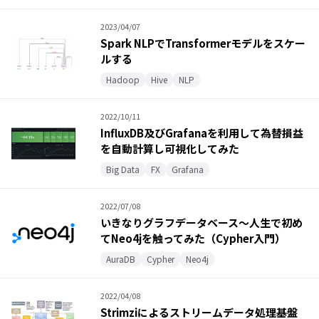
2023/04/07
Spark NLPでTransformerモデルをスケー
ルする
Hadoop
Hive
NLP
2022/10/11
InfluxDB及びGrafanaを利用して為替損益
を自動計算し可視化してみた
Big Data
FX
Grafana
2022/07/08
いきなりグラフデータベース～人生で初め
てNeo4jを触ってみた（Cypher入門）
AuraDB
Cypher
Neo4j
2022/04/08
Strimziによるストリームデータ処理基盤