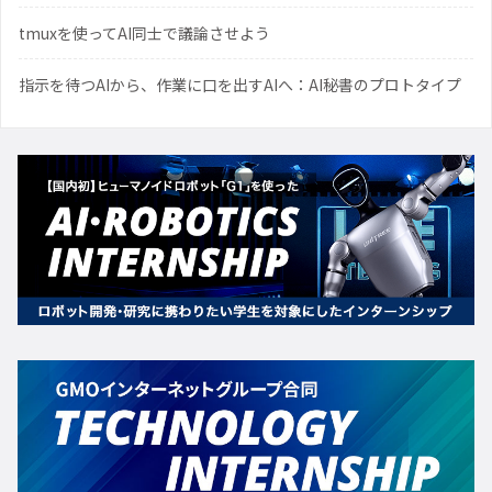
tmuxを使ってAI同士で議論させよう
指示を待つAIから、作業に口を出すAIへ：AI秘書のプロトタイプ