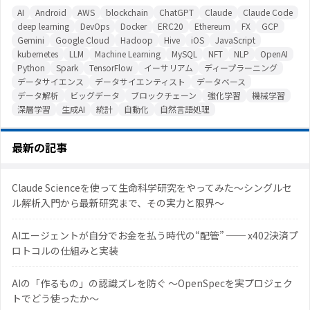
AI
Android
AWS
blockchain
ChatGPT
Claude
Claude Code
deep learning
DevOps
Docker
ERC20
Ethereum
FX
GCP
Gemini
Google Cloud
Hadoop
Hive
iOS
JavaScript
kubernetes
LLM
Machine Learning
MySQL
NFT
NLP
OpenAI
Python
Spark
TensorFlow
イーサリアム
ディープラーニング
データサイエンス
データサイエンティスト
データベース
データ解析
ビッグデータ
ブロックチェーン
強化学習
機械学習
深層学習
生成AI
統計
自動化
自然言語処理
最新の記事
Claude Scienceを使って生命科学研究をやってみた〜シングルセ
ル解析入門から最新研究まで、その実力と限界〜
AIエージェントが自分でお金を払う時代の“配管” ── x402決済プ
ロトコルの仕組みと実装
AIの「作るもの」の認識ズレを防ぐ 〜OpenSpecを実プロジェク
トでどう使ったか〜