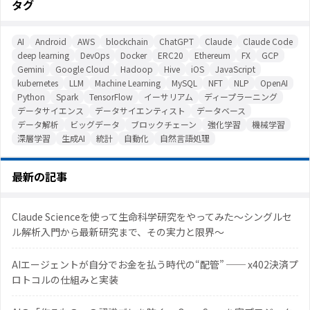
タグ
AI
Android
AWS
blockchain
ChatGPT
Claude
Claude Code
deep learning
DevOps
Docker
ERC20
Ethereum
FX
GCP
Gemini
Google Cloud
Hadoop
Hive
iOS
JavaScript
kubernetes
LLM
Machine Learning
MySQL
NFT
NLP
OpenAI
Python
Spark
TensorFlow
イーサリアム
ディープラーニング
データサイエンス
データサイエンティスト
データベース
データ解析
ビッグデータ
ブロックチェーン
強化学習
機械学習
深層学習
生成AI
統計
自動化
自然言語処理
最新の記事
Claude Scienceを使って生命科学研究をやってみた〜シングルセ
ル解析入門から最新研究まで、その実力と限界〜
AIエージェントが自分でお金を払う時代の“配管” ── x402決済プ
ロトコルの仕組みと実装