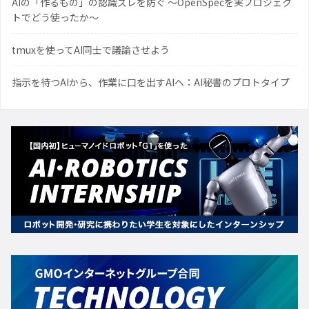
AIの「作るもの」の認識ズレを防ぐ 〜OpenSpecを実プロジェク
トでどう使ったか〜
tmuxを使ってAI同士で議論させよう
指示を待つAIから、作業に口を出すAIへ：AI秘書のプロトタイプ