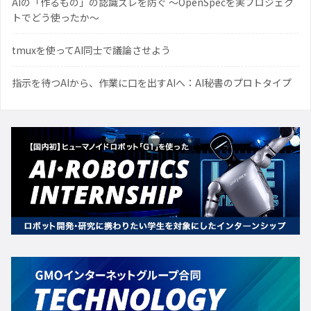
AIの「作るもの」の認識ズレを防ぐ 〜OpenSpecを実プロジェク
トでどう使ったか〜
tmuxを使ってAI同士で議論させよう
指示を待つAIから、作業に口を出すAIへ：AI秘書のプロトタイプ