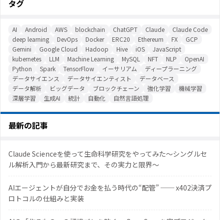
タグ
AI
Android
AWS
blockchain
ChatGPT
Claude
Claude Code
deep learning
DevOps
Docker
ERC20
Ethereum
FX
GCP
Gemini
Google Cloud
Hadoop
Hive
iOS
JavaScript
kubernetes
LLM
Machine Learning
MySQL
NFT
NLP
OpenAI
Python
Spark
TensorFlow
イーサリアム
ディープラーニング
データサイエンス
データサイエンティスト
データベース
データ解析
ビッグデータ
ブロックチェーン
強化学習
機械学習
深層学習
生成AI
統計
自動化
自然言語処理
最新の記事
Claude Scienceを使って生命科学研究をやってみた〜シングルセ
ル解析入門から最新研究まで、その実力と限界〜
AIエージェントが自分でお金を払う時代の“配管” ── x402決済プ
ロトコルの仕組みと実装