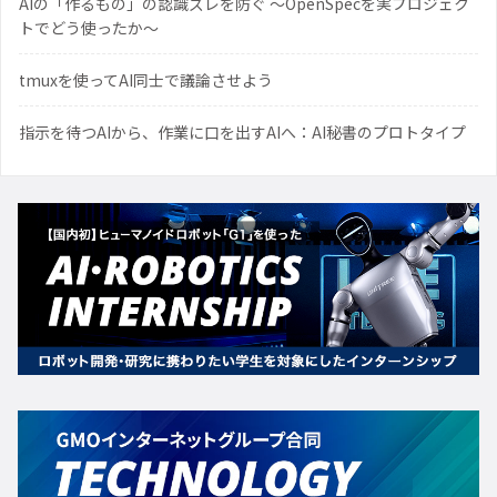
AIの「作るもの」の認識ズレを防ぐ 〜OpenSpecを実プロジェク
トでどう使ったか〜
tmuxを使ってAI同士で議論させよう
指示を待つAIから、作業に口を出すAIへ：AI秘書のプロトタイプ