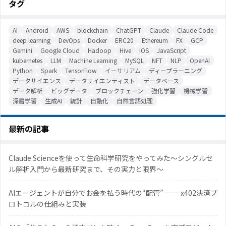
タグ
AI
Android
AWS
blockchain
ChatGPT
Claude
Claude Code
deep learning
DevOps
Docker
ERC20
Ethereum
FX
GCP
Gemini
Google Cloud
Hadoop
Hive
iOS
JavaScript
kubernetes
LLM
Machine Learning
MySQL
NFT
NLP
OpenAI
Python
Spark
TensorFlow
イーサリアム
ディープラーニング
データサイエンス
データサイエンティスト
データベース
データ解析
ビッグデータ
ブロックチェーン
強化学習
機械学習
深層学習
生成AI
統計
自動化
自然言語処理
最新の記事
Claude Scienceを使って生命科学研究をやってみた〜シングルセ
ル解析入門から最新研究まで、その実力と限界〜
AIエージェントが自分でお金を払う時代の“配管” ── x402決済プ
ロトコルの仕組みと実装