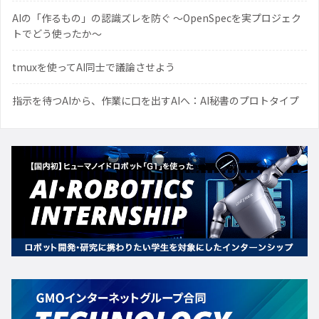
AIの「作るもの」の認識ズレを防ぐ 〜OpenSpecを実プロジェク
トでどう使ったか〜
tmuxを使ってAI同士で議論させよう
指示を待つAIから、作業に口を出すAIへ：AI秘書のプロトタイプ