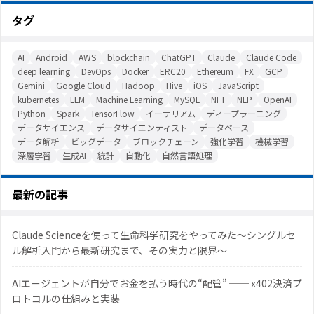
タグ
AI
Android
AWS
blockchain
ChatGPT
Claude
Claude Code
deep learning
DevOps
Docker
ERC20
Ethereum
FX
GCP
Gemini
Google Cloud
Hadoop
Hive
iOS
JavaScript
kubernetes
LLM
Machine Learning
MySQL
NFT
NLP
OpenAI
Python
Spark
TensorFlow
イーサリアム
ディープラーニング
データサイエンス
データサイエンティスト
データベース
データ解析
ビッグデータ
ブロックチェーン
強化学習
機械学習
深層学習
生成AI
統計
自動化
自然言語処理
最新の記事
Claude Scienceを使って生命科学研究をやってみた〜シングルセ
ル解析入門から最新研究まで、その実力と限界〜
AIエージェントが自分でお金を払う時代の“配管” ── x402決済プ
ロトコルの仕組みと実装