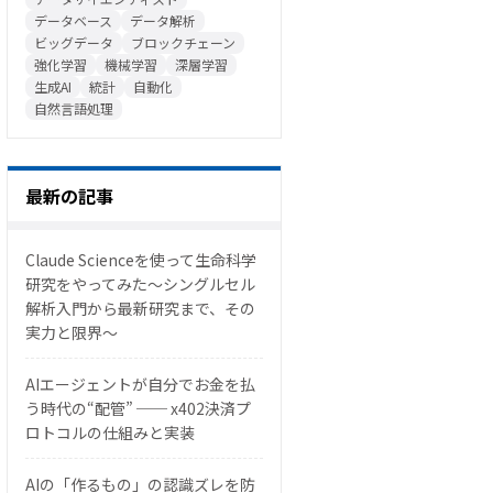
データベース
データ解析
ビッグデータ
ブロックチェーン
強化学習
機械学習
深層学習
生成AI
統計
自動化
自然言語処理
最新の記事
Claude Scienceを使って生命科学
研究をやってみた〜シングルセル
解析入門から最新研究まで、その
実力と限界〜
AIエージェントが自分でお金を払
う時代の“配管” ── x402決済プ
ロトコルの仕組みと実装
AIの「作るもの」の認識ズレを防