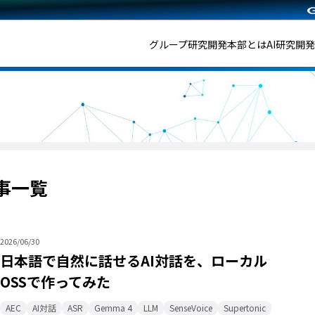
グループ研究開発本部とは
AI研究開
記事一覧
2026/06/30
日本語で自然に話せるAI対話を、ローカル
OSSで作ってみた
AEC
AI対話
ASR
Gemma 4
LLM
SenseVoice
Supertonic