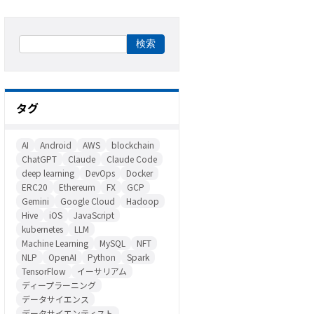
タグ
AI
Android
AWS
blockchain
ChatGPT
Claude
Claude Code
deep learning
DevOps
Docker
ERC20
Ethereum
FX
GCP
Gemini
Google Cloud
Hadoop
Hive
iOS
JavaScript
kubernetes
LLM
Machine Learning
MySQL
NFT
NLP
OpenAI
Python
Spark
TensorFlow
イーサリアム
ディープラーニング
データサイエンス
データサイエンティスト