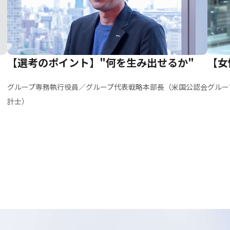
【選考のポイント】"何を生み出せるか"
【女
グループ専務執行役員／グループ代表戦略本部長（米国公認会
グルー
計士）