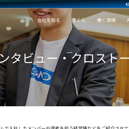
会社を知る
働く人
働く環境
ンタビュー・クロスト
働く環境
A
待遇・
人財育
A
福利厚
成制度
環
生
オフィ
社内イ
スツア
ベント
ー
ラムで入社したメンバーや選考を担う経営陣などをご紹介させ