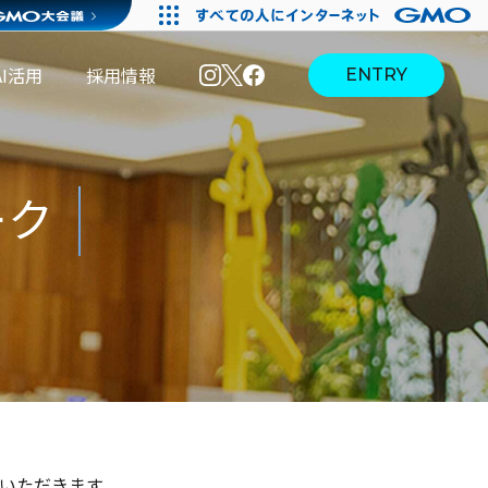
AI活用
採用情報
ENTRY
ーク
I活用
採用情報
I活用
AI活用
本選
インタ
境
ブログ
考・募
ーンシ
集要項
ップ・
説明会
ていただきます。