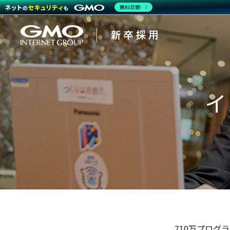
無料診断
イ
会社を知る
働く人
企業情
CEOメ
インタ
キャリ
報
ッセー
ビュ
アパス
ジ
ー・ク
ロスト
強み・
ーク
特長
710万プログ