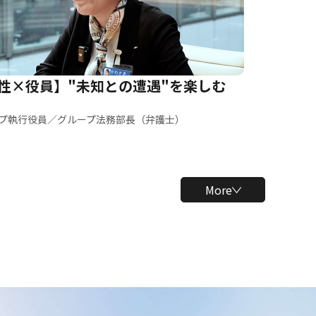
性×役員】"未知との遭遇"を楽しむ
プ執行役員／グループ法務部長（弁護士）
More