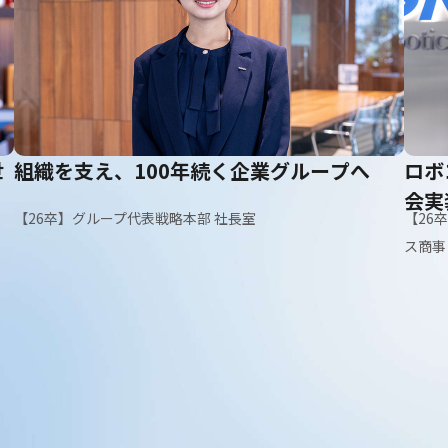
世
組織を支え、100年続く企業グループへ
ロボ
会実
【26卒】グループ代表戦略本部 社長室
【26
ス商事