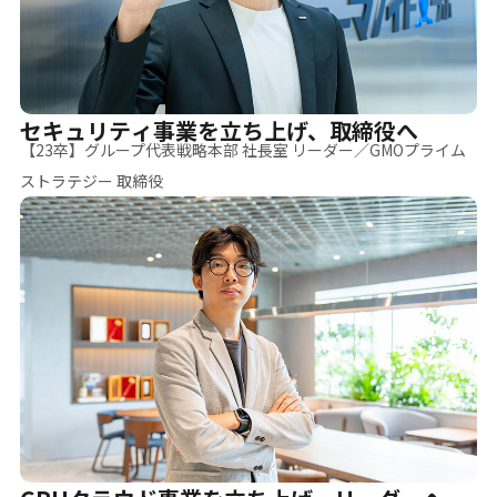
セキュリティ事業を立ち上げ、取締役へ
【23卒】グループ代表戦略本部 社長室 リーダー／GMOプライム
ストラテジー 取締役