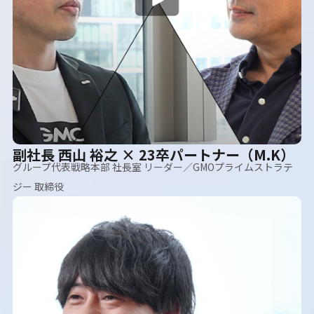
副社長 西山 裕之 × 23卒パートナー（M.K）
グループ代表戦略本部 社長室 リーダー／GMOプライムストラテ
ジー 取締役