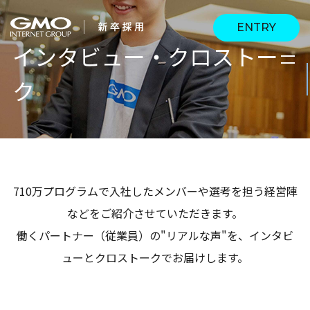
ENTRY
インタビュー・クロストー
ク
会社を知る
企業情報
CEOメッセージ
働く人
強み・特長
インタビュー・クロス
キャリアパス
710万プログラムで入社したメンバーや選考を担う経営陣
働く環境
トーク
などをご紹介させていただきます。
待遇・福利厚生
人財育成制度
働くパートナー（従業員）の"リアルな声"を、インタビ
AI活用
ューとクロストークでお届けします。
オフィスツアー
社内イベント
AI活用環境
AI活用ブログ
採用情報