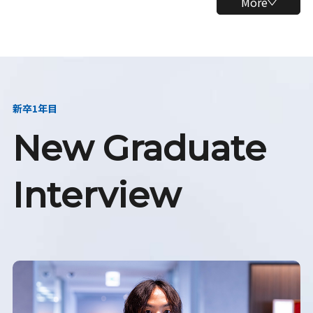
More
新卒1年目
New Graduate
Interview