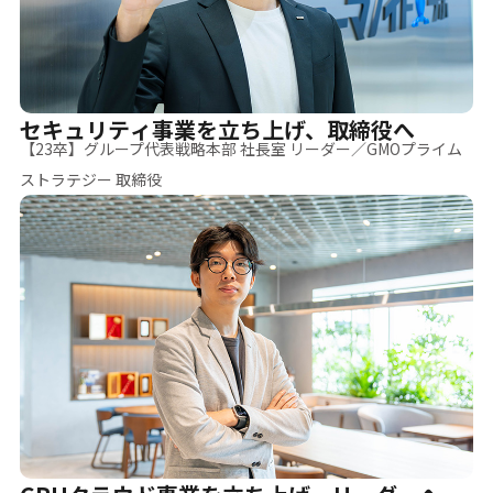
セキュリティ事業を立ち上げ、取締役へ
【23卒】グループ代表戦略本部 社長室 リーダー／GMOプライム
ストラテジー 取締役