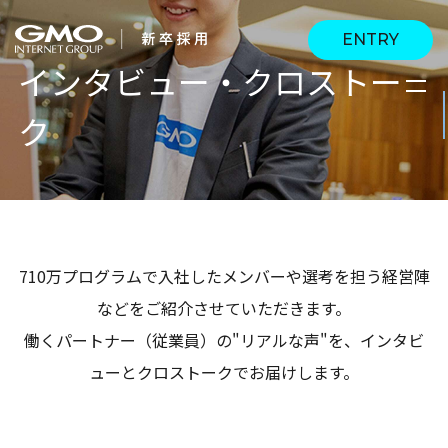
ENTRY
インタビュー・クロストー
ク
会社を知る
企業情報
CEOメッセージ
働く人
強み・特長
インタビュー・クロス
キャリアパス
710万プログラムで入社したメンバーや選考を担う経営陣
働く環境
トーク
などをご紹介させていただきます。
待遇・福利厚生
人財育成制度
働くパートナー（従業員）の"リアルな声"を、インタビ
AI活用
ューとクロストークでお届けします。
オフィスツアー
社内イベント
AI活用環境
AI活用ブログ
採用情報