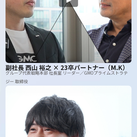
副社長 西山 裕之 × 23卒パートナー（M.K）
グループ代表戦略本部 社長室 リーダー／GMOプライムストラテ
ジー 取締役