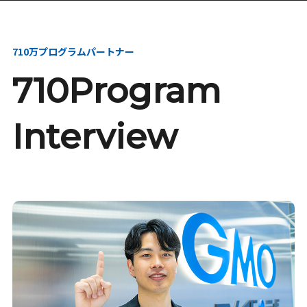
本選考・募集要項
【28卒】ビジネス
5daysインターン
710万プログラムパートナー
【28卒】研究開発
【全学年】1ヶ月ビジ
710Program
10daysインターン
ネス実践インターン
【全学年】1ヶ月ロボ
【28卒】説明選考会
Interview
ティクスインターン