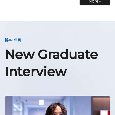
More
新卒1年目
New Graduate
Interview