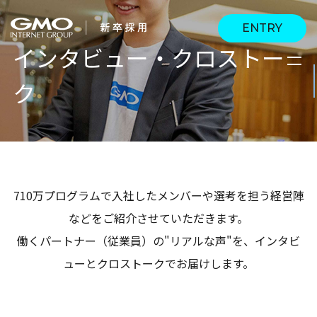
ENTRY
インタビュー・クロストー
ク
会社を知る
企業情報
CEOメッセージ
働く人
強み・特長
インタビュー・クロス
キャリアパス
710万プログラムで入社したメンバーや選考を担う経営陣
働く環境
トーク
などをご紹介させていただきます。
待遇・福利厚生
人財育成制度
働くパートナー（従業員）の"リアルな声"を、インタビ
AI活用
ューとクロストークでお届けします。
オフィスツアー
社内イベント
AI活用環境
AI活用ブログ
採用情報