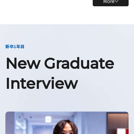
More
新卒1年目
New Graduate
Interview