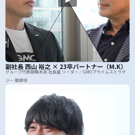
副社長 西山 裕之 × 23卒パートナー（M.K）
グループ代表戦略本部 社長室 リーダー／GMOプライムストラテ
ジー 取締役