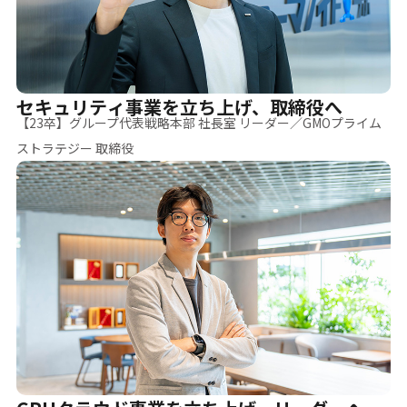
セキュリティ事業を立ち上げ、取締役へ
【23卒】グループ代表戦略本部 社長室 リーダー／GMOプライム
ストラテジー 取締役