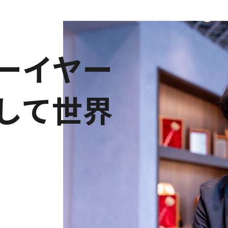
ーイヤー
して世界
）