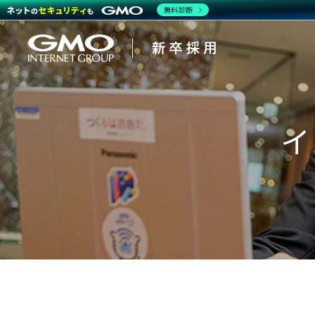
無料診断
イ
会社を知る
働く人
企業情
CEOメ
インタ
キャリ
報
ッセー
ビュ
アパス
ジ
ー・ク
ロスト
強み・
ーク
特長