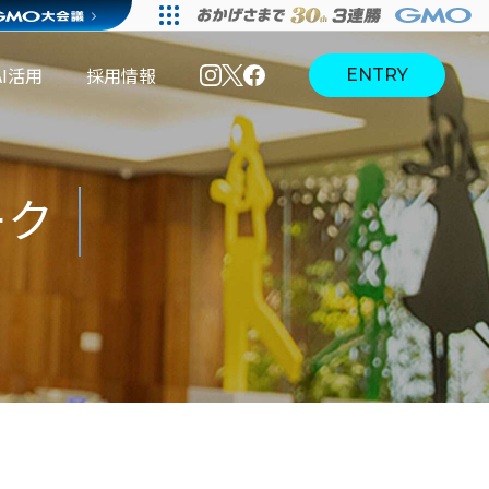
AI活用
採用情報
ENTRY
ーク
I活用
採用情報
I活用
AI活用
本選
インタ
境
ブログ
考・募
ーンシ
集要項
ップ・
説明会