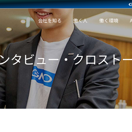
会社を知る
働く人
働く環境
ンタビュー・クロスト
働く環境
A
待遇・
人財育
A
福利厚
成制度
環
生
オフィ
社内イ
スツア
ベント
ー