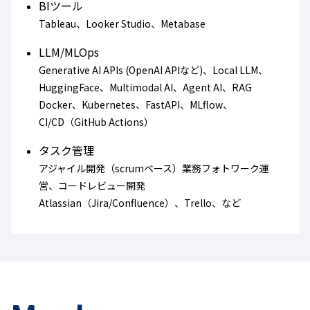
BIツール
Tableau、Looker Studio、Metabase
LLM/MLOps
Generative AI APIs (OpenAI APIなど)、Local LLM、
HuggingFace、Multimodal AI、Agent AI、RAG
Docker、Kubernetes、FastAPI、MLflow、
CI/CD（GitHub Actions）
タスク管理
アジャイル開発（scrumベース）業務フォトワーク運
営、コードレビュー開発
Atlassian（Jira/Confluence）、Trello、など