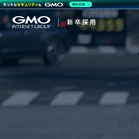
無料診断
会社を知る
働く人
企業情
CEOメ
インタ
キャリ
報
ッセー
ビュ
アパス
ジ
ー・ク
ロスト
強み・
ーク
特長