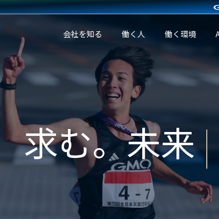
会社を知る
働く人
働く環境
働く環境
A
待遇・
人財育
A
Internet
福利厚
成制度
環
生
オフィ
社内イ
スツア
ベント
ー