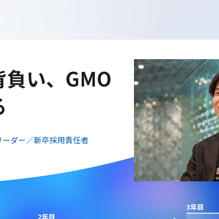
ィ事業を立ち上
へ
リーダー／GMOプライムストラテジ
大学
3年目
2年目