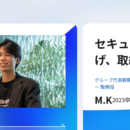
GPU
上げ、
グループ代表戦略
ダー
S.K
2023
4年目
GMOプライム・ストラテジー