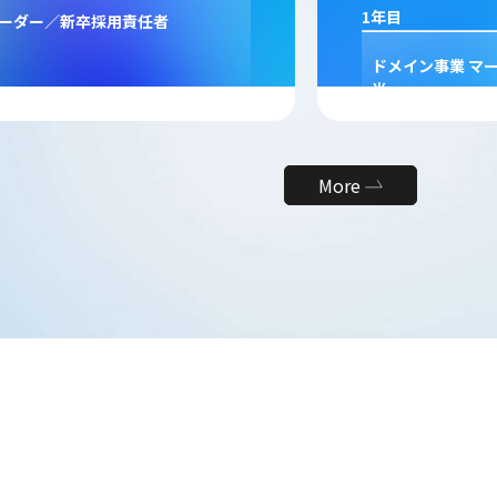
1年目
取締役
新規GPUホステ
ロダクトマネジメ
More