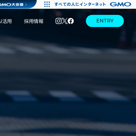
AI活用
採用情報
ENTRY
I活用
採用情報
I活用
AI活用
本選
【28
境
ブログ
考・募
卒】ビ
集要項
ジネス
5days
インタ
ーン
【28
【全学