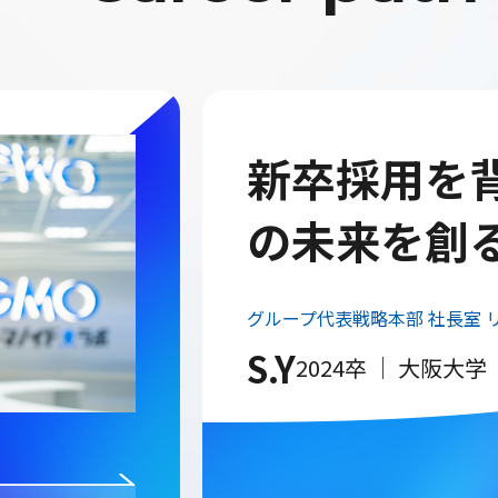
セキュリテ
げ、取締役
グループ代表戦略本部 社長室 
ー 取締役
M.K
2023卒 ｜ 同志社