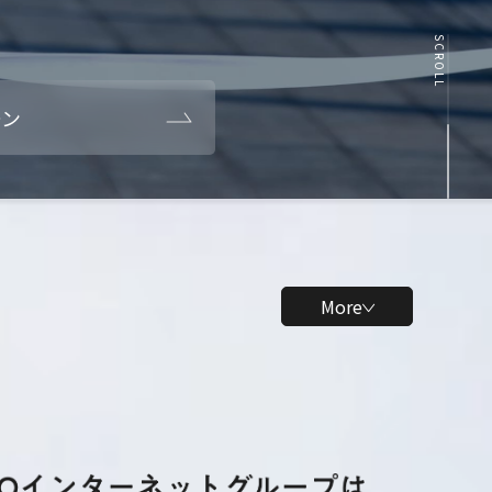
卒】研
年】1
究開発
ヶ月ビ
SCROLL
10days
ジネス
インタ
実践イ
ーン
ーン
ンター
ン
【全学
【28
年】1
卒】説
ヶ月ロ
明選考
More
ボティ
会
クスイ
ンター
ン