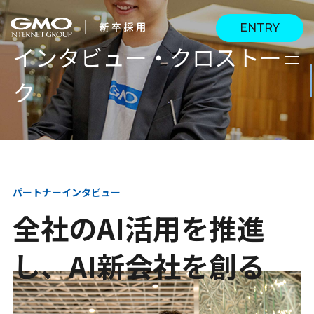
ENTRY
インタビュー・クロストー
ク
会社を知る
企業情報
CEOメッセージ
働く人
強み・特長
インタビュー・クロス
キャリアパス
パートナーインタビュー
働く環境
トーク
全社のAI活用を推進
待遇・福利厚生
人財育成制度
AI活用
し、AI新会社を創る
オフィスツアー
社内イベント
AI活用環境
AI活用ブログ
採用情報