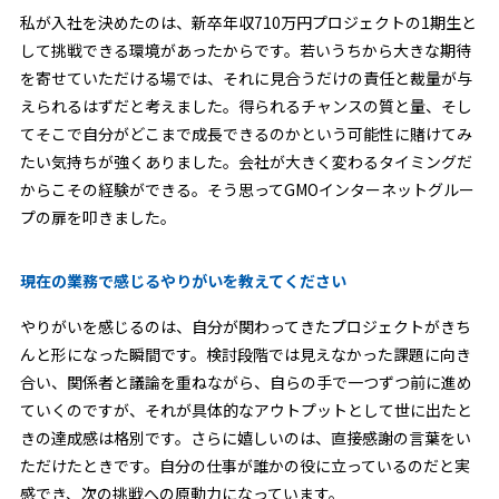
私が入社を決めたのは、新卒年収710万円プロジェクトの1期生と
して挑戦できる環境があったからです。若いうちから大きな期待
を寄せていただける場では、それに見合うだけの責任と裁量が与
えられるはずだと考えました。得られるチャンスの質と量、そし
てそこで自分がどこまで成長できるのかという可能性に賭けてみ
たい気持ちが強くありました。会社が大きく変わるタイミングだ
からこその経験ができる。そう思ってGMOインターネットグルー
プの扉を叩きました。
現在の業務で感じるやりがいを教えてください
やりがいを感じるのは、自分が関わってきたプロジェクトがきち
んと形になった瞬間です。検討段階では見えなかった課題に向き
合い、関係者と議論を重ねながら、自らの手で一つずつ前に進め
ていくのですが、それが具体的なアウトプットとして世に出たと
きの達成感は格別です。さらに嬉しいのは、直接感謝の言葉をい
ただけたときです。自分の仕事が誰かの役に立っているのだと実
感でき、次の挑戦への原動力になっています。