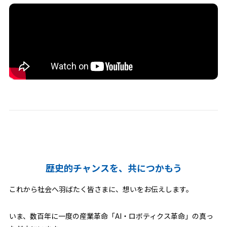
本選考・募集要項
【28卒】ビジネス
5daysインターン
【28卒】研究開発
【全学年】1ヶ月ビジ
10daysインターン
ネス実践インターン
【全学年】1ヶ月ロボ
【28卒】説明選考会
ティクスインターン
歴史的チャンスを、共につかもう
これから社会へ羽ばたく皆さまに、想いをお伝えします。
いま、数百年に一度の産業革命「AI・ロボティクス革命」の真っ