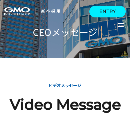
ENTRY
CEOメッセージ
会社を知る
企業情報
CEOメッセージ
働く人
強み・特長
インタビュー・クロス
キャリアパス
働く環境
ビデオメッセージ
トーク
待遇・福利厚生
人財育成制度
Video Message
AI活用
オフィスツアー
社内イベント
AI活用環境
AI活用ブログ
採用情報