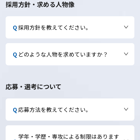
採用方針・求める人物像
本選考・募集要項
インターンシップ・説
明会
採用方針を教えてください。
「GMOイズム」に共感し、自律的に挑戦できる人
物を歓迎しています。人物本位の採用方針を掲げて
どのような人物を求めていますか？
おり、学歴や専攻分野に関係なく、考え方・行動
力・熱意を重視しています。
ベンチャースピリットを持ち、変化を楽しみながら
学び続ける姿勢がある方です。チームで成果を出す
応募・選考について
ための協調性や、スピード感ある行動力も重視し
ています。
応募方法を教えてください。
GMOインターネットグループ採用サイトよりエン
トリーし、マイページへご登録の上、必要書類の
学年・学歴・専攻による制限はあります