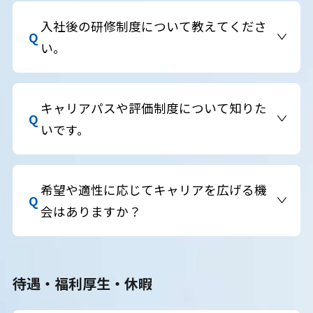
一部導入していますが、職種や配属先により異な
ります。詳細は面接時にご確認ください。
入社後の研修制度について教えてくださ
い。
入社後にはグループ合同の基礎研修、各社ごとの専
門研修、OJT、バディ制度など、成長を支える多様
キャリアパスや評価制度について知りた
な研修制度を用意しています。
いです。
実力主義・成果主義の評価制度が導入されており、
年4回の評価に基づいて昇給のチャンスがあり、年
希望や適性に応じてキャリアを広げる機
に1回昇格・職務変更のチャンスがございます。
会はありますか？
はい、ございます。GMOインターネットグループ
では四半期に一度、全グループ内で公募制度を実施
待遇・福利厚生・休暇
しています。在籍2年以上のパートナーであれば、
誰でも手を挙げてチャレンジ可能です。多様な事業