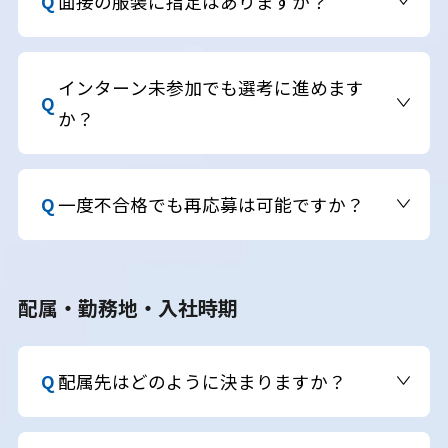
面接の服装に指定はありますか？
いしております。
指定はございません。スーツでもカジュアルでも構
いません。ご自身らしい服装でご参加ください。
インターン未参加でも選考に進めます
か？
もちろん進めます。インターンシップは選考におけ
る加点要素になることもありますが、必須ではあ
一度不合格でも再応募は可能ですか？
りません。
コース・時期によって、再応募可能な場合もござい
ます。翌年以降は全職種・コースで応募可能です。
配属・勤務地・入社時期
配属先はどのように決まりますか？
ご本人の希望と適性、面接内容をもとに総合的に