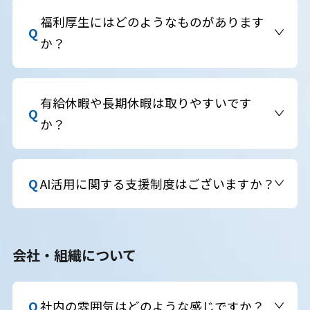
を展開しているからこそ、幅広い経験を社内で積
福利厚生にはどのようなものがあります
むことが可能です。
か？
各種社会保険を完備しているほか、本社内には、
無料で食事やドリンクを利用できるシナジーカフ
有給休暇や長期休暇は取りやすいです
ェ「GMO Yours」を設けています。週末にはバーと
か？
しても開放され、お酒を楽しみながら交流を深める
場にもなっています。そのほか、ジム、託児所、マ
はい。有給休暇は法定以上の取得を奨励しており、
ッサージルーム、健康診断、資格取得支援制度な
夏季休暇・年末年始休暇・リフレッシュ休暇など
AI活用に関する支援制度はございますか？
ど、安心して働き、成長できる環境を整えていま
も整備されています。
す。
はい、ございます。複数のAIが活用できる「AI人
財」の育成に注力しており、業務に応じて自由に生
会社・組織について
成AIを選択・導入でき、パートナー1人あたり月額
最大2万円を目安とし、複数の生成AIサービスの利
用費用をグループ各社が支援する「GMO AIブース
社内の雰囲気はどのような感じですか？