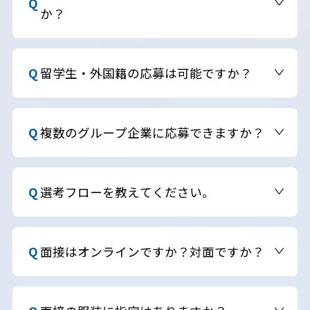
提出や選考ステップに進んでいただきます。
か？
ございません。大学・大学院・高専・短大・専門
など、学部・学科・文理問わずご応募いただけま
留学生・外国籍の応募は可能ですか？
す。
はい、可能です。日本語でのコミュニケーション能
力があれば、国籍に関係なくご応募いただけます。
複数のグループ企業に応募できますか？
複数のグループ企業へエントリーいただくことは可
能ですが、グループ企業ごとに選考フロー・募集職
選考フローを教えてください。
種が異なるため、志望動機や応募内容が重複しな
いようご注意ください。
書類選考 → 面接（複数回）→ 内定、が基本の流れ
です。職種や配属希望企業によって一部異なる場合
面接はオンラインですか？対面ですか？
があります。
選考の初期段階ではオンライン面接を行う場合が
ありますが、選考過程のいずれかでご来社をお願