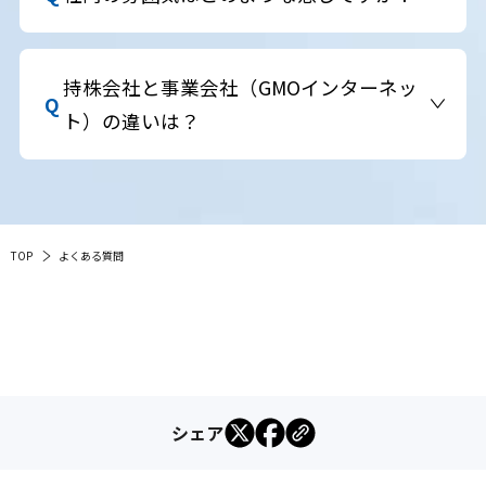
ト支援金」という制度がございます。
若手が多く、風通しの良いフラットな職場です。
「GMOすごい会議」などのユニークな制度もあ
持株会社と事業会社（GMOインターネッ
り、オープンな文化が根付いています。
ト）の違いは？
GMOインターネットグループ株式会社はグループ
全体を統括する持株会社、GMOインターネット株
式会社はインターネット事業を運営する事業会社
TOP
よくある質問
です。2025年1月1日付で持株会社体制に移行しま
した。
シェア