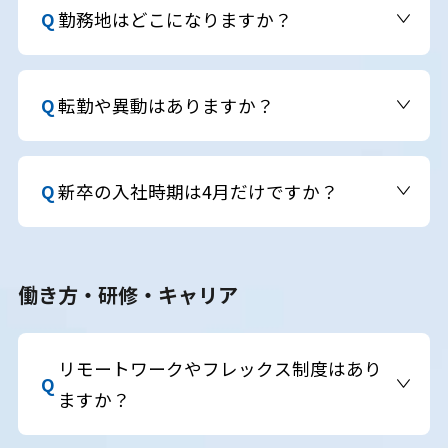
判断し、内定後にご案内いたします。
勤務地はどこになりますか？
原則、東京都渋谷区の本社勤務です。ただし、一部
の職種・グループ会社では異なる勤務地になる可能
転勤や異動はありますか？
性があります。
基本的にはありませんが、キャリア形成や本人の
希望によって、グループ内異動の可能性はありま
新卒の入社時期は4月だけですか？
す。
GMOインターネットグループ株式会社では4月およ
び9月の入社が可能です。また、新卒年収710万円
働き方・研修・キャリア
プログラムは既卒の方もご応募可能であり、この場
合は随時入社も可能です。
リモートワークやフレックス制度はあり
ますか？