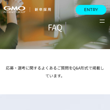
ENTRY
FAQ
会社を知る
企業情報
CEOメッセージ
働く人
強み・特長
インタビュー・クロス
キャリアパス
応募・選考に関するよくあるご質問をQ&A形式で掲載し
働く環境
トーク
ています。
待遇・福利厚生
人財育成制度
AI活用
オフィスツアー
社内イベント
AI活用環境
AI活用ブログ
採用情報