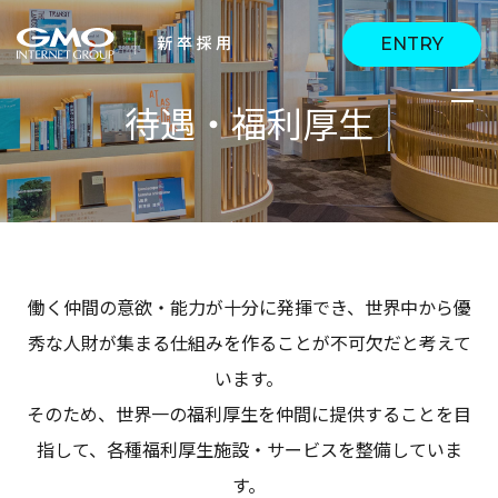
ENTRY
待遇・福利厚生
会社を知る
企業情報
CEOメッセージ
働く人
強み・特長
インタビュー・クロス
キャリアパス
働く仲間の意欲・能力が十分に発揮でき、世界中から優
働く環境
トーク
秀な人財が集まる仕組みを作ることが不可欠だと考えて
待遇・福利厚生
人財育成制度
います。
AI活用
そのため、世界一の福利厚生を仲間に提供することを目
オフィスツアー
社内イベント
AI活用環境
AI活用ブログ
指して、各種福利厚生施設・サービスを整備していま
採用情報
す。