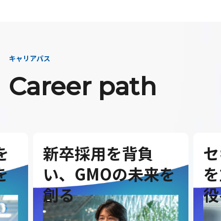
キャリアパス
Career path
セキュリティ事業
G
を
を立ち上げ、取締
を
役へ
ダ