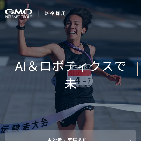
会社を知る
AI＆ロボティクスで
企業情報
CEOメッセ
働く人
強み・特長
インタビュー・クロストーク
キャリアパ
働く環境
待遇・福利厚生
人財育成制
AI活用
オフィスツアー
社内イベン
AI活用環境
AI活用ブロ
採用情報
本選考・募集要項