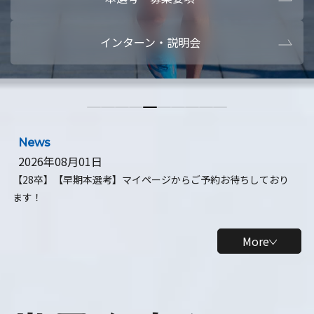
本選考・募集要項
インターン
インターン・説明会
News
2026年08月01日
【28卒】【早期本選考】マイページからご予約お待ちしており
ます！
More