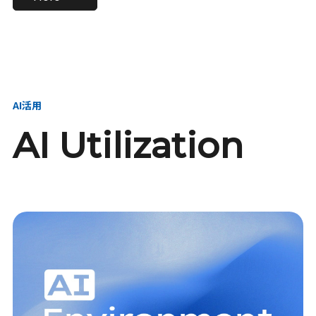
進し、AI新会社を
い、GMOの未来
【23卒】グループ代表戦
【24卒】グループ代表戦
創る
を創る
略本部 社長室／GMOイン
略本部 社長室 リーダー／
ターネット株式会社
新卒採用責任者
AI活用
AI Utilization