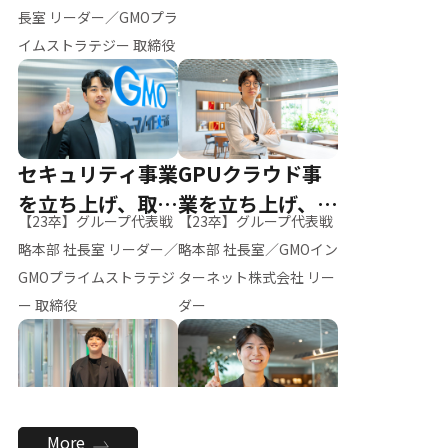
ー（M.K）
長室 リーダー／GMOプラ
イムストラテジー 取締役
セキュリティ事業
GPUクラウド事
を立ち上げ、取締
業を立ち上げ、リ
【23卒】グループ代表戦
【23卒】グループ代表戦
役へ
ーダーへ
略本部 社長室 リーダー／
略本部 社長室／GMOイン
GMOプライムストラテジ
ターネット株式会社 リー
ー 取締役
ダー
全社のAI活用を推
新卒採用を背負
More