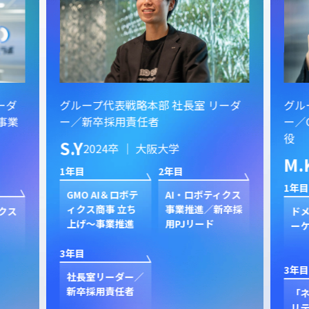
ーダ
グループ代表戦略本部 社長室 リーダ
グル
ー／GMOプライムストラテジー 取締
イン
役
S.
M.K
2023卒 ｜ 同志社大学
1年目
1年目
2年目
クス
新規
卒採
ン
ドメイン事業 マ
セキュリティ事業
ク
ーケティング担当
新規立ち上げ
3年目
3年目
4年目
GP
プ
「ネットのセキュ
GMOプライム・
ジャ
リティもGMO」
ストラテジー 取