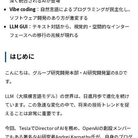
深く統合されるAIが登場
Vibe coding
：自然言語によるプログラミングが民主化し、
ソフトウェア開発のあり方が激変する
LLM GUI
：テキスト対話から、視覚的・空間的なインター
フェースへの移行の兆候が現れる
はじめに
こんにちは、グループ研究開発本部・AI研究開発室のB.Dで
す。
LLM（大規模言語モデル）の世界は、日進月歩で進化を続け
ています。この急速な変化の中で、将来の技術トレンドを捉
えることは非常に重要です。
今回、TeslaでDirector of AIを務め、OpenAIの創設メンバー
でもある著名なAI研究者Andrej Karpathy氏が、自身のブログ