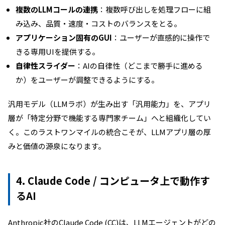
複数のLLMコールの連携
：複数呼び出しを処理フローに組
み込み、品質・速度・コストのバランスをとる。
アプリケーション固有のGUI
：ユーザーが直感的に操作で
きる専用UIを提供する。
自律性スライダー
：AIの自律性（どこまで勝手に進める
か）をユーザーが調整できるようにする。
汎用モデル（LLMラボ）が生み出す「汎用能力」を、アプリ
層が「特定分野で機能する専門家チーム」へと組織化してい
く。このラストワンマイルの統合こそが、LLMアプリ層の厚
みと価値の源泉になります。
4. Claude Code / コンピュータ上で動作す
るAI
Anthropic社のClaude Code (CC)は、LLMエージェントがどの