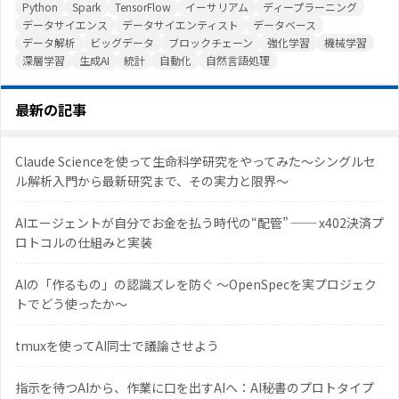
Python
Spark
TensorFlow
イーサリアム
ディープラーニング
データサイエンス
データサイエンティスト
データベース
データ解析
ビッグデータ
ブロックチェーン
強化学習
機械学習
深層学習
生成AI
統計
自動化
自然言語処理
最新の記事
Claude Scienceを使って生命科学研究をやってみた〜シングルセ
ル解析入門から最新研究まで、その実力と限界〜
AIエージェントが自分でお金を払う時代の“配管” ── x402決済プ
ロトコルの仕組みと実装
AIの「作るもの」の認識ズレを防ぐ 〜OpenSpecを実プロジェク
トでどう使ったか〜
tmuxを使ってAI同士で議論させよう
指示を待つAIから、作業に口を出すAIへ：AI秘書のプロトタイプ