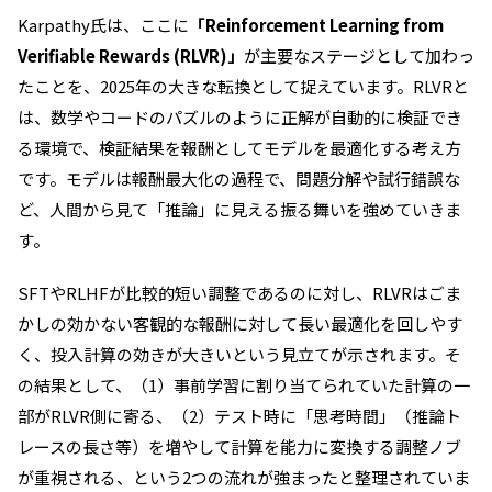
Karpathy氏は、ここに
「Reinforcement Learning from
Verifiable Rewards (RLVR)」
が主要なステージとして加わっ
たことを、2025年の大きな転換として捉えています。RLVRと
は、数学やコードのパズルのように正解が自動的に検証でき
る環境で、検証結果を報酬としてモデルを最適化する考え方
です。モデルは報酬最大化の過程で、問題分解や試行錯誤な
ど、人間から見て「推論」に見える振る舞いを強めていきま
す。
SFTやRLHFが比較的短い調整であるのに対し、RLVRはごま
かしの効かない客観的な報酬に対して長い最適化を回しやす
く、投入計算の効きが大きいという見立てが示されます。そ
の結果として、（1）事前学習に割り当てられていた計算の一
部がRLVR側に寄る、（2）テスト時に「思考時間」（推論ト
レースの長さ等）を増やして計算を能力に変換する調整ノブ
が重視される、という2つの流れが強まったと整理されていま