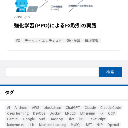
2019/10/09
強化学習(PPO)によるFX取引の実践
FX
データサイエンティスト
強化学習
機械学習
タグ
AI
Android
AWS
blockchain
ChatGPT
Claude
Claude Code
deep learning
DevOps
Docker
ERC20
Ethereum
FX
GCP
Gemini
Google Cloud
Hadoop
Hive
iOS
JavaScript
kubernetes
LLM
Machine Learning
MySQL
NFT
NLP
OpenAI