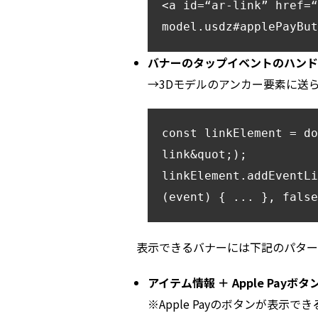
<a id=“ar-link” href=“
model.usdz#applePayBut
バナーのタップイベントのハンド
→3Dモデルのアンカー要素に送られ
const linkElement = do
link&quot;);

linkElement.addEventLi
(event) { ... }, false
表示できるバナーには下記のパター
アイテム情報 ＋ Apple Payボタ
※Apple Payのボタンが表示でき