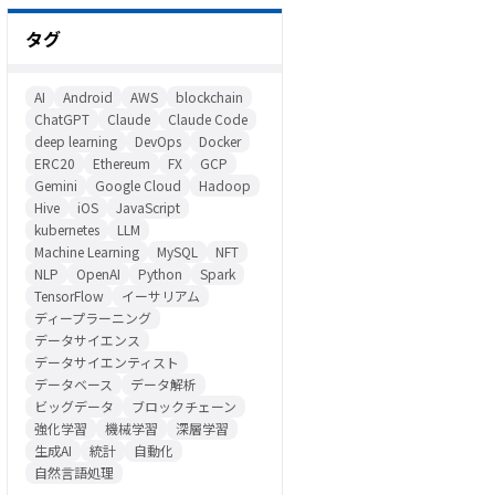
タグ
AI
Android
AWS
blockchain
ChatGPT
Claude
Claude Code
deep learning
DevOps
Docker
ERC20
Ethereum
FX
GCP
Gemini
Google Cloud
Hadoop
Hive
iOS
JavaScript
kubernetes
LLM
Machine Learning
MySQL
NFT
NLP
OpenAI
Python
Spark
TensorFlow
イーサリアム
ディープラーニング
データサイエンス
データサイエンティスト
データベース
データ解析
ビッグデータ
ブロックチェーン
強化学習
機械学習
深層学習
生成AI
統計
自動化
自然言語処理