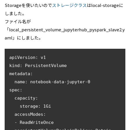
Storageを使いたいので
ストレージクラス
はlocal-storageに
しました。
ファイル名が
「local_persistent_volume_jupyterhub_pyspark_slave2.y
aml」にしました。
apiVersion: v1

kind: PersistentVolume

metadata:

  name: notebook-data-jupyter-0

spec:

  capacity:

    storage: 1Gi

  accessModes:

  - ReadWriteOnce
