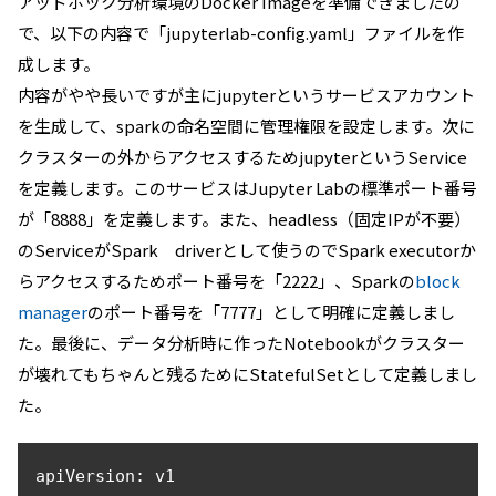
アッドホック分析環境のDocker Imageを準備できましたの
で、以下の内容で「jupyterlab-config.yaml」ファイルを作
成します。
内容がやや長いですが主にjupyterというサービスアカウント
を生成して、sparkの命名空間に管理権限を設定します。次に
クラスターの外からアクセスするためjupyterというService
を定義します。このサービスはJupyter Labの標準ポート番号
が「8888」を定義します。また、headless（固定IPが不要）
のServiceがSpark driverとして使うのでSpark executorか
らアクセスするためポート番号を「2222」、Sparkの
block
manager
のポート番号を「7777」として明確に定義しまし
た。最後に、データ分析時に作ったNotebookがクラスター
が壊れてもちゃんと残るためにStatefulSetとして定義しまし
た。
apiVersion: v1
