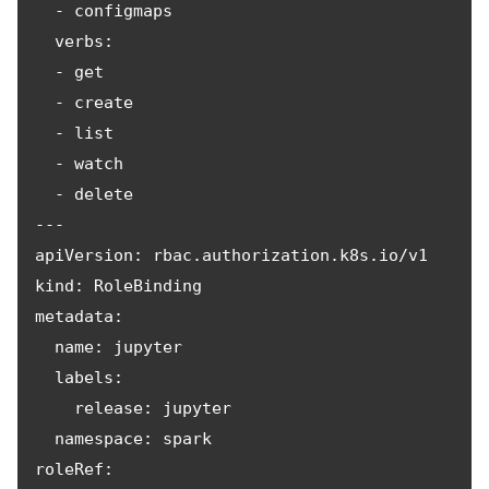
  - configmaps

  verbs:

  - get

  - create

  - list

  - watch

  - delete

---

apiVersion: rbac.authorization.k8s.io/v1

kind: RoleBinding

metadata:

  name: jupyter

  labels:

    release: jupyter

  namespace: spark

roleRef:
