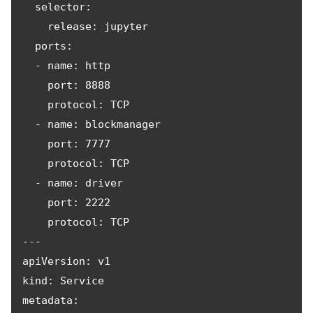
  selector:

    release: jupyter

  ports:

  - name: http

    port: 8888

    protocol: TCP

  - name: blockmanager

    port: 7777

    protocol: TCP

  - name: driver

    port: 2222

    protocol: TCP

---

apiVersion: v1

kind: Service

metadata:
