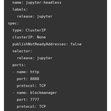
  name: jupyter-headless

  labels:

    release: jupyter

spec:

  type: ClusterIP

  clusterIP: None

  publishNotReadyAddresses: false

  selector:

    release: jupyter

  ports:

  - name: http

    port: 8888

    protocol: TCP

  - name: blockmanager

    port: 7777

    protocol: TCP
