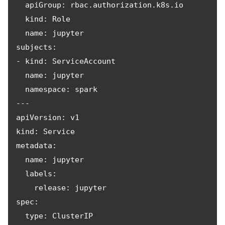
  apiGroup: rbac.authorization.k8s.io

  kind: Role

  name: jupyter

subjects:

- kind: ServiceAccount

  name: jupyter

  namespace: spark

---

apiVersion: v1

kind: Service

metadata:

  name: jupyter

  labels:

    release: jupyter

spec:

  type: ClusterIP
