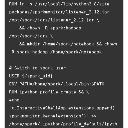
RUN ln -s /usr/local/lib/python3.8/site-
packages/sparkmonitor/listener_2.12.jar 
/opt/spark/jars/listener_2.12.jar \

    && chown -R spark:hadoop 
/opt/spark/jars \

    && mkdir /home/spark/notebook && chown 
-R spark:hadoop /home/spark/notebook

# Switch to spark user

USER ${spark_uid}

ENV PATH=/home/spark/.local/bin:$PATH

RUN ipython profile create && \

echo 
"c.InteractiveShellApp.extensions.append('
sparkmonitor.kernelextension')" >>  
/home/spark/.ipython/profile_default/ipyth