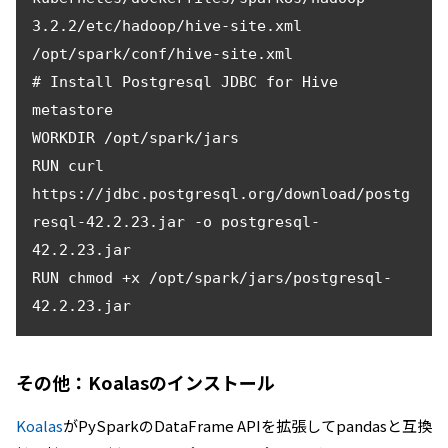
3.2.2/etc/hadoop/hive-site.xml 
/opt/spark/conf/hive-site.xml

# Install Postgresql JDBC for Hive 
metastore

WORKDIR /opt/spark/jars

RUN curl 
https://jdbc.postgresql.org/download/postg
resql-42.2.23.jar -o postgresql-
42.2.23.jar

RUN chmod +x /opt/spark/jars/postgresql-
その他：Koalasのインストール
Koalas
がPySparkのDataFrame APIを拡張してpandasと互換