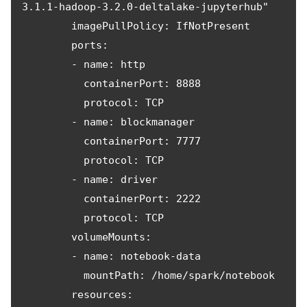
3.1.1-hadoop-3.2.0-deltalake-jupyterhub"

        imagePullPolicy: IfNotPresent

        ports:

        - name: http

          containerPort: 8888

          protocol: TCP

        - name: blockmanager

          containerPort: 7777

          protocol: TCP

        - name: driver

          containerPort: 2222

          protocol: TCP

        volumeMounts:

        - name: notebook-data

          mountPath: /home/spark/notebook

        resources:
