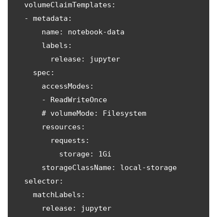
  volumeClaimTemplates:

  - metadata:

      name: notebook-data

      labels:

        release: jupyter

    spec:

      accessModes:

      - ReadWriteOnce

      # volumeMode: Filesystem

      resources:

        requests:

          storage: 1Gi

      storageClassName: local-storage

  selector:

    matchLabels:

      release: jupyter
