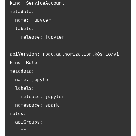
kind: ServiceAccount

metadata:

  name: jupyter

  labels:

    release: jupyter

---

apiVersion: rbac.authorization.k8s.io/v1

kind: Role

metadata:

  name: jupyter

  labels:

    release: jupyter

  namespace: spark

rules:

- apiGroups:

  - ""
