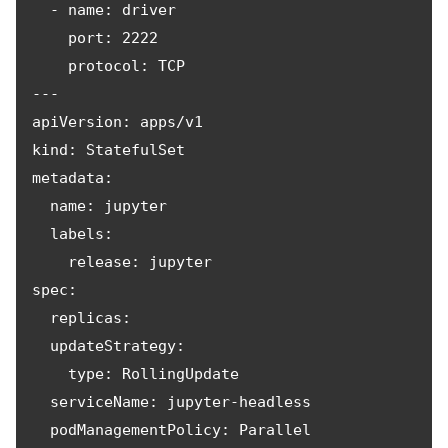
  - name: driver

    port: 2222

    protocol: TCP

---

apiVersion: apps/v1

kind: StatefulSet

metadata:

  name: jupyter

  labels:

    release: jupyter

spec:

  replicas:

  updateStrategy:

    type: RollingUpdate

  serviceName: jupyter-headless

  podManagementPolicy: Parallel
