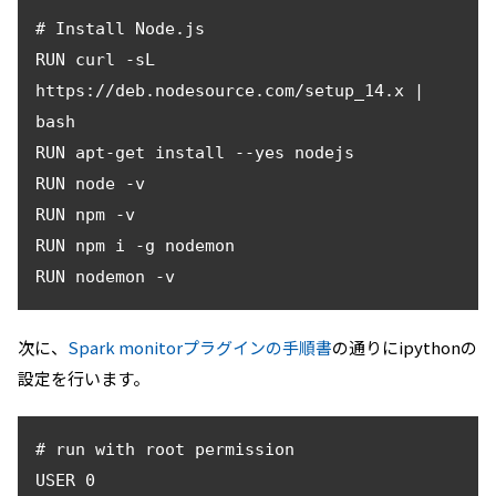
# Install Node.js

RUN curl -sL 
https://deb.nodesource.com/setup_14.x | 
bash

RUN apt-get install --yes nodejs

RUN node -v

RUN npm -v

RUN npm i -g nodemon

次に、
Spark monitorプラグインの手順書
の通りにipythonの
設定を行います。
# run with root permission

USER 0
