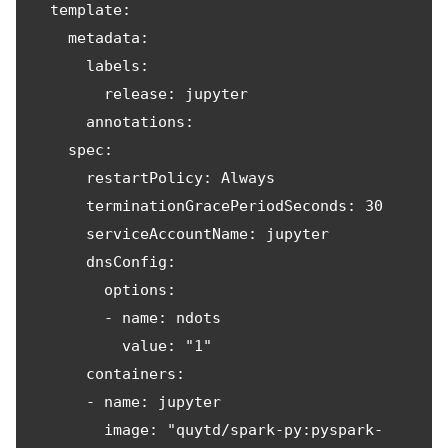
  template:

    metadata:

      labels:

        release: jupyter

      annotations:

    spec:

      restartPolicy: Always

      terminationGracePeriodSeconds: 30

      serviceAccountName: jupyter

      dnsConfig:

        options:

        - name: ndots

          value: "1"

      containers:

      - name: jupyter

        image: "quytd/spark-py:pyspark-