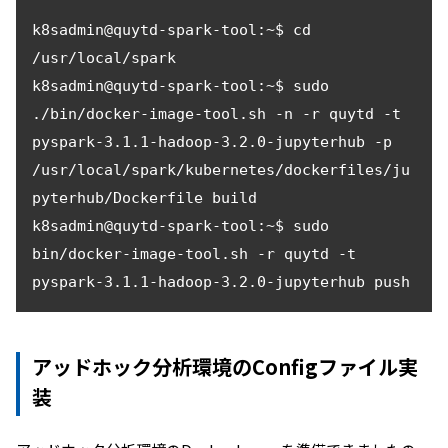
k8sadmin@quytd-spark-tool:~$ cd 
/usr/local/spark

k8sadmin@quytd-spark-tool:~$ sudo 
./bin/docker-image-tool.sh -n -r quytd -t 
pyspark-3.1.1-hadoop-3.2.0-jupyterhub -p 
/usr/local/spark/kubernetes/dockerfiles/ju
pyterhub/Dockerfile build

k8sadmin@quytd-spark-tool:~$ sudo 
bin/docker-image-tool.sh -r quytd -t 
アッドホック分析環境のConfigファイル実
装