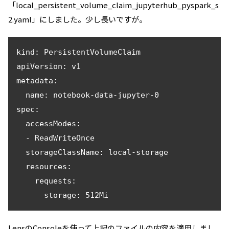
「local_persistent_volume_claim_jupyterhub_pyspark_s
2.yaml」にしました。少し長いですが。
kind: PersistentVolumeClaim

apiVersion: v1

metadata:

  name: notebook-data-jupyter-0

spec:

  accessModes:

  - ReadWriteOnce

  storageClassName: local-storage

  resources:

    requests:

LensのConsoleを使って上記のファイルの内容を適用しまし