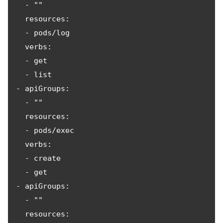
  - ""

  resources:

  - pods/log

  verbs:

  - get

  - list

- apiGroups:

  - ""

  resources:

  - pods/exec

  verbs:

  - create

  - get

- apiGroups:

  - ""

  resources:
