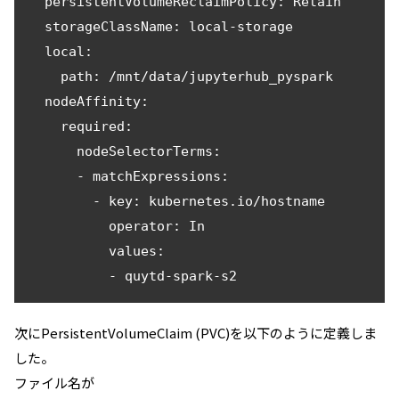
  persistentVolumeReclaimPolicy: Retain

  storageClassName: local-storage

  local:

    path: /mnt/data/jupyterhub_pyspark

  nodeAffinity:

    required:

      nodeSelectorTerms:

      - matchExpressions:

        - key: kubernetes.io/hostname

          operator: In

          values:

次にPersistentVolumeClaim (PVC)を以下のように定義しま
した。
ファイル名が