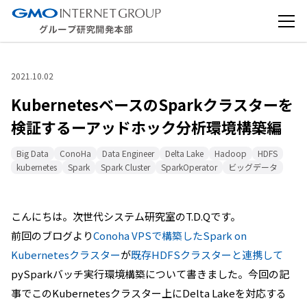
2021.10.02
KubernetesベースのSparkクラスターを
検証するーアッドホック分析環境構築編
Big Data
ConoHa
Data Engineer
Delta Lake
Hadoop
HDFS
kubernetes
Spark
Spark Cluster
SparkOperator
ビッグデータ
こんにちは。次世代システム研究室のT.D.Qです。
前回のブログより
Conoha VPSで構築したSpark on
Kubernetesクラスター
が
既存HDFSクラスターと連携して
pySparkバッチ実行環境構築について書きました。今回の記
事でこのKubernetesクラスター上にDelta Lakeを対応する