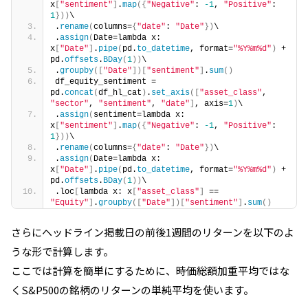
x
[
"sentiment"
]
.
map
({
"Negative"
: 
-1
, 
"Positive"
: 
1
}))
\
.
rename
(
columns=
{
"date"
: 
"Date"
})
\
.
assign
(
Date=lambda x: 
x
[
"Date"
]
.
pipe
(
pd.
to_datetime
, format=
"%Y%m%d"
)
 + 
pd.
offsets
.
BDay
(
1
))
\
.
groupby
([
"Date"
])[
"sentiment"
]
.
sum
()
df_equity_sentiment = 
pd.
concat
(
df_hl_cat
)
.
set_axis
([
"asset_class"
, 
"sector"
, 
"sentiment"
, 
"date"
]
, axis=
1
)
\
.
assign
(
sentiment=lambda x: 
x
[
"sentiment"
]
.
map
({
"Negative"
: 
-1
, 
"Positive"
: 
1
}))
\
.
rename
(
columns=
{
"date"
: 
"Date"
})
\
.
assign
(
Date=lambda x: 
x
[
"Date"
]
.
pipe
(
pd.
to_datetime
, format=
"%Y%m%d"
)
 + 
pd.
offsets
.
BDay
(
1
))
\
.loc
[
lambda x: x
[
"asset_class"
]
 == 
"Equity"
]
.
groupby
([
"Date"
])[
"sentiment"
]
.
sum
()
さらにヘッドライン掲載日の前後1週間のリターンを以下のよ
うな形で計算します。
ここでは計算を簡単にするために、時価総額加重平均ではな
く
S&P500
の銘柄のリターンの単純平均を使います。