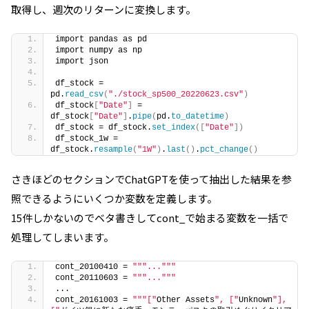
取得し、週次のリターンに変換します。
import pandas as pd
import numpy as np
import json
df_stock = 
pd.
read_csv
(
"./stock_sp500_20220623.csv"
)
df_stock
[
"Date"
]
 = 
df_stock
[
"Date"
]
.
pipe
(
pd.
to_datetime
)
df_stock = df_stock.
set_index
([
"Date"
])
df_stock_1w = 
df_stock.
resample
(
"1W"
)
.
last
()
.
pct_change
()
さきほどのセクションでChatGPTを使って抽出した結果を参
照できるようにいくつか変数を定義します。
15件しかないのでベタ書きしてcont_で始まる変数を一括で
処理してしまいます。
cont_20100410 = 
""
"..."
""
cont_20110603 = 
""
"..."
""
...
cont_20161003 = 
""
"["
Other Assets
", ["
Unknown
"], 