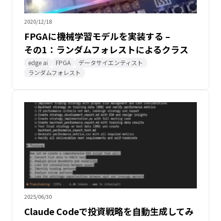
2020/12/18
FPGAに機械学習モデルを実装する –
その1：ランダムフォレストによるクラス
分類
edge ai
FPGA
データサイエンティスト
ランダムフォレスト
2025/06/30
Claude Codeで投資戦略を自動生成してみ