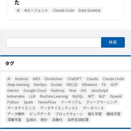
た
AI
AIエージェント
Claude Code
Data Scientist
タグ
AI
Android
AWS
blockchain
ChatGPT
Claude
Claude Code
deep learning
DevOps
Docker
ERC20
Ethereum
FX
GCP
Gemini
Google Cloud
Hadoop
Hive
iOS
JavaScript
kubernetes
LLM
Machine Learning
MySQL
NFT
NLP
OpenAI
Python
Spark
TensorFlow
イーサリアム
ディープラーニング
データサイエンス
データサイエンティスト
データベース
データ解析
ビッグデータ
ブロックチェーン
強化学習
機械学習
深層学習
生成AI
統計
自動化
自然言語処理