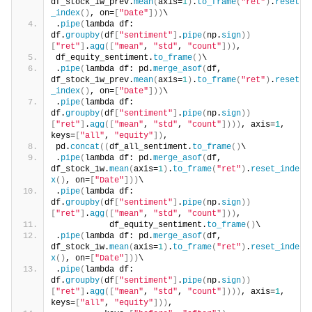
df_stock_1w_prev.
mean
(
axis=
1
)
.
to_frame
(
"ret"
)
.
reset
_index
()
, on=
[
"Date"
]))
\
.
pipe
(
lambda df: 
df.
groupby
(
df
[
"sentiment"
]
.
pipe
(
np.
sign
))
[
"ret"
]
.
agg
([
"mean"
, 
"std"
, 
"count"
]))
,
df_equity_sentiment.
to_frame
()
\
.
pipe
(
lambda df: pd.
merge_asof
(
df, 
df_stock_1w_prev.
mean
(
axis=
1
)
.
to_frame
(
"ret"
)
.
reset
_index
()
, on=
[
"Date"
]))
\
.
pipe
(
lambda df: 
df.
groupby
(
df
[
"sentiment"
]
.
pipe
(
np.
sign
))
[
"ret"
]
.
agg
([
"mean"
, 
"std"
, 
"count"
])))
, axis=
1
, 
keys=
[
"all"
, 
"equity"
])
,
pd.
concat
((
df_all_sentiment.
to_frame
()
\
.
pipe
(
lambda df: pd.
merge_asof
(
df, 
df_stock_1w.
mean
(
axis=
1
)
.
to_frame
(
"ret"
)
.
reset_inde
x
()
, on=
[
"Date"
]))
\
.
pipe
(
lambda df: 
df.
groupby
(
df
[
"sentiment"
]
.
pipe
(
np.
sign
))
[
"ret"
]
.
agg
([
"mean"
, 
"std"
, 
"count"
]))
,
           df_equity_sentiment.
to_frame
()
\
.
pipe
(
lambda df: pd.
merge_asof
(
df, 
df_stock_1w.
mean
(
axis=
1
)
.
to_frame
(
"ret"
)
.
reset_inde
x
()
, on=
[
"Date"
]))
\
.
pipe
(
lambda df: 
df.
groupby
(
df
[
"sentiment"
]
.
pipe
(
np.
sign
))
[
"ret"
]
.
agg
([
"mean"
, 
"std"
, 
"count"
])))
, axis=
1
, 
keys=
[
"all"
, 
"equity"
]))
,