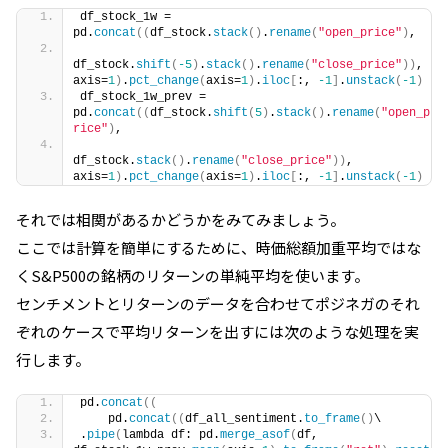
df_stock_1w = 
pd.
concat
((
df_stock.
stack
()
.
rename
(
"open_price"
)
,
df_stock.
shift
(
-5
)
.
stack
()
.
rename
(
"close_price"
))
, 
axis=
1
)
.
pct_change
(
axis=
1
)
.
iloc
[
:, 
-1
]
.
unstack
(
-1
)
df_stock_1w_prev = 
pd.
concat
((
df_stock.
shift
(
5
)
.
stack
()
.
rename
(
"open_p
rice"
)
,
df_stock.
stack
()
.
rename
(
"close_price"
))
, 
axis=
1
)
.
pct_change
(
axis=
1
)
.
iloc
[
:, 
-1
]
.
unstack
(
-1
)
それでは相関があるかどうかをみてみましょう。
ここでは計算を簡単にするために、時価総額加重平均ではな
く
S&P500
の銘柄のリターンの単純平均を使います。
センチメントとリターンのデータを合わせてポジネガのそれ
ぞれのケースで平均リターンを出すには次のような処理を実
行します。
pd.
concat
((
    pd.
concat
((
df_all_sentiment.
to_frame
()
\
.
pipe
(
lambda df: pd.
merge_asof
(
df, 