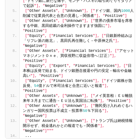
["
ドイツ銀に新たな痛手、モンテ・パスキの取引めぐりイタリア
で起訴
"], "
Negative
"]
["
Other Assets
", ["
Unknown
"], ["
ドイツ銀、国内
1000
人
削減で従業員代表と合意の見通し－関係者
"], "
Positive
"]
["
Other Assets
", ["
Unknown
"], ["
世界の債券市場を席巻
する中銀、黒田総裁の金利操作でますます強固に
"], 
"
Positive
"]
["
Equity
", ["
Financial Services
"], ["
日銀新枠組みは
「リフレ派の敗北」、黒田氏再任難しく－中原伸之氏
"], 
"
Negative
"]
["
Other Assets
", ["
Financial Services
"], ["
アセット
マネジメントＯｎｅ、買収視野に収益倍増へ
(
訂正
)
"], 
"
Positive
"]
["
Equity
", ["
Export
", "
Financial Services
"], ["
日
本株は反発で始まる、ドイツ銀懸念後退や円の安定－輸出や金融
高い
"], "
Positive
"]
["
Equity
", ["
Financial Services
"], ["
ドイツ銀株が急
反発、
54
億ドルで米司法省と合意に近いと報道
"], 
"
Positive
"]
["
Other Assets
", ["
Unknown
"], ["
メイ英首相：ＥＵ離脱
来年３月までに通告－ＥＵ法も英国法に転換
"], "
Positive
"]
["
Other Assets
", ["
Unknown
"], ["
難民受け入れめぐるハ
ンガリー国民投票は不成立－投票率
50
％下回る
"], 
"
Negative
"]
["
Other Assets
", ["
Unknown
"], ["
トランプ氏は納税情報
開示せず、税金逃れかとの報道でも－関係者
"], 
"
Negative
"]"
""
...