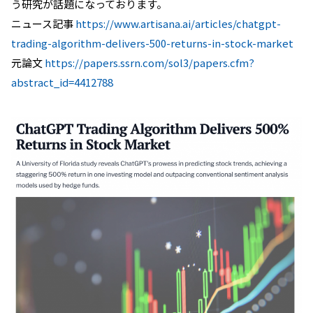
う研究が話題になっております。
ニュース記事
https://www.artisana.ai/articles/chatgpt-
trading-algorithm-delivers-500-returns-in-stock-market
元論文
https://papers.ssrn.com/sol3/papers.cfm?
abstract_id=4412788