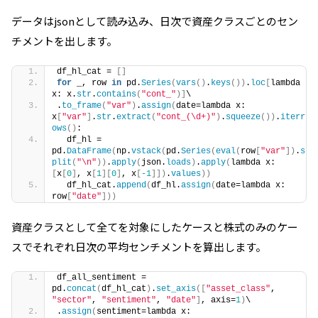
データは
json
として読み込み、日次で資産クラスごとのセン
チメントを出します。
df_hl_cat = 
[]
for
 _, row 
in
 pd.
Series
(
vars
()
.
keys
())
.
loc
[
lambda 
x: x.
str
.
contains
(
"cont_"
)]
\
.
to_frame
(
"var"
)
.
assign
(
date=lambda x: 
x
[
"var"
]
.
str
.
extract
(
"cont_(\d+)"
)
.
squeeze
())
.
iterr
ows
()
:
  df_hl = 
pd.
DataFrame
(
np.
vstack
(
pd.
Series
(
eval
(
row
[
"var"
])
.
s
plit
(
"\n"
))
.
apply
(
json.
loads
)
.
apply
(
lambda x: 
[
x
[
0
]
, x
[
1
][
0
]
, x
[
-1
]])
.
values
))
  df_hl_cat.
append
(
df_hl.
assign
(
date=lambda x: 
row
[
"date"
]))
資産クラスとして全てを対象にしたケースと株式のみのケー
スでそれぞれ日次の平均センチメントを算出します。
df_all_sentiment = 
pd.
concat
(
df_hl_cat
)
.
set_axis
([
"asset_class"
, 
"sector"
, 
"sentiment"
, 
"date"
]
, axis=
1
)
\
.
assign
(
sentiment=lambda x: 