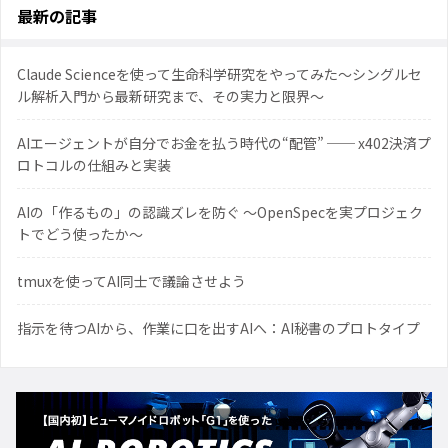
最新の記事
Claude Scienceを使って生命科学研究をやってみた〜シングルセ
ル解析入門から最新研究まで、その実力と限界〜
AIエージェントが自分でお金を払う時代の“配管” ── x402決済プ
ロトコルの仕組みと実装
AIの「作るもの」の認識ズレを防ぐ 〜OpenSpecを実プロジェク
トでどう使ったか〜
tmuxを使ってAI同士で議論させよう
指示を待つAIから、作業に口を出すAIへ：AI秘書のプロトタイプ