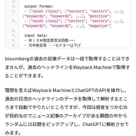
output format:
- 
[
"asset class1"
, 
[
"sector1"
, 
"sector2"
, ...
]
, 
[
"keyword1"
, 
"keyword2"
, ...
]
, 
"positive"
]
- 
[
"asset class1"
, 
[
"sector1"
, 
"sector2"
, ...
]
, 
[
"keyword1"
, 
"keyword2"
, ...
]
, 
"negative"
]
input data:
- 米ＩＳＭ製造業景況指数~~~
- 日本株反落 - ~セクターは下げ
bloombergの過去の記事データは一括で取得することはでき
ませんが、過去のヘッドラインをWayback Machineで取得す
ることができます。
理想を言えば
Wayback Machine
と
ChatGPT
の
API
を操作し、
過去の日次のヘッドラインのデータを取得して解析するとこ
ろまで自動でやりたいところですが、今回は感覚をつかむの
が目的なのでニュース記事のアーカイブがある期間の中から
ランダムに
15
日間をピックアップし、
ChatGPT
に解析させて
みます。