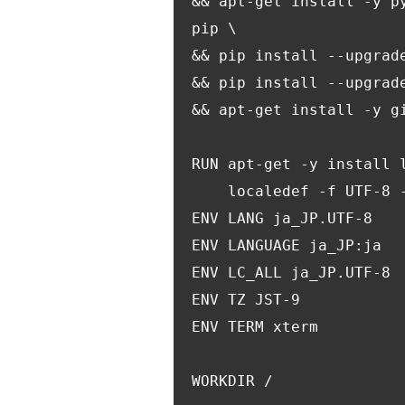
&& apt-get install -y p
pip \

&& pip install --upgrade
&& pip install --upgrade
&& apt-get install -y gi
RUN apt-get -y install l
    localedef -f UTF-8 -i ja_JP ja_JP.UTF-8

ENV LANG ja_JP.UTF-8

ENV LANGUAGE ja_JP:ja

ENV LC_ALL ja_JP.UTF-8

ENV TZ JST-9

ENV TERM xterm

WORKDIR /
