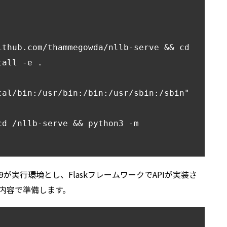
ithub.com/thammegowda/nllb-serve && cd 
all -e .

cal/bin:/usr/bin:/bin:/usr/sbin:/sbin"

d /nllb-serve && python3 -m 
3.9が実行環境とし、FlaskフレームワークでAPIが実装さ
以下の内容で準備します。