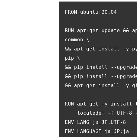
FROM ubuntu:20.04

RUN apt-get update && a
common \

&& apt-get install -y p
pip \

&& pip install --upgrade
&& pip install --upgrade
&& apt-get install -y gi
RUN apt-get -y install l
    localedef -f UTF-8 -i ja_JP ja_JP.UTF-8

ENV LANG ja_JP.UTF-8

ENV LANGUAGE ja_JP:ja
