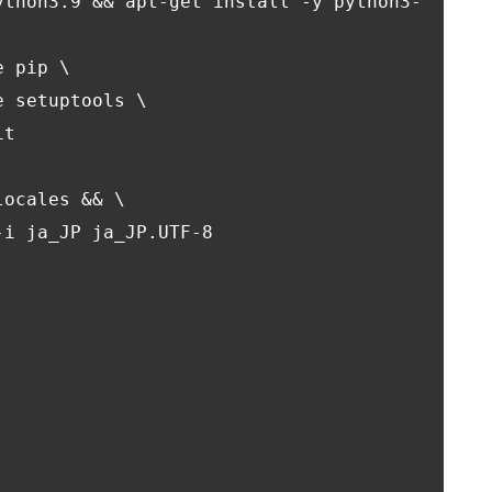
ython3.9 && apt-get install -y python3-
 pip \

 setuptools \

t

ocales && \
