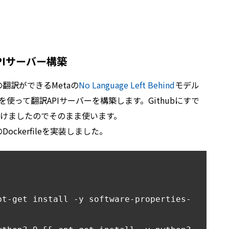
APIサーバー構築
意の翻訳ができるMetaの
No Language Left Behind
モデル
を使って翻訳APIサーバーを構築します。Githubにすで
けましたのでそのまま使います。
ockerfileを実装しました。
pt-get install -y software-properties-