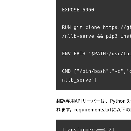
EXPOSE 6060

RUN git clone https://g
/nllb-serve && pip3 inst
ENV PATH "$PATH:/usr/lo
CMD ["/bin/bash","-c","c
翻訳専用APIサーバーは、Python 
れます。requirements.txtに
transformers==4.21
