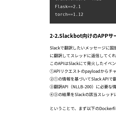
Flask==2.1

2-2.Slackbot向けのAP
Slackで翻訳したいメッセージに
に翻訳してスレッドに返信してくれる
このAPIはSlackにて発火した
①APIリクエストのpayloadか
②①の情報を基づいてSlack API
③翻訳API（NLLB-200）に必
④③の結果をSlackの該当スレッド
ということで、まず以下のDocker