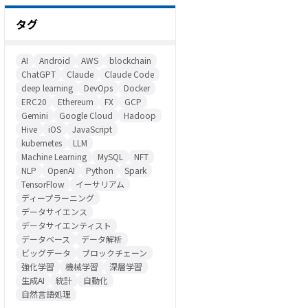
タグ
AI
Android
AWS
blockchain
ChatGPT
Claude
Claude Code
deep learning
DevOps
Docker
ERC20
Ethereum
FX
GCP
Gemini
Google Cloud
Hadoop
Hive
iOS
JavaScript
kubernetes
LLM
Machine Learning
MySQL
NFT
NLP
OpenAI
Python
Spark
TensorFlow
イーサリアム
ディープラーニング
データサイエンス
データサイエンティスト
データベース
データ解析
ビッグデータ
ブロックチェーン
強化学習
機械学習
深層学習
生成AI
統計
自動化
自然言語処理