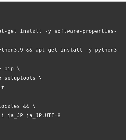
pt-get install -y software-properties-
ython3.9 && apt-get install -y python3-
 pip \

 setuptools \

t

ocales && \
