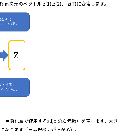
次元のベクトル z(1),z(2),…z(T)に変換します。
（＝隠れ層で使用するz,f,o の次元数）を表します。大き
になります（＝表現能力が上がる）。