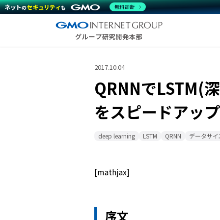
無料診断
2017.10.04
QRNNでLSTM
をスピードアップ
deep learning
LSTM
QRNN
データサイ
[mathjax]
序文