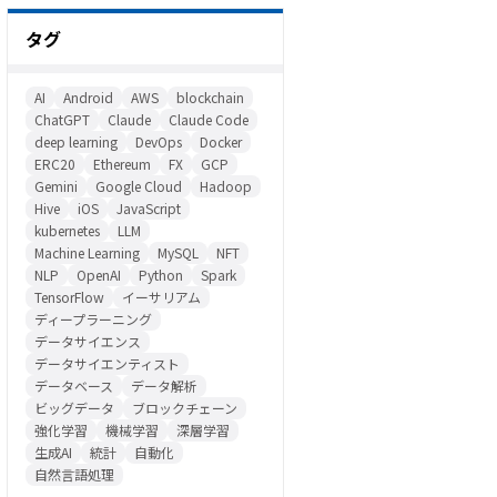
タグ
AI
Android
AWS
blockchain
ChatGPT
Claude
Claude Code
deep learning
DevOps
Docker
ERC20
Ethereum
FX
GCP
Gemini
Google Cloud
Hadoop
Hive
iOS
JavaScript
kubernetes
LLM
Machine Learning
MySQL
NFT
NLP
OpenAI
Python
Spark
TensorFlow
イーサリアム
ディープラーニング
データサイエンス
データサイエンティスト
データベース
データ解析
ビッグデータ
ブロックチェーン
強化学習
機械学習
深層学習
生成AI
統計
自動化
自然言語処理