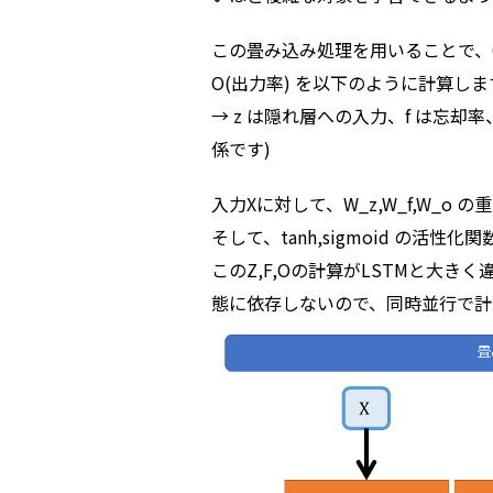
この畳み込み処理を用いることで、QR
O(出力率) を以下のように計算しま
→ z は隠れ層への入力、f は忘却率
係です)
入力Xに対して、W_z,W_f,W_o
そして、tanh,sigmoid の活性化
このZ,F,Oの計算がLSTMと大
態に依存しないので、同時並行で計