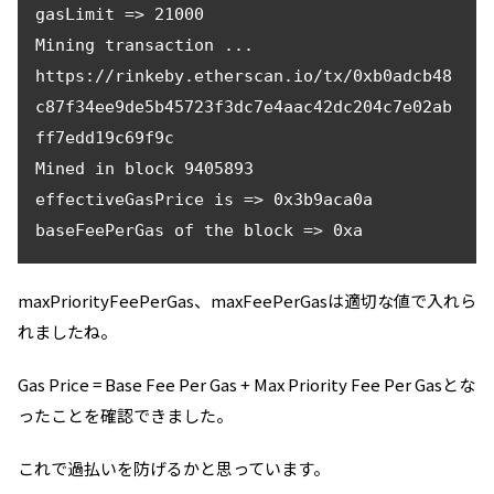
gasLimit => 21000

Mining transaction ...

https://rinkeby.etherscan.io/tx/0xb0adcb48
c87f34ee9de5b45723f3dc7e4aac42dc204c7e02ab
ff7edd19c69f9c

Mined in block 9405893

effectiveGasPrice is => 0x3b9aca0a

baseFeePerGas of the block => 0xa
maxPriorityFeePerGas、maxFeePerGasは適切な値で入れら
れましたね。
Gas Price = Base Fee Per Gas + Max Priority Fee Per Gasとな
ったことを確認できました。
これで過払いを防げるかと思っています。