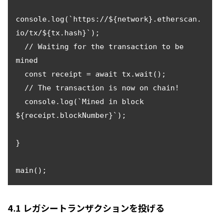
console.log(`https://${network}.etherscan.
io/tx/${tx.hash}`);

  // Waiting for the transaction to be 
mined

  const receipt = await tx.wait();

  // The transaction is now on chain!

  console.log(`Mined in block 
${receipt.blockNumber}`);

}

main();
4.1 レガシートランザクションを投げる