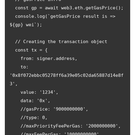
  const gp = await web3.eth.getGasPrice();

  console.log(`getGasPrice result is => 
${gp} wei`);

  // Creating the transaction object

  const tx = {

    from: signer.address,

    to: 
'0x8f072ebbc05278ff6a39e05c02da65887d14e8f
3',

    value: '1234',

    data: '0x',

    //gasPrice: '9000000000',

    //type: 0,

    //maxPriorityFeePerGas: '2000000000',

    //maxFeePerGas: '10000000000',
