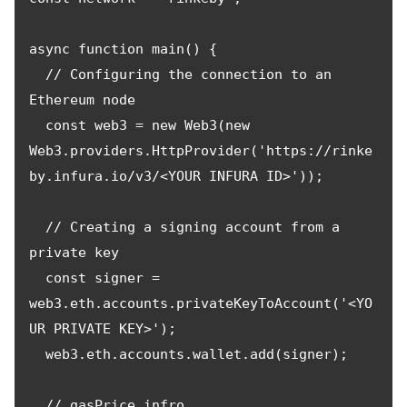
async function main() {

  // Configuring the connection to an 
Ethereum node

  const web3 = new Web3(new 
Web3.providers.HttpProvider('https://rinke
by.infura.io/v3/<YOUR INFURA ID>'));

  // Creating a signing account from a 
private key

  const signer = 
web3.eth.accounts.privateKeyToAccount('<YO
UR PRIVATE KEY>');

  web3.eth.accounts.wallet.add(signer);

  // gasPrice infro
