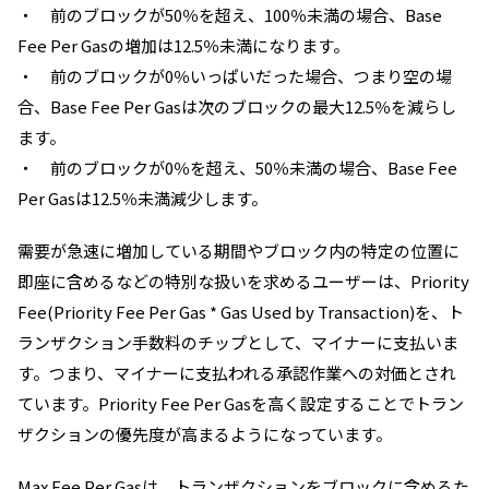
・ 前のブロックが50％を超え、100％未満の場合、
Base
Fee Per Gas
の増加は12.5％未満になります。
・ 前のブロックが0％いっぱいだった場合、つまり空の場
合、
Base Fee Per Gas
は次のブロックの最大12.5％を減らし
ます。
・ 前のブロックが0％を超え、50％未満の場合、
Base Fee
Per Gas
は12.5％未満減少します。
需要が急速に増加している期間やブロック内の特定の位置に
即座に含めるなどの特別な扱いを求めるユーザーは、
Priority
Fee(Priority Fee Per Gas * Gas Used by Transaction)
を、ト
ランザクション手数料のチップとして、マイナーに支払いま
す。つまり、マイナーに支払われる承認作業への対価とされ
ています。
Priority Fee Per Gas
を高く設定することでトラン
ザクションの優先度が高まるようになっています。
Max Fee Per Gas
は、トランザクションをブロックに含めるた