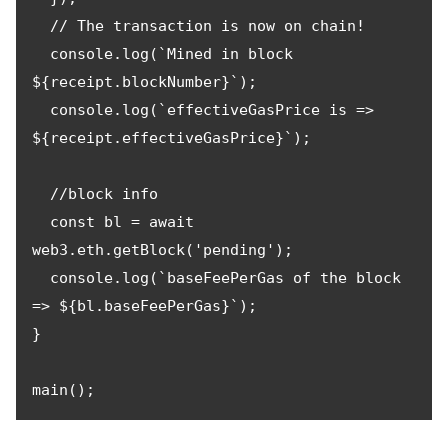
  // The transaction is now on chain!

  console.log(`Mined in block 
${receipt.blockNumber}`);

  console.log(`effectiveGasPrice is => 
${receipt.effectiveGasPrice}`);

  //block info

  const bl = await 
web3.eth.getBlock('pending');

  console.log(`baseFeePerGas of the block 
=> ${bl.baseFeePerGas}`);

}

main();