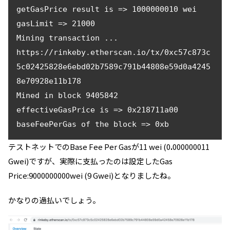
getGasPrice result is => 1000000010 wei

gasLimit => 21000

Mining transaction ...

https://rinkeby.etherscan.io/tx/0xc57c873c
5c02425828e6ebd02b7589c791b44808e59d0a4245
8e70928e11b178

Mined in block 9405842

effectiveGasPrice is => 0x218711a00

baseFeePerGas of the block => 0xb
テストネットでのBase Fee Per Gasが11 wei (0
.
000000011
Gwei)ですが、実際に支払ったのは設定したGas
Price:9000000000wei (9 Gwei)となりましたね。
かなりの過払いでしょう。