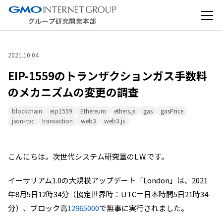
2021.10.04
EIP-1559のトランザクションガス手数料
のメカニズムの変更の調査
blockchain
eip1559
Ethereum
ethers.js
gas
gasPrice
json-rpc
transaction
web3
web3.js
こんにちは。次世代システム研究室のL.W.です。
イーサリアム1.0の大規模アップデート「London
」は、2021
年
8
月
5
日
12
時
34
分（協定世界時：
UTC
＝日本時間
5
日
21
時
34
分）、ブロック高
1296
5000
で無事に実行されました。