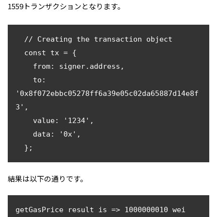
1559トランザクションとなります。
  // Creating the transaction object

  const tx = {

    from: signer.address,

    to: 
'0x8f072ebbc05278ff6a39e05c02da65887d14e8f
3',

    value: '1234',

    data: '0x',

  };
結果は以下の通りです。
getGasPrice result is => 1000000010 wei
