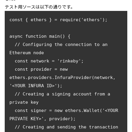
テスト用ソースは以下の通りです。
const { ethers } = require('ethers');

async function main() {

  // Configuring the connection to an 
Ethereum node

  const network = 'rinkeby';

  const provider = new 
ethers.providers.InfuraProvider(network, 
'<YOUR INFURA ID>');

  // Creating a signing account from a 
private key

  const signer = new ethers.Wallet('<YOUR 
PRIVATE KEY>', provider);

  // Creating and sending the transaction 