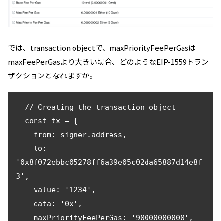
では、transaction objectで、maxPriorityFeePerGasは
maxFeePerGasより大きい場合、どのようなEIP-1559トラン
ザクションとなれますか。
  // Creating the transaction object

  const tx = {

    from: signer.address,

    to: 
'0x8f072ebbc05278ff6a39e05c02da65887d14e8f
3',

    value: '1234',

    data: '0x',

    maxPriorityFeePerGas: '90000000000',
