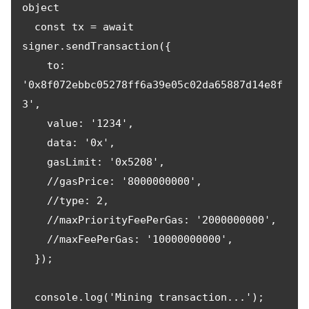
object

  const tx = await 
signer.sendTransaction({

    to: 
'0x8f072ebbc05278ff6a39e05c02da65887d14e8f
3',

    value: '1234',

    data: '0x',

    gasLimit: '0x5208',

    //gasPrice: '8000000000',

    //type: 2,

    //maxPriorityFeePerGas: '2000000000',

    //maxFeePerGas: '10000000000',

  });

  console.log('Mining transaction...');
