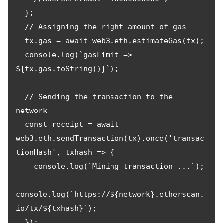
  };

  // Assigning the right amount of gas

  tx.gas = await web3.eth.estimateGas(tx);

  console.log(`gasLimit => 
${tx.gas.toString()}`);

  // Sending the transaction to the 
network

  const receipt = await 
web3.eth.sendTransaction(tx).once('transac
tionHash', txhash => {

    console.log(`Mining transaction ...`);

console.log(`https://${network}.etherscan.
io/tx/${txhash}`);

  });
