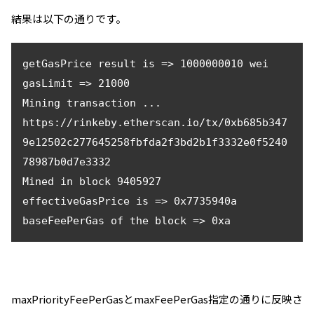
結果は以下の通りです。
getGasPrice result is => 1000000010 wei

gasLimit => 21000

Mining transaction ...

https://rinkeby.etherscan.io/tx/0xb685b347
9e12502c277645258fbfda2f3bd2b1f3332e0f5240
78987b0d7e3332

Mined in block 9405927

effectiveGasPrice is => 0x7735940a

baseFeePerGas of the block => 0xa
maxPriorityFeePerGasとmaxFeePerGas指定の通りに反映さ