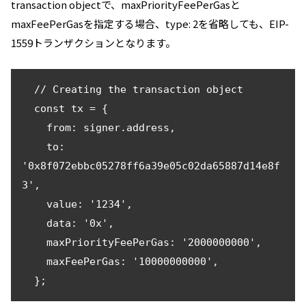
transaction objectで、maxPriorityFeePerGasと
maxFeePerGasを指定する場合、type: 2を省略しても、EIP-
1559トランザクションとなります。
  // Creating the transaction object

  const tx = {

    from: signer.address,

    to: 
'0x8f072ebbc05278ff6a39e05c02da65887d14e8f
3',

    value: '1234',

    data: '0x',

    maxPriorityFeePerGas: '2000000000',

    maxFeePerGas: '10000000000',

  };