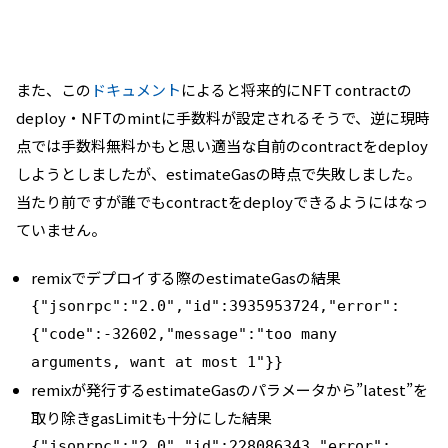
また、この
ドキュメント
によると将来的にNFT contractの
deploy・NFTのmintに手数料が設定されるそうで、逆に現時
点では手数料無料かもと思い適当な自前のcontractをdeploy
しようとしましたが、estimateGasの時点で失敗しました。
当たり前ですが誰でもcontractをdeployできるようにはなっ
ていません。
remixでデプロイする際のestimateGasの結果
{"jsonrpc":"2.0","id":3935953724,"error":
{"code":-32602,"message":"too many
arguments, want at most 1"}}
remixが発行するestimateGasのパラメータから”latest”を
取り除きgasLimitも十分にした結果
{"jsonrpc":"2.0","id":228086343,"error":