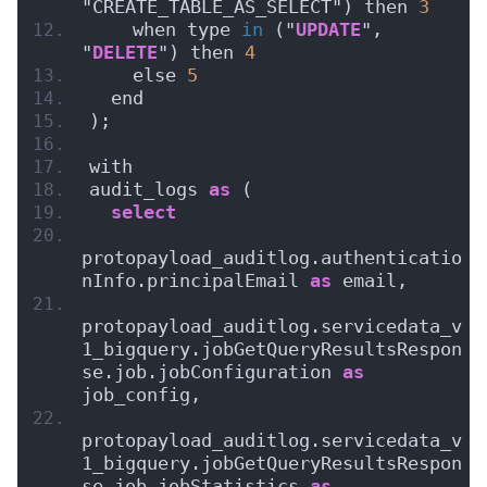
"CREATE_TABLE_AS_SELECT") then 
3
    when type 
in
 ("
UPDATE
", 
"
DELETE
") then 
4
    else 
5
  end
);
with
audit_logs 
as
 (
select
protopayload_auditlog.authenticatio
nInfo.principalEmail 
as
 email,
protopayload_auditlog.servicedata_v
1_bigquery.jobGetQueryResultsRespon
se.job.jobConfiguration 
as
job_config,
protopayload_auditlog.servicedata_v
1_bigquery.jobGetQueryResultsRespon
se.job.jobStatistics 
as