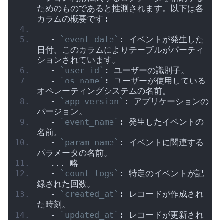
ためのものであると推測されます。以下は各
カラムの概要です:
  - 
`event_date`
: イベントが発生した
日付。このカラムによりテーブルがパーティ
ションされています。
  - 
`user_id`
: ユーザーの識別子。
  - 
`os_name`
: ユーザーが使用している
オペレーティングシステムの名前。
  - 
`app_version`
: アプリケーションの
バージョン。
  - 
`event_name`
: 発生したイベントの
名前。
  - 
`param_name`
: イベントに関連する
パラメータの名前。
  ... 略
  - 
`count_logs`
: 特定のイベントが記
録された回数。
  - 
`created_at`
: レコードが作成され
た時刻。
  - 
`updated_at`
: レコードが更新され