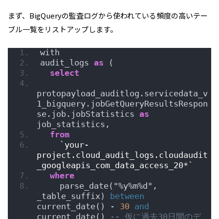
まず、BigQueryの監査ログから使われている頻度の高いテー
ブル一覧をリストアップします。
with
audit_logs 
as
 (
select
protopayload_auditlog.servicedata_v
1_bigquery.jobGetQueryResultsRespon
se.job.jobStatistics 
as
job_statistics,
from
`your-
project.cloud_audit_logs.cloudaudit
_googleapis_com_data_access_20*`
where
    parse_date("%y%m%d", 
_table_suffix) 
between
current_date() - 
30
and
current_date() 
-- 仮に過去30日間のデ