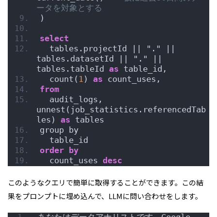
ータを対象とする
)
select
  tables.projectId || "." || 
tables.datasetId || "." || 
tables.tableId 
as
 table_id,
  count(
1
) 
as
 count_uses,
from
  audit_logs, 
unnest(job_statistics.referencedTab
les) 
as
 tables
group by
  table_id
order by
  count_uses 
desc
このようなクエリで簡単に取得することができます。この結
果をプロンプトに埋め込んで、LLMに問い合わせをします。