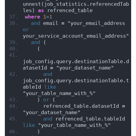
unnest(job_statistics.referencedTab
les) 
as
 refrenced_table
where
1
=
1
and
 email = "your_email_address 
or
your_service_account_email_address"
and
 (
    (
job_config.query.destinationTable.d
atasetId = "your_dataset_name"
and
job_config.query.destinationTable.t
ableId 
like
"your_table_name_with_%"
    ) 
or
 (
      refrenced_table.datasetId = 
"your_dataset_name"
and
 refrenced_table.tableId 
like
 "your_table_name_with_%"
    )