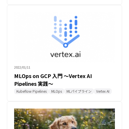
2022/01/11
MLOps on GCP 入門 〜Vertex AI
Pipelines 実践〜
Kubeflow Pipelines
MLOps
MLパイプライン
Vertex AI