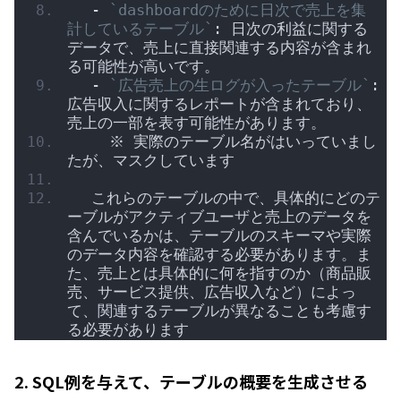
  - 
`dashboardのために日次で売上を集
計しているテーブル`
: 日次の利益に関する
データで、売上に直接関連する内容が含まれ
る可能性が高いです。
  - 
`広告売上の生ログが入ったテーブル`
: 
広告収入に関するレポートが含まれており、
売上の一部を表す可能性があります。
    ※ 実際のテーブル名がはいっていまし
たが、マスクしています
  これらのテーブルの中で、具体的にどのテ
ーブルがアクティブユーザと売上のデータを
含んでいるかは、テーブルのスキーマや実際
のデータ内容を確認する必要があります。ま
た、売上とは具体的に何を指すのか（商品販
売、サービス提供、広告収入など）によっ
て、関連するテーブルが異なることも考慮す
る必要があります
2. SQL例を与えて、テーブルの概要を生成させる