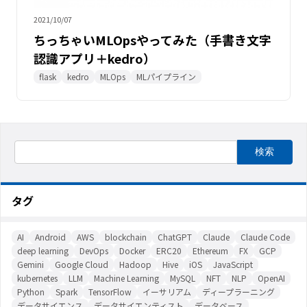
2021/10/07
ちっちゃいMLOpsやってみた（手書き文字
認識アプリ＋kedro）
flask
kedro
MLOps
MLパイプライン
タグ
AI
Android
AWS
blockchain
ChatGPT
Claude
Claude Code
deep learning
DevOps
Docker
ERC20
Ethereum
FX
GCP
Gemini
Google Cloud
Hadoop
Hive
iOS
JavaScript
kubernetes
LLM
Machine Learning
MySQL
NFT
NLP
OpenAI
Python
Spark
TensorFlow
イーサリアム
ディープラーニング
データサイエンス
データサイエンティスト
データベース