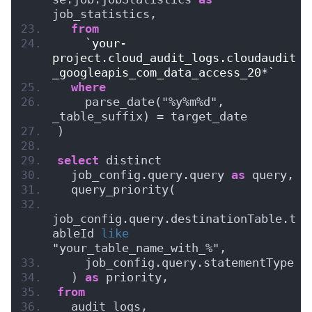
job_statistics,
from
`your-
project.cloud_audit_logs.cloudaudit
_googleapis_com_data_access_20*`
where
    parse_date("%y%m%d", 
_table_suffix) = target_date
)
select
 distinct
  job_config.query.query 
as
 query,
  query_priority(
job_config.query.destinationTable.t
ableId 
like
"your_table_name_with_%",
    job_config.query.statementType
  ) 
as
 priority,
from
  audit_logs, 