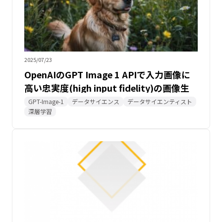
2025/07/23
OpenAIのGPT Image 1 APIで入力画像に
高い忠実度(high input fidelity)の画像生
成を試してみた
GPT-Image-1
データサイエンス
データサイエンティスト
深層学習