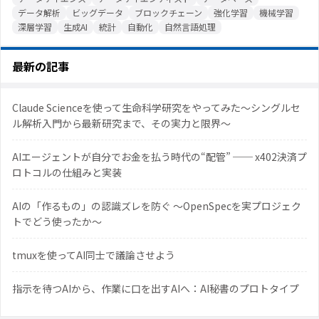
データ解析
ビッグデータ
ブロックチェーン
強化学習
機械学習
深層学習
生成AI
統計
自動化
自然言語処理
最新の記事
Claude Scienceを使って生命科学研究をやってみた〜シングルセ
ル解析入門から最新研究まで、その実力と限界〜
AIエージェントが自分でお金を払う時代の“配管” ── x402決済プ
ロトコルの仕組みと実装
AIの「作るもの」の認識ズレを防ぐ 〜OpenSpecを実プロジェク
トでどう使ったか〜
tmuxを使ってAI同士で議論させよう
指示を待つAIから、作業に口を出すAIへ：AI秘書のプロトタイプ