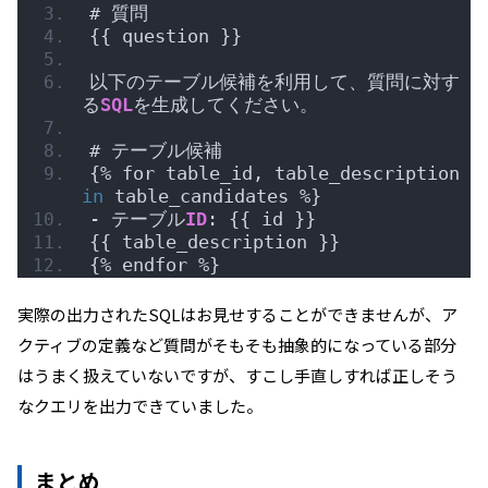
# 質問
{{ question }}
以下のテーブル候補を利用して、質問に対す
る
SQL
を生成してください。
# テーブル候補
{% for table_id, table_description 
in
 table_candidates %}
- テーブル
ID
: {{ id }}
{{ table_description }}
{% endfor %}
実際の出力されたSQLはお見せすることができませんが、ア
クティブの定義など質問がそもそも抽象的になっている部分
はうまく扱えていないですが、すこし手直しすれば正しそう
なクエリを出力できていました。
まとめ