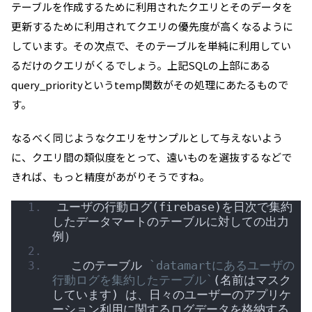
テーブルを作成するために利用されたクエリとそのデータを
更新するために利用されてクエリの優先度が高くなるように
しています。その次点で、そのテーブルを単純に利用してい
るだけのクエリがくるでしょう。上記SQLの上部にある
query_priorityというtemp関数がその処理にあたるもので
す。
なるべく同じようなクエリをサンプルとして与えないよう
に、クエリ間の類似度をとって、遠いものを選抜するなどで
きれば、もっと精度があがりそうですね。
ユーザの行動ログ(firebase)を日次で集約
したデータマートのテーブルに対しての出力
例）
  このテーブル 
`datamartにあるユーザの
行動ログを集約したテーブル`
(名前はマスク
しています) は、日々のユーザーのアプリケ
ーション利用に関するログデータを格納する