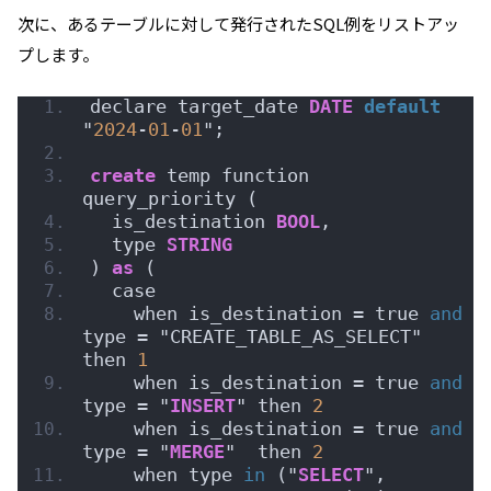
次に、あるテーブルに対して発行されたSQL例をリストアッ
プします。
declare target_date 
DATE
default
"
2024
-
01
-
01
";
create
 temp function 
query_priority (
  is_destination 
BOOL
,
  type 
STRING
) 
as
 (
  case
    when is_destination = true 
and
type = "CREATE_TABLE_AS_SELECT" 
then 
1
    when is_destination = true 
and
type = "
INSERT
" then 
2
    when is_destination = true 
and
type = "
MERGE
"  then 
2
    when type 
in
 ("
SELECT
", 