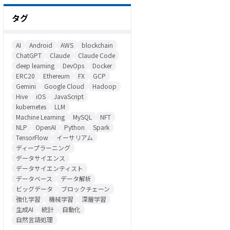
タグ
AI
Android
AWS
blockchain
ChatGPT
Claude
Claude Code
deep learning
DevOps
Docker
ERC20
Ethereum
FX
GCP
Gemini
Google Cloud
Hadoop
Hive
iOS
JavaScript
kubernetes
LLM
Machine Learning
MySQL
NFT
NLP
OpenAI
Python
Spark
TensorFlow
イーサリアム
ディープラーニング
データサイエンス
データサイエンティスト
データベース
データ解析
ビッグデータ
ブロックチェーン
強化学習
機械学習
深層学習
生成AI
統計
自動化
自然言語処理