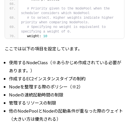
# Priority given to the NodePool when the 
scheduler considers which NodePool
# to select. Higher weights indicate higher 
priority when comparing NodePools.
# Specifying no weight is equivalent to 
specifying a weight of 0.
  weight: 
10
ここでは以下の項目を設定しています。
使用するNodeClass（※あらかじめ作成されている必要が
あります。）
作成するEC2インスタンスタイプの制約
Nodeを整理する際のポリシー（※2）
Nodeの連続起動時間の制限
管理するリソースの制限
他のNodePoolとNodeの起動条件が重なった際のウェイト
（大きい方は優先される）