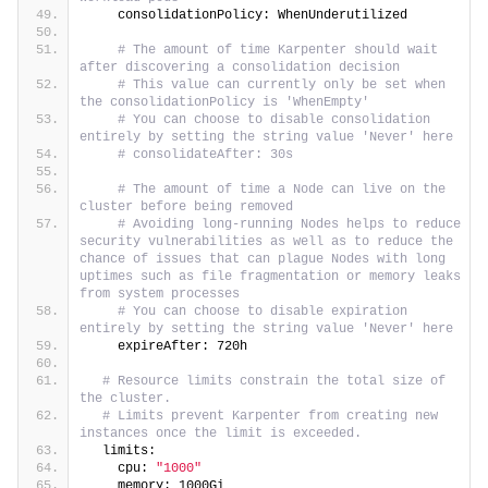
    consolidationPolicy: WhenUnderutilized
# The amount of time Karpenter should wait 
after discovering a consolidation decision
# This value can currently only be set when 
the consolidationPolicy is 'WhenEmpty'
# You can choose to disable consolidation 
entirely by setting the string value 'Never' here
# consolidateAfter: 30s
# The amount of time a Node can live on the 
cluster before being removed
# Avoiding long-running Nodes helps to reduce 
security vulnerabilities as well as to reduce the 
chance of issues that can plague Nodes with long 
uptimes such as file fragmentation or memory leaks 
from system processes
# You can choose to disable expiration 
entirely by setting the string value 'Never' here
    expireAfter: 720h
# Resource limits constrain the total size of 
the cluster.
# Limits prevent Karpenter from creating new 
instances once the limit is exceeded.
  limits:
    cpu: 
"1000"
    memory: 1000Gi