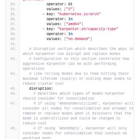
          operator: Gt
          values: 
[
"2"
]
        - key: 
"kubernetes.io/arch"
          operator: 
In
          values: 
[
"amd64"
]
        - key: 
"karpenter.sh/capacity-type"
          operator: 
In
          values: 
[
"on-demand"
]
# Disruption section which describes the ways in 
which Karpenter can disrupt and replace Nodes
# Configuration in this section constrains how 
aggressive Karpenter can be with performing 
operations
# like rolling Nodes due to them hitting their 
maximum lifetime (expiry) or scaling down nodes to 
reduce cluster cost
  disruption:
# Describes which types of Nodes Karpenter 
should consider for consolidation
# If using 'WhenUnderutilized', Karpenter will 
consider all nodes for consolidation and attempt to 
remove or replace Nodes when it discovers that the 
Node is underutilized and could be changed to 
reduce cost
# If using `WhenEmpty`, Karpenter will only 
consider nodes for consolidation that contain no 
workload pods