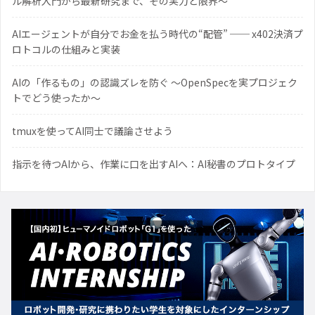
ル解析入門から最新研究まで、その実力と限界〜
AIエージェントが自分でお金を払う時代の“配管” ── x402決済プ
ロトコルの仕組みと実装
AIの「作るもの」の認識ズレを防ぐ 〜OpenSpecを実プロジェク
トでどう使ったか〜
tmuxを使ってAI同士で議論させよう
指示を待つAIから、作業に口を出すAIへ：AI秘書のプロトタイプ