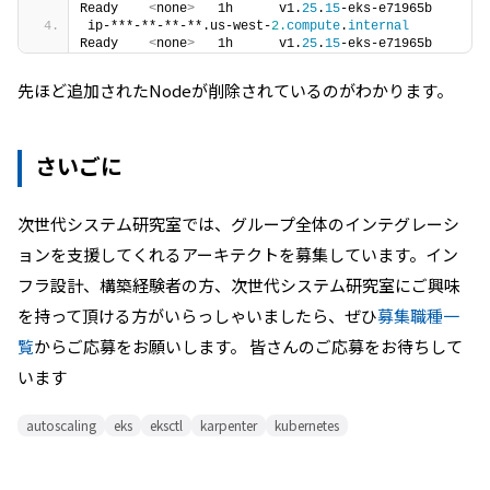
Ready    
<
none
>
   1h      v1.
25
.
15
-eks-e71965b
ip-***-**-**-**.us-west-
2.
compute
.
internal
Ready    
<
none
>
   1h      v1.
25
.
15
-eks-e71965b
先ほど追加されたNodeが削除されているのがわかります。
さいごに
次世代システム研究室では、グループ全体のインテグレーシ
ョンを支援してくれるアーキテクトを募集しています。イン
フラ設計、構築経験者の方、次世代システム研究室にご興味
を持って頂ける方がいらっしゃいましたら、ぜひ
募集職種一
覧
からご応募をお願いします。 皆さんのご応募をお待ちして
います
autoscaling
eks
eksctl
karpenter
kubernetes