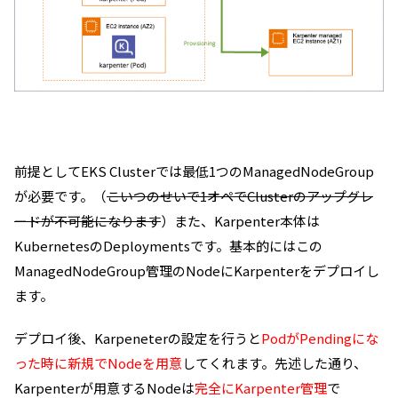
前提としてEKS Clusterでは最低1つのManagedNodeGroup
が必要です。（
こいつのせいで1オペでClusterのアップグレ
ードが不可能になります
）また、Karpenter本体は
KubernetesのDeploymentsです。基本的にはこの
ManagedNodeGroup管理のNodeにKarpenterをデプロイし
ます。
デプロイ後、Karpeneterの設定を行うと
PodがPendingにな
った時に新規でNodeを用意
してくれます。先述した通り、
Karpenterが用意するNodeは
完全にKarpenter管理
で