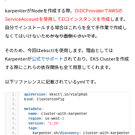
karpenterがNodeを作成する際、
OIDCProviderでAWSの
ServiceAccountを使用してEC2インスタンスを作成
します。
自分でインストールする場合はこれらを全て手作業で作成し
なくてはいけないため
かなり面倒くさいです
。
そのため、今回はeksctlを使用します。理由としては
Karpenterが
公式でサポート
されており、EKS Clusterを作成
する際にこれらの依存関係も全て用意してくれます。
以下リファレンスに記載されているymlです。
apiVersion:
 eksctl.io/v1alpha5
kind:
 ClusterConfig
metadata:
name:
 cluster-with-karpenter
region:
 us-west-
2
version:
'1.25'
tags:
    karpenter.sh/
discovery:
 cluster-with-karpenter 