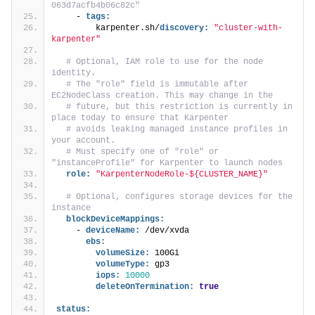
063d7acfb4b06c82c"
    - 
tags:
        karpenter.sh/
discovery:
"cluster-with-
karpenter"
# Optional, IAM role to use for the node 
identity.
# The "role" field is immutable after 
EC2NodeClass creation. This may change in the
# future, but this restriction is currently in 
place today to ensure that Karpenter
# avoids leaking managed instance profiles in 
your account.
# Must specify one of "role" or 
"instanceProfile" for Karpenter to launch nodes
role:
"KarpenterNodeRole-${CLUSTER_NAME}"
# Optional, configures storage devices for the 
instance
blockDeviceMappings:
    - 
deviceName:
 /dev/xvda
ebs:
volumeSize:
 100Gi
volumeType:
 gp3
iops:
10000
deleteOnTermination:
true
status: