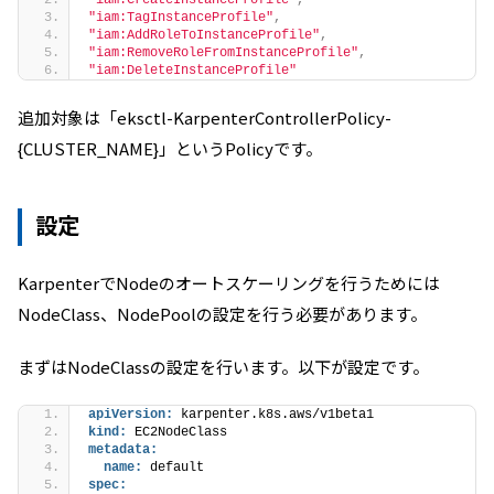
"iam:CreateInstanceProfile"
,
"iam:TagInstanceProfile"
,
"iam:AddRoleToInstanceProfile"
,
"iam:RemoveRoleFromInstanceProfile"
,
"iam:DeleteInstanceProfile"
追加対象は「eksctl-KarpenterControllerPolicy-
{CLUSTER_NAME}」というPolicyです。
設定
KarpenterでNodeのオートスケーリングを行うためには
NodeClass、NodePoolの設定を行う必要があります。
まずはNodeClassの設定を行います。以下が設定です。
apiVersion:
 karpenter.k8s.aws/v1beta1
kind:
 EC2NodeClass
metadata:
name:
 default
spec: