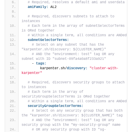
# Required, resolves a default ami and userdata
amiFamily:
 AL2
# Required, discovers subnets to attach to 
instances
# Each term in the array of subnetSelectorTerms 
is ORed together
# Within a single term, all conditions are ANDed
subnetSelectorTerms:
# Select on any subnet that has the 
"karpenter.sh/discovery: ${CLUSTER_NAME}" 
# AND the "environment: test" tag OR any 
subnet with ID "subnet-09fa4a0a8f233a921"
    - 
tags:
        karpenter.sh/
discovery:
"cluster-with-
karpenter"
# Required, discovers security groups to attach 
to instances
# Each term in the array of 
securityGroupSelectorTerms is ORed together
# Within a single term, all conditions are ANDed
securityGroupSelectorTerms:
# Select on any security group that has both 
the "karpenter.sh/discovery: ${CLUSTER_NAME}" tag 
# AND the "environment: test" tag OR any 
security group with the "my-security-group" name 
# OR any security group with ID "sg-