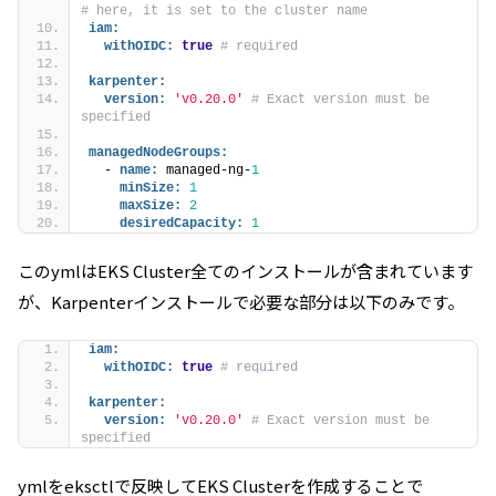
# here, it is set to the cluster name
iam:
withOIDC:
true
# required
karpenter:
version:
'v0.20.0'
# Exact version must be 
specified
managedNodeGroups:
  - 
name:
 managed-ng-
1
minSize:
1
maxSize:
2
desiredCapacity:
1
このymlはEKS Cluster全てのインストールが含まれています
が、Karpenterインストールで必要な部分は以下のみです。
iam:
withOIDC:
true
# required
karpenter:
version:
'v0.20.0'
# Exact version must be 
specified
ymlをeksctlで反映してEKS Clusterを作成することで