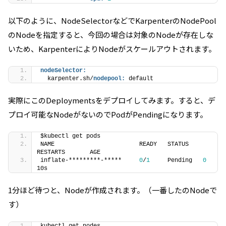
以下のように、NodeSelectorなどでKarpenterのNodePool
のNodeを指定すると、今回の場合は対象のNodeが存在しな
いため、KarpenterによりNodeがスケールアウトされます。
nodeSelector:
  karpenter.sh/
nodepool:
 default
実際にこのDeploymentsをデプロイしてみます。すると、デ
プロイ可能なNodeがないのでPodがPendingになります。
$kubectl get pods
NAME                        READY   STATUS    
RESTARTS       AGE
inflate-*********-*****     
0
/
1
     Pending   
0
10s
1分ほど待つと、Nodeが作成されます。（一番したのNodeで
す）