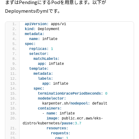
まずはPendingにするPodを用意します。以下が
Deploymentsのymlです。
apiVersion:
 apps/v1
kind:
 Deployment
metadata:
name:
 inflate
spec:
replicas:
1
selector:
matchLabels:
app:
 inflate
template:
metadata:
labels:
app:
 inflate
spec:
terminationGracePeriodSeconds:
0
nodeSelector:
        karpenter.sh/
nodepool:
 default
containers:
        - 
name:
 inflate
image:
 public.ecr.aws/eks-
distro/kubernetes/
pause:
3.7
resources:
requests:
cpu:
1