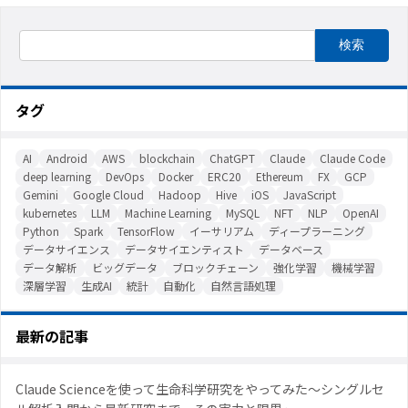
タグ
AI
Android
AWS
blockchain
ChatGPT
Claude
Claude Code
deep learning
DevOps
Docker
ERC20
Ethereum
FX
GCP
Gemini
Google Cloud
Hadoop
Hive
iOS
JavaScript
kubernetes
LLM
Machine Learning
MySQL
NFT
NLP
OpenAI
Python
Spark
TensorFlow
イーサリアム
ディープラーニング
データサイエンス
データサイエンティスト
データベース
データ解析
ビッグデータ
ブロックチェーン
強化学習
機械学習
深層学習
生成AI
統計
自動化
自然言語処理
最新の記事
Claude Scienceを使って生命科学研究をやってみた〜シングルセ