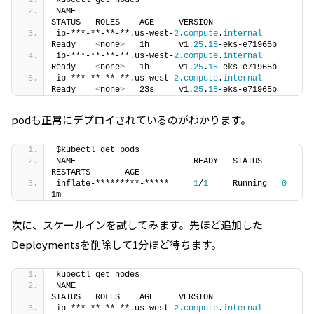
kubectl get nodes
NAME                                               
STATUS   ROLES    AGE     VERSION
ip-***-**-**-**.us-west-
2.
compute
.
internal
Ready    
<
none
>
   1h      v1.
25
.
15
-eks-e71965b
ip-***-**-**-**.us-west-
2.
compute
.
internal
Ready    
<
none
>
   1h      v1.
25
.
15
-eks-e71965b
ip-***-**-**-**.us-west-
2.
compute
.
internal
Ready    
<
none
>
   23s     v1.
25
.
15
-eks-e71965b
podも正常にデプロイされているのがわかります。
$kubectl get pods
NAME                        READY   STATUS    
RESTARTS       AGE
inflate-*********-*****     
1
/
1
     Running   
0
1m
次に、スケールインを試してみます。先ほど追加した
Deploymentsを削除して1分ほど待ちます。
kubectl get nodes
NAME                                               
STATUS   ROLES    AGE     VERSION
ip-***-**-**-**.us-west-
2.
compute
.
internal