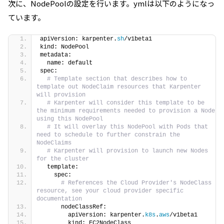
次に、NodePoolの設定を行います。ymlは以下のようになっ
ています。
apiVersion: karpenter.
sh
/v1beta1
kind: NodePool
metadata:
  name: default
spec:
# Template section that describes how to 
template out NodeClaim resources that Karpenter 
will provision
# Karpenter will consider this template to be 
the minimum requirements needed to provision a Node 
using this NodePool
# It will overlay this NodePool with Pods that 
need to schedule to further constrain the 
NodeClaims
# Karpenter will provision to launch new Nodes 
for the cluster
  template:
    spec:
# References the Cloud Provider's NodeClass 
resource, see your cloud provider specific 
documentation
      nodeClassRef:
        apiVersion: karpenter.
k8s
.
aws
/v1beta1
        kind: EC2NodeClass