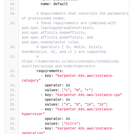
        name: default
# Requirements that constrain the parameters 
of provisioned nodes.
# These requirements are combined with 
pod.spec.topologySpreadConstraints, 
pod.spec.affinity.nodeAffinity, 
pod.spec.affinity.podAffinity, and 
pod.spec.nodeSelector rules.
# Operators { In, NotIn, Exists, 
DoesNotExist, Gt, and Lt } are supported.
# 
https://kubernetes.io/docs/concepts/scheduling-
eviction/assign-pod-node/#operators
      requirements:
        - key: 
"karpenter.k8s.aws/instance-
category"
          operator: 
In
          values: 
[
"c"
, 
"m"
, 
"r"
]
        - key: 
"karpenter.k8s.aws/instance-cpu"
          operator: 
In
          values: 
[
"4"
, 
"8"
, 
"16"
, 
"32"
]
        - key: 
"karpenter.k8s.aws/instance-
hypervisor"
          operator: 
In
          values: 
[
"nitro"
]
        - key: 
"karpenter.k8s.aws/instance-
generation"