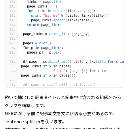
  links = page.
links
  page_links = 
[]
for
 title 
in
sorted
(
links.
keys
())
:
print
(
"%s: %s"
 % 
(
title, links
[
title
]))
    page_links.
append
(
links
[
title
])
return
 page_links
page_links = 
print_links
(
page_py
)
pages = 
dict
()
for
 p 
in
 page_links:
  pages
[
p
]
 = p.
text
df_page = pd.
DataFrame
({
"title"
: 
[
x.
title
for
 x 
in
page_links 
if
 x 
in
 pages
]
,
"text"
: 
[
pages
[
x
]
for
 x 
in
page_links 
if
 x 
in
 pages
]})
#df_page.to_csv("sp500_article.csv")
続いて抽出した記事タイトルと記事中に含まれる組織名から
グラフを構築します。
NERにかける前に記事本文を文に区切る必要があるので、
sentence splitterを使います。