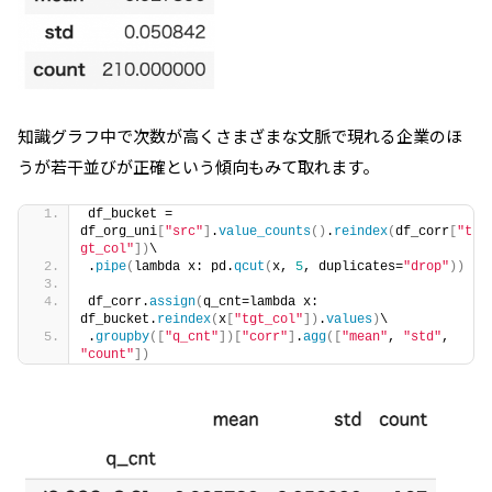
知識グラフ中で次数が高くさまざまな文脈で現れる企業のほ
うが若干並びが正確という傾向もみて取れます。
df_bucket = 
df_org_uni
[
"src"
]
.
value_counts
()
.
reindex
(
df_corr
[
"t
gt_col"
])
\
.
pipe
(
lambda x: pd.
qcut
(
x, 
5
, duplicates=
"drop"
))
df_corr.
assign
(
q_cnt=lambda x: 
df_bucket.
reindex
(
x
[
"tgt_col"
])
.
values
)
\
.
groupby
([
"q_cnt"
])[
"corr"
]
.
agg
([
"mean"
, 
"std"
, 
"count"
])