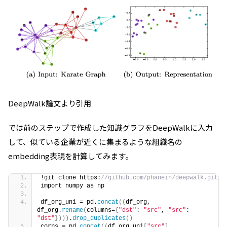
DeepWalk論文より引用
では前のステップで作成した知識グラフをDeepWalkに入力
して、似ている企業が近くに集まるような組織名の
embedding表現を計算してみます。
!git clone https:
//github.com/phanein/deepwalk.git
import numpy as np
df_org_uni = pd.
concat
((
df_org, 
df_org.
rename
(
columns=
{
"dst"
: 
"src"
, 
"src"
: 
"dst"
})))
.
drop_duplicates
()
corps = pd.
concat
((
df_org_uni
[
"src"
]
, 