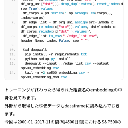
df_org_uni
[
"dst"
]))
.
drop_duplicates
()
.
reset_index
(
d
rop=
True
)
.
values
df_corps = pd.
Series
(
1
+np.
arange
(
len
(
corps
))
, 
index=corps
)
df_edge_list = df_org_uni.
assign
(
src=lambda x: 
df_corps.
reindex
(
x
[
"src"
])
.
values
, dst=lambda x: 
df_corps.
reindex
(
x
[
"dst"
])
.
values
)
\
df_edge_list.
to_csv
(
"./edge_list.csv"
, 
header=None, index=
False
, sep=
" "
)
%cd deepwalk
!pip install -r requirements.
txt
!python setup.
py
 install
!deepwalk --input ../edge_list.
csv
 --output 
sp500_embedding.
csv
!tail -n +
2
 sp500_embedding.
csv
>
sp500_embedding_mod.
csv
トレーニングが終わったら得られた組織名のembeddingの中
身を見てみます。
外部から取得した株価データもdataframeに読み込んでおき
ます。
今回は2000-01~2017-11の間(約4500日間)におけるS&P500の