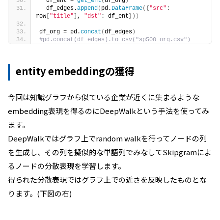
  df_ent = 
get_ent
(
df_org
)
  df_edges.
append
(
pd.
DataFrame
({
"src"
: 
row
[
"title"
]
, 
"dst"
: df_ent
}))
df_org = pd.
concat
(
df_edges
)
#pd.concat(df_edges).to_csv("sp500_org.csv")
entity embeddingの獲得
今回は知識グラフから似ている企業が近くに集まるような
embedding表現を得るのにDeepWalkという手法を使ってみ
ます。
DeepWalkではグラフ上でrandom walkを行ってノードの列
を生成し、その列を擬似的な単語列でみなしてSkipgramによ
るノードの分散表現を学習します。
得られた分散表現ではグラフ上での近さを反映したものとな
ります。(下図の右)