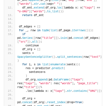
df_ent.
append
(
df_org.
iloc
[
row
[
"beg"
]
:row
[
"end"
]]
[
"words"
]
.
str
.
cat
(
sep=
" "
))
  df_ent.
extend
(
df_org.
loc
[
lambda x: x
[
"tags"
]
 == 
"U-ORG"
][
"words"
]
.
to_list
())
return
 df_ent
df_edges = 
[]
for
 _, row 
in
tqdm
(
list
(
df_page.
iterrows
()))
:
if
pd.
Series
([
row
[
"title"
]])
.
isin
(
pd.
concat
(
df_edges
)
[
"src"
])
.
all
()
:
    continue
  df_org = 
[]
  sents = 
SpacySentenceSplitter
()
.
split_sentences
(
row
[
"text"
]
)
for
 i, s 
in
list
(
enumerate
(
sents
))
:
    res = predictor.
predict
(
      sentence=s
)
    df_org.
append
(
pd.
DataFrame
({
"tags"
: 
res
[
"tags"
]
, 
"words"
: res
[
"words"
]
, 
"page_title"
: 
row
[
"title"
]})
\
    .loc
[
lambda x: x
[
"tags"
]
.
str
.
contains
(
"ORG"
)])
  df_org = 
pd.
concat
(
df_org
)
.
reset_index
(
drop=
True
)