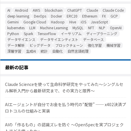
AI
Android
AWS
blockchain
ChatGPT
Claude
Claude Code
deep learning
DevOps
Docker
ERC20
Ethereum
FX
GCP
Gemini
Google Cloud
Hadoop
Hive
iOS
JavaScript
kubernetes
LLM
Machine Learning
MySQL
NFT
NLP
OpenAI
Python
Spark
TensorFlow
イーサリアム
ディープラーニング
データサイエンス
データサイエンティスト
データベース
データ解析
ビッグデータ
ブロックチェーン
強化学習
機械学習
深層学習
生成AI
統計
自動化
自然言語処理
最新の記事
Claude Scienceを使って生命科学研究をやってみた〜シングルセ
ル解析入門から最新研究まで、その実力と限界〜
AIエージェントが自分でお金を払う時代の“配管” ── x402決済プ
ロトコルの仕組みと実装
AIの「作るもの」の認識ズレを防ぐ 〜OpenSpecを実プロジェク