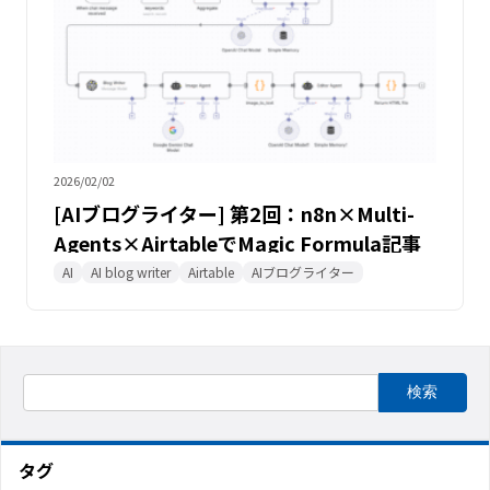
2026/02/02
[AIブログライター] 第2回：n8n×Multi-
Agents×AirtableでMagic Formula記事
の質を向上させる
AI
AI blog writer
Airtable
AIブログライター
タグ