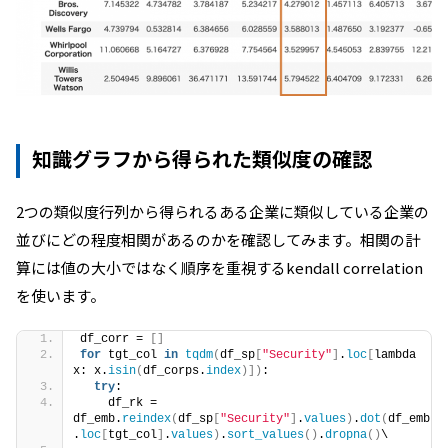
知識グラフから得られた類似度の確認
2つの類似度行列から得られるある企業に類似している企業の
並びにどの程度相関があるのかを確認してみます。相関の計
算には値の大小ではなく順序を重視するkendall correlation
を使います。
df_corr = 
[]
for
 tgt_col 
in
tqdm
(
df_sp
[
"Security"
]
.
loc
[
lambda 
x: x.
isin
(
df_corps.
index
)])
:
try
:
    df_rk = 
df_emb.
reindex
(
df_sp
[
"Security"
]
.
values
)
.
dot
(
df_emb
.
loc
[
tgt_col
]
.
values
)
.
sort_values
()
.
dropna
()
\