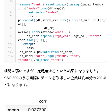
.
rename
(
"rank"
)
.
reset_index
()
.
assign
(
index=lambda 
x: x
[
"index"
]
.
map
(
df_map
))
\
    .
set_index
(
"index"
)
    corr = 
pd.
concat
((
df_stock_sel.
corr
()
.
loc
[
df_map.
loc
[
tgt_c
ol
]]
,
              df_rk
)
, 
axis=
1
)
.
corr
(
method=
"kendall"
)
    df_corr.
append
({
"tgt_col"
: tgt_col, 
"corr"
: 
corr.
iloc
[
0
, 
1
]})
except
:
    pass
df_corr = pd.
DataFrame
(
df_corr
)
df_corr
[
"corr"
]
.
agg
([
"mean"
, 
"std"
, 
"count"
])
.
to_frame
(
"corr"
)
相関は弱いですが一定程度あるという結果になりました。
S&P 500のうち実際にデータを取得した企業は約半分の200ほ
どになります。