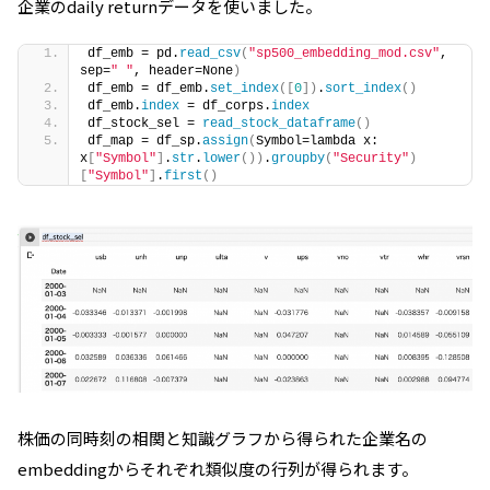
企業のdaily returnデータを使いました。
df_emb = pd.
read_csv
(
"sp500_embedding_mod.csv"
, 
sep=
" "
, header=None
)
df_emb = df_emb.
set_index
([
0
])
.
sort_index
()
df_emb.
index
 = df_corps.
index
df_stock_sel = 
read_stock_dataframe
()
df_map = df_sp.
assign
(
Symbol=lambda x: 
x
[
"Symbol"
]
.
str
.
lower
())
.
groupby
(
"Security"
)
[
"Symbol"
]
.
first
()
株価の同時刻の相関と知識グラフから得られた企業名の
embeddingからそれぞれ類似度の行列が得られます。