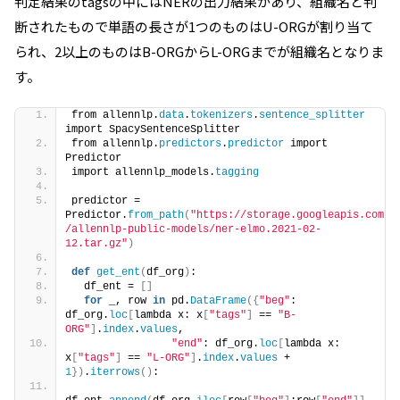
判定結果のtagsの中にはNERの出力結果があり、組織名と判
断されたもので単語の長さが1つのものはU-ORGが割り当て
られ、2以上のものはB-ORGからL-ORGまでが組織名となりま
す。
from allennlp.
data
.
tokenizers
.
sentence_splitter
import SpacySentenceSplitter
from allennlp.
predictors
.
predictor
 import 
Predictor
import allennlp_models.
tagging
predictor = 
Predictor.
from_path
(
"https://storage.googleapis.com
/allennlp-public-models/ner-elmo.2021-02-
12.tar.gz"
)
def
get_ent
(
df_org
)
:
  df_ent = 
[]
for
 _, row 
in
 pd.
DataFrame
({
"beg"
: 
df_org.
loc
[
lambda x: x
[
"tags"
]
 == 
"B-
ORG"
]
.
index
.
values
,
"end"
: df_org.
loc
[
lambda x: 
x
[
"tags"
]
 == 
"L-ORG"
]
.
index
.
values
 + 
1
})
.
iterrows
()
: