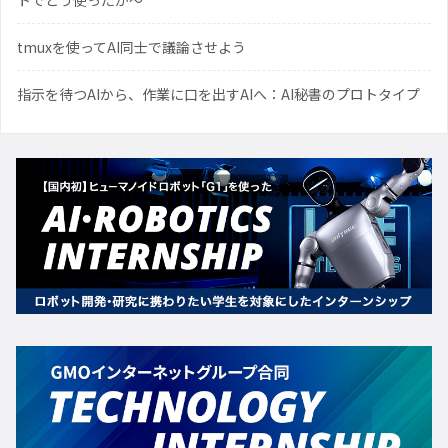
トでどう使ったか〜
tmuxを使ってAI同士で議論させよう
指示を待つAIから、作業に口を出すAIへ：AI秘書のプロトタイプ