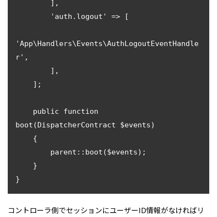
        ],

        'auth.logout' => [

'App\Handlers\Events\AuthLogoutEventHandle
r',

        ],

    ];

    public function 
boot(DispatcherContract $events)

    {

        parent::boot($events);

    }

}
コントローラ側でセッションにユーザーID情報がなければリ