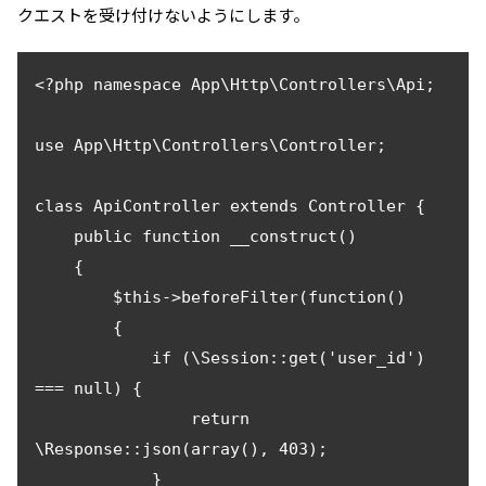
クエストを受け付けないようにします。
<?php namespace App\Http\Controllers\Api;

use App\Http\Controllers\Controller;

class ApiController extends Controller {

    public function __construct()

    {

        $this->beforeFilter(function()

        {

            if (\Session::get('user_id') 
=== null) {

                return 
\Response::json(array(), 403);

            }
