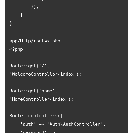
        });

    }

}
app/Http/routes.php

<?php

Route::get('/', 
'WelcomeController@index');

Route::get('home', 
'HomeController@index');

Route::controllers([

    'auth' => 'Auth\AuthController',

    'password' => 