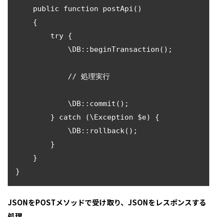
    public function postApi()

    {

        try {

            \DB::beginTransaction();

            // 処理実行

            \DB::commit();

        } catch (\Exception $e) {

            \DB::rollback();

        }

    }

}
JSONをPOSTメソッドで受け取り、JSONをレスポンスする
処理