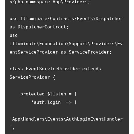
<?php namespace App\Providers;

use Illuminate\Contracts\Events\Dispatcher 
as DispatcherContract;

use 
Illuminate\Foundation\Support\Providers\Ev
entServiceProvider as ServiceProvider;

class EventServiceProvider extends 
ServiceProvider {

    protected $listen = [

        'auth.login' => [

'App\Handlers\Events\AuthLoginEventHandler
',
