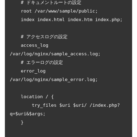
    # ドキュメントルートの設定

    root /var/www/sample/public;

    index index.html index.htm index.php;

    # アクセスログの設定

    access_log 
/var/log/nginx/sample_access.log;

    # エラーログの設定

    error_log 
/var/log/nginx/sample_error.log;

    location / {

        try_files $uri $uri/ /index.php?
q=$uri&$args;

    }
