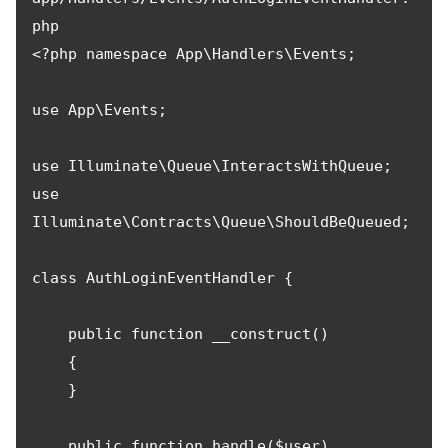
php 

<?php namespace App\Handlers\Events;

use App\Events;

use Illuminate\Queue\InteractsWithQueue;

use 
Illuminate\Contracts\Queue\ShouldBeQueued;

class AuthLoginEventHandler {

    public function __construct()

    {

    }

    public function handle($user)
