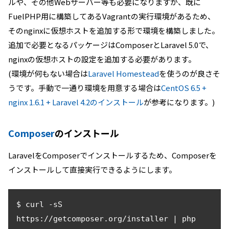
ルや、その他Webサーバー等も必要になりますが、既に
FuelPHP用に構築してあるVagrantの実行環境があるため、
そのnginxに仮想ホストを追加する形で環境を構築しました。
追加で必要となるパッケージはComposerとLaravel 5.0で、
nginxの仮想ホストの設定を追加する必要があります。
(環境が何もない場合は
Laravel Homestead
を使うのが良さそ
うです。手動で一通り環境を用意する場合は
CentOS 6.5 +
nginx 1.6.1 + Laravel 4.2のインストール
が参考になります。)
Composer
のインストール
LaravelをComposerでインストールするため、Composerを
インストールして直接実行できるようにします。
$ curl -sS 
https://getcomposer.org/installer | php
