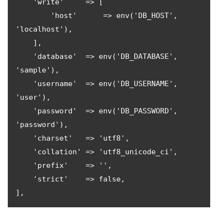
    'write'     => [

        'host'      => env('DB_HOST', 
'localhost'),

    ],

    'database'  => env('DB_DATABASE', 
'sample'),

    'username'  => env('DB_USERNAME', 
'user'),

    'password'  => env('DB_PASSWORD', 
'password'),

    'charset'   => 'utf8',

    'collation' => 'utf8_unicode_ci',

    'prefix'    => '',

    'strict'    => false,

],