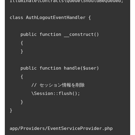
Illuminate\Contracts\Queue\ShouldBeQueued;

class AuthLogoutEventHandler {

    public function __construct()

    {

    }

    public function handle($user)

    {

        // セッション情報を削除

        \Session::flush();

    }

}
app/Providers/EventServiceProvider.php 
