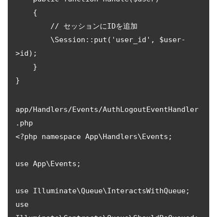
    {

        // セッションにIDを追加

        \Session::put('user_id', $user-
>id);

    }

}
app/Handlers/Events/AuthLogoutEventHandler
.php 

<?php namespace App\Handlers\Events;

use App\Events;

use Illuminate\Queue\InteractsWithQueue;

use 