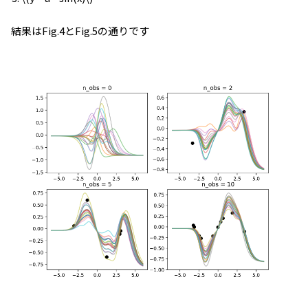
結果はFig.4とFig.5の通りです