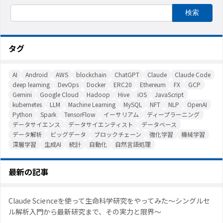
タグ
AI
Android
AWS
blockchain
ChatGPT
Claude
Claude Code
deep learning
DevOps
Docker
ERC20
Ethereum
FX
GCP
Gemini
Google Cloud
Hadoop
Hive
iOS
JavaScript
kubernetes
LLM
Machine Learning
MySQL
NFT
NLP
OpenAI
Python
Spark
TensorFlow
イーサリアム
ディープラーニング
データサイエンス
データサイエンティスト
データベース
データ解析
ビッグデータ
ブロックチェーン
強化学習
機械学習
深層学習
生成AI
統計
自動化
自然言語処理
最新の記事
Claude Scienceを使って生命科学研究をやってみた〜シングルセ
ル解析入門から最新研究まで、その実力と限界〜