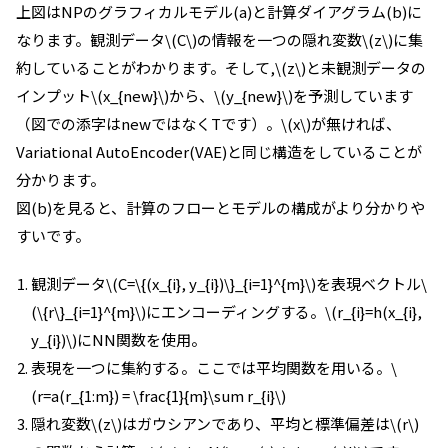
上図はNPのグラフィカルモデル(a)と計算ダイアグラム(b)に
なります。観測データ\(C\)の情報を一つの隠れ変数\(z\)に集
約していることがわかります。そして,\(z\)と未観測データの
インプット\(x_{new}\)から、\(y_{new}\)を予測しています
（図での添字はnewではなくTです）。\(x\)が無ければ、
Variational AutoEncoder(VAE)と同じ構造をしていることが
分かります。
図(b)を見ると、計算のフローとモデルの構成がより分かりや
すいです。
観測データ\(C=\{(x_{i}, y_{i})\}_{i=1}^{m}\)を表現ベクトル\
(\{r\}_{i=1}^{m}\)にエンコーディングする。\(r_{i}=h(x_{i},
y_{i})\)にNN関数を使用。
表現を一つに集約する。ここでは平均関数を用いる。\
(r=a(r_{1:m}) = \frac{1}{m}\sum r_{i}\)
隠れ変数\(z\)はガウシアンであり、平均と標準偏差は\(r\)