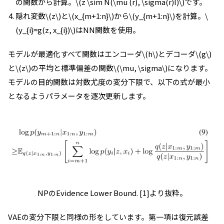
の関数から計算。\(z \sim N(\mu (r), \sigma(r)I)\)です。
隠れ変数\(z\)と\(x_{m+1:n}\)から\(y_{m+1:n}\)を計算。\
(y_{i}=g(z, x_{i})\)はNN関数を使用。
モデルが最適化すべて関数はエンコーダ\(h\)とデコーダ\(g\)
と\(z\)の平均と標準偏差の関数\(\mu, \sigma\)になります。
モデルの目的関数は対数尤度の変分下限で、以下の式が最小
となるようパラメータを逐次更新します。
NPのEvidence Lower Bound. [1]より抜粋。
VAEの変分下限と同様の形をしています。第一項は復元誤差