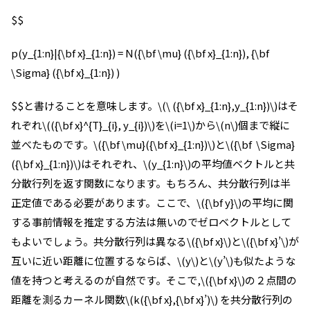
$$
p(y_{1:n}|{\bf x}_{1:n}) = N({\bf \mu} ({\bf x}_{1:n}), {\bf
\Sigma} ({\bf x}_{1:n}) )
$$と書けることを意味します。\(\ ({\bf x}_{1:n},y_{1:n})\)はそ
れぞれ\(({\bf x}^{T}_{i}, y_{i})\)を\(i=1\)から\(n\)個まで縦に
並べたものです。\({\bf \mu}({\bf x}_{1:n})\)と\({\bf \Sigma}
({\bf x}_{1:n})\)はそれぞれ、\(y_{1:n}\)の平均値ベクトルと共
分散行列を返す関数になります。もちろん、共分散行列は半
正定値である必要があります。ここで、\({\bf y}\)の平均に関
する事前情報を推定する方法は無いのでゼロベクトルとして
もよいでしょう。共分散行列は異なる\({\bf x}\)と\({\bf x}’\)が
互いに近い距離に位置するならば、\(y\)と\(y’\)も似たような
値を持つと考えるのが自然です。そこで,\({\bf x}\)の２点間の
距離を測るカーネル関数\(k({\bf x},{\bf x}’)\) を共分散行列の