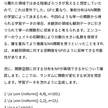
ら離れた領域ではある程度ばらつきが見えると想定していた
ので、これは意外でした。GPと異なり、事前分布はNN関数
の学習によって決まるため、今回のような単一の関数から得
られる学習データの場合、未観測の領域も観測データに引き
づられて単一の関数形に収束すると考えられます。エンコー
ダーのウェイトの初期値により分散の大きい乱数を使用す
る、層を重ねてより複雑なNN関数を使うといったことをすれ
ば、未観測領域に対する信頼度をGPのように反映できる可能
性があります。
次に、関数空間に対する分布をNPが再現できるかについて確
認します。ここでは、ランダムに関数が変化する状況を想定
します。学習データを次のように生成します。
\(x \sim Uniform([-4,4], n=10)\)
\(a \sim Uniform([-2,2], n=1)\)
\(y = a * sin(x)\)