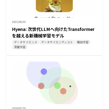
2023/06/30
Hyena: 次世代LLMへ向けたTransformer
を越える新機械学習モデル
Is Attention All You Need? Part 3
データサイエンス
データサイエンティスト
機械学習
深層学習
2018/07/20