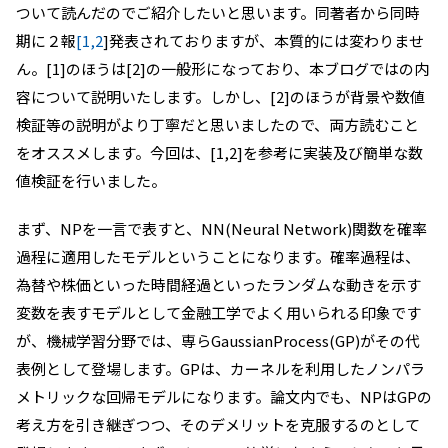
ついて読んだのでご紹介したいと思います。同著者から同時
期に２報
[1,
2
]発表されておりますが、本質的には変わりませ
ん。[1]のほうは[2]の一般形になっており、本ブログではの内
容について説明いたします。しかし、[2]のほうが背景や数値
検証等の説明がより丁寧だと思いましたので、両方読むこと
をオススメします。今回は、[1,2]を参考に実装及び簡単な数
値検証を行いました。
まず、NPを一言で表すと、NN(Neural Network)関数を確率
過程に適用したモデルということになります。確率過程は、
為替や株価といった時間経過といったランダムな動きを示す
変数を表すモデルとして金融工学でよく用いられる印象です
が、機械学習分野では、専らGaussianProcess(GP)がその代
表例として登場します。GPは、カーネルを利用したノンパラ
メトリックな回帰モデルになります。論文内でも、NPはGPの
考え方を引き継ぎつつ、そのデメリットを克服するのとして