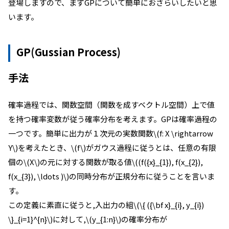
登場しますので、まずGPについて簡単におさらいしたいと思
います。
GP(Gussian Process)
手法
確率過程では、関数空間（関数を成すベクトル空間）上で値
を持つ確率変数が従う確率分布を考えます。GPは確率過程の
一つです。簡単に出力が１次元の実数関数\(f: X \rightarrow
Y\)を考えたとき、\(f\)がガウス過程に従うとは、任意の有限
個の\(X\)の元に対する関数が取る値\((f({x}_{1}), f(x_{2}),
f(x_{3}), \ldots )\)の同時分布が正規分布に従うことを言いま
す。
この定義に素直に従うと,入出力の組\(\{ ({\bf x}_{i}, y_{i})
\}_{i=1}^{n}\)に対して,\(y_{1:n}\)の確率分布が