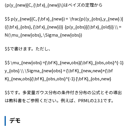
(p(y_{new}|C, {\bf x}_{new})\)はベイズの定理から
$$ p(y_{new}|C, {\bf x}_{new}) = \frac{p((y_{obs},y_{new} )|
({\bf x}_{obs}, {\bf x}_{new}))} {p(y_{obs}|{\bf x}_{old})} \\ =
N(\mu_{new|obs}, \Sigma_{new|obs})
$$で書けます。ただし、
$$ \mu_{new|obs} ={\bf K}_{new,obs}{\bf K}_{obs,obs}^{-1}
y_{obs} \\ \Sigma_{new|obs} = {\bf K}_{new,new}+{\bf
K}_{new,obs}{\bf K}_{obs,obs}^{-1} {\bf K}_{obs,new}
$$です。多変量ガウス分布の条件付き分布の公式とその導出
は教科書をご参照ください。例えば、PRMLの2.3.1です。
デモ