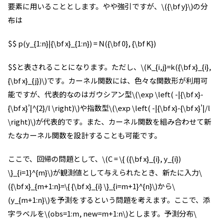
要素に用いることとします。やや強引ですが、\({\bf y}\)の分
布は
$$ p(y_{1:n}|{\bf x}_{1:n}) = N({\bf 0}, {\bf K})
$$と表されることになります。ただし、\(K_{i,j}=k({\bf x}_{i},
{\bf x}_{j})\)です。カーネル関数には、色々な関数形が利用可
能ですが、代表的なのはガウシアン型\(\exp \left( -|{\bf x}-
{\bf x}’|^{2}/l \right)\)や指数型\(\exp \left( -|{\bf x}-{\bf x}’|/l
\right)\)が代表的です。また、カーネル関数を組み合わせて新
たなカーネル関数を設計することも可能です。
ここで、回帰の問題として、\(C = \{ ({\bf x}_{i}, y_{i})
\}_{i=1}^{m}\)が観測値として与えられたとき、新たに入力\
({\bf x}_{m+1:n}=\{ {\bf x}_{i} \}_{i=m+1}^{n}\)から\
(y_{m+1:n}\)を予測をするという問題を考えます。ここで、添
字ラベルを\(obs=1:m, new=m+1:n\)とします。予測分布\