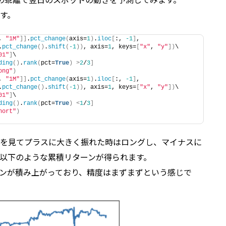
す。
, 
"1M"
]]
.
pct_change
(
axis=
1
)
.
iloc
[
:, 
-1
]
,
.
pct_change
()
.
shift
(
-1
))
, axis=
1
, keys=
[
"x"
, 
"y"
])
\
01"
]
\
ding
()
.
rank
(
pct=
True
)
>
2
/
3
]
ong"
)
, 
"1M"
]]
.
pct_change
(
axis=
1
)
.
iloc
[
:, 
-1
]
,
.
pct_change
()
.
shift
(
-1
))
, axis=
1
, keys=
[
"x"
, 
"y"
])
\
01"
]
\
ding
()
.
rank
(
pct=
True
)
<
1
/
3
]
hort"
)
を見てプラスに大きく振れた時はロングし、マイナスに
以下のような累積リターンが得られます。
ンが積み上がっており、精度はまずまずという感じで