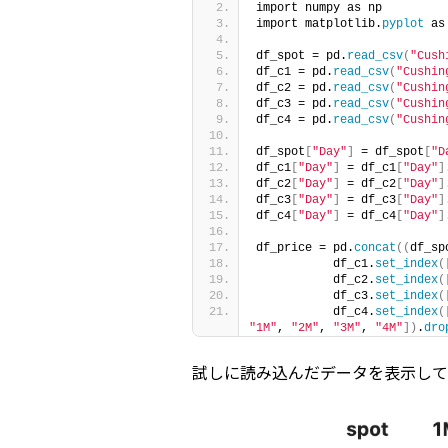
import numpy as np
import matplotlib.
pyplot
 as
df_spot = pd.
read_csv
(
"Cush
df_c1 = pd.
read_csv
(
"Cushin
df_c2 = pd.
read_csv
(
"Cushin
df_c3 = pd.
read_csv
(
"Cushin
df_c4 = pd.
read_csv
(
"Cushin
df_spot
[
"Day"
]
 = df_spot
[
"D
df_c1
[
"Day"
]
 = df_c1
[
"Day"
]
df_c2
[
"Day"
]
 = df_c2
[
"Day"
]
df_c3
[
"Day"
]
 = df_c3
[
"Day"
]
df_c4
[
"Day"
]
 = df_c4
[
"Day"
]
df_price = pd.
concat
((
df_sp
           df_c1.
set_index
(
           df_c2.
set_index
(
           df_c3.
set_index
(
           df_c4.
set_index
(
"1M"
, 
"2M"
, 
"3M"
, 
"4M"
])
.
dro
試しに読み込んだデータを表示して