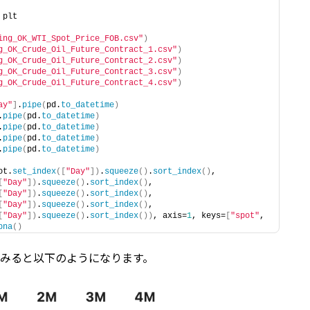
 plt
ing_OK_WTI_Spot_Price_FOB.csv"
)
g_OK_Crude_Oil_Future_Contract_1.csv"
)
g_OK_Crude_Oil_Future_Contract_2.csv"
)
g_OK_Crude_Oil_Future_Contract_3.csv"
)
g_OK_Crude_Oil_Future_Contract_4.csv"
)
ay"
]
.
pipe
(
pd.
to_datetime
)
.
pipe
(
pd.
to_datetime
)
.
pipe
(
pd.
to_datetime
)
.
pipe
(
pd.
to_datetime
)
.
pipe
(
pd.
to_datetime
)
ot.
set_index
([
"Day"
])
.
squeeze
()
.
sort_index
()
,
[
"Day"
])
.
squeeze
()
.
sort_index
()
,
[
"Day"
])
.
squeeze
()
.
sort_index
()
,
[
"Day"
])
.
squeeze
()
.
sort_index
()
,
[
"Day"
])
.
squeeze
()
.
sort_index
())
, axis=
1
, keys=
[
"spot"
, 
pna
()
みると以下のようになります。