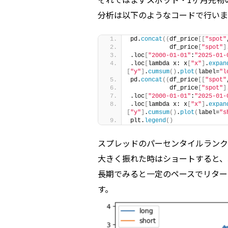
分析は以下のようなコードで行いま
pd.
concat
((
df_price
[[
"spot"
           df_price
[
"spot"
]
.loc
[
"2000-01-01"
:
"2025-01-
.loc
[
lambda x: x
[
"x"
]
.
expan
[
"y"
]
.
cumsum
()
.
plot
(
label=
"l
pd.
concat
((
df_price
[[
"spot"
           df_price
[
"spot"
]
.loc
[
"2000-01-01"
:
"2025-01-
.loc
[
lambda x: x
[
"x"
]
.
expan
[
"y"
]
.
cumsum
()
.
plot
(
label=
"s
plt.
legend
()
スプレッドのパーセンタイルランク
大きく振れた時はショートすると、
長期でみると一定のペースでリター
す。