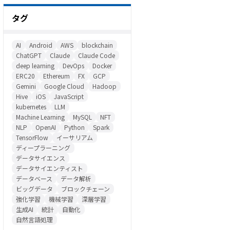
タグ
AI
Android
AWS
blockchain
ChatGPT
Claude
Claude Code
deep learning
DevOps
Docker
ERC20
Ethereum
FX
GCP
Gemini
Google Cloud
Hadoop
Hive
iOS
JavaScript
kubernetes
LLM
Machine Learning
MySQL
NFT
NLP
OpenAI
Python
Spark
TensorFlow
イーサリアム
ディープラーニング
データサイエンス
データサイエンティスト
データベース
データ解析
ビッグデータ
ブロックチェーン
強化学習
機械学習
深層学習
生成AI
統計
自動化
自然言語処理