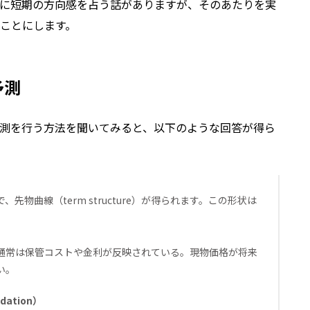
に短期の方向感を占う話がありますが、そのあたりを実
ことにします。
予測
測を行う方法を聞いてみると、以下のような回答が得ら
物曲線（term structure）が得られます。この形状は
。
通常は保管コストや金利が反映されている。現物価格が将来
い。
ation）