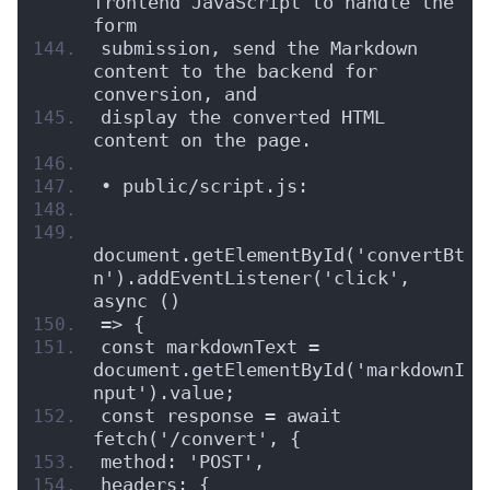
frontend JavaScript to handle the 
form
submission, send the Markdown 
content to the backend for 
conversion, and
display the converted HTML 
content on the page.
• public/script.js:
document.getElementById('convertBt
n').addEventListener('click', 
async ()
=> {
const markdownText = 
document.getElementById('markdownI
nput').value;
const response = await 
fetch('/convert', {
method: 'POST',
headers: {