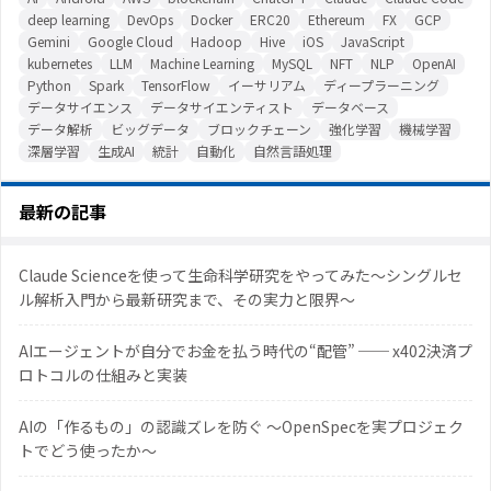
deep learning
DevOps
Docker
ERC20
Ethereum
FX
GCP
Gemini
Google Cloud
Hadoop
Hive
iOS
JavaScript
kubernetes
LLM
Machine Learning
MySQL
NFT
NLP
OpenAI
Python
Spark
TensorFlow
イーサリアム
ディープラーニング
データサイエンス
データサイエンティスト
データベース
データ解析
ビッグデータ
ブロックチェーン
強化学習
機械学習
深層学習
生成AI
統計
自動化
自然言語処理
最新の記事
Claude Scienceを使って生命科学研究をやってみた〜シングルセ
ル解析入門から最新研究まで、その実力と限界〜
AIエージェントが自分でお金を払う時代の“配管” ── x402決済プ
ロトコルの仕組みと実装
AIの「作るもの」の認識ズレを防ぐ 〜OpenSpecを実プロジェク
トでどう使ったか〜