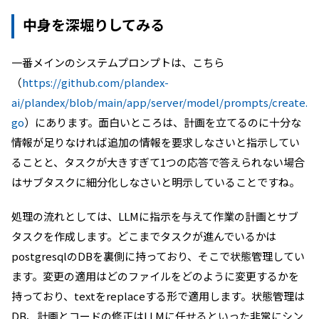
中身を深堀りしてみる
一番メインのシステムプロンプトは、こちら
（
https://github.com/plandex-
ai/plandex/blob/main/app/server/model/prompts/create.
go
）にあります。面白いところは、計画を立てるのに十分な
情報が足りなければ追加の情報を要求しなさいと指示してい
ることと、タスクが大きすぎて1つの応答で答えられない場合
はサブタスクに細分化しなさいと明示していることですね。
処理の流れとしては、LLMに指示を与えて作業の計画とサブ
タスクを作成します。どこまでタスクが進んでいるかは
postgresqlのDBを裏側に持っており、そこで状態管理してい
ます。変更の適用はどのファイルをどのように変更するかを
持っており、textをreplaceする形で適用します。状態管理は
DB、計画とコードの修正はLLMに任せるといった非常にシン