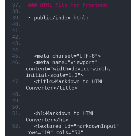
### HTML File for Frontend
• public/index.html:
  <meta charset="UTF-8">
  <meta name="viewport" 
content="width=device-width, 
initial-scale=1.0">
  <title>Markdown to HTML 
Converter</title>
  <h1>Markdown to HTML 
Converter</h1>
  <textarea id="markdownInput" 
rows="10" cols="50" 