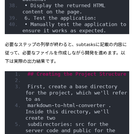
• Display the returned HTML 
content on the page.
6. Test the application:
• Manually test the application to 
ensure it works as expected.
必要なステップの列挙が終わると、subtasksに記載の内容に
従って、必要なファイルを作成しながら開発を進めます。以
下は実際の出力結果です。
## Creating the Project Structure
First, create a base directory 
for the project, which we'll refer 
to as
markdown-to-html-converter . 
Inside this directory, we'll 
create two
subdirectories: src for the 
server code and public for the 