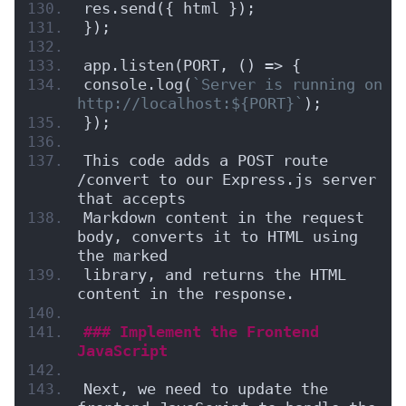
res.send({ html });
});
app.listen(PORT, () => {
console.log(
`Server is running on 
http://localhost:${PORT}`
);
});
This code adds a POST route 
/convert to our Express.js server 
that accepts
Markdown content in the request 
body, converts it to HTML using 
the marked
library, and returns the HTML 
content in the response.
### Implement the Frontend 
JavaScript
Next, we need to update the 