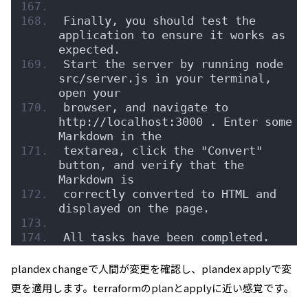
Finally, you should test the 
application to ensure it works as 
expected.
Start the server by running node 
src/server.js in your terminal, 
open your
browser, and navigate to 
http://localhost:3000 . Enter some 
Markdown in the
textarea, click the "Convert" 
button, and verify that the 
Markdown is
correctly converted to HTML and 
displayed on the page.
All tasks have been completed.
plandex changeで人間が変更を確認し、plandex applyで変
更を適用します。terraformのplanとapplyに近い感覚です。