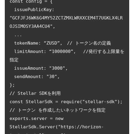
const config = {

　issuePublicKey: 
"GCFJFJ6WK6G4MY52ZCTZMXLWRXXCEM4T7UGKLX4LR
OJSIMOSY3AA4CU4",

　... 

　tokenName: “ZUSD”,　// トークン名の定義

　limitAmount: “1000000”,　 //発行する上限量を
指定

　issueAmount: "3000",

　sendAmount: "30",

};

// Stellar SDKを利用

const StellarSdk = require("stellar-sdk"); 

// トークン を作成したいネットワークを指定

exports.server = new 
StellarSdk.Server("https://horizon-