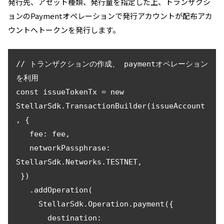
発行先、アセット種類、発行量を指定した上、トランザクシ
ョンのPaymentオペレーションで発行アカウントが配布アカ
ウントへトークンを発行します。
// トランザクションの作成、 paymentオペレーション
を利用

const issueTokenTx = new 
StellarSdk.TransactionBuilder(issueAccount
, {

   fee: fee,

   networkPassphrase: 
StellarSdk.Networks.TESTNET,

 })

   .addOperation(

     StellarSdk.Operation.payment({

       destination: 