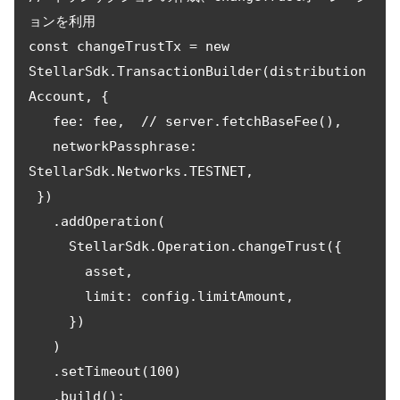
ョンを利用

const changeTrustTx = new 
StellarSdk.TransactionBuilder(distribution
Account, {

   fee: fee,  // server.fetchBaseFee(),

   networkPassphrase: 
StellarSdk.Networks.TESTNET,

 })

   .addOperation(

     StellarSdk.Operation.changeTrust({

       asset,

       limit: config.limitAmount,

     })

   )

   .setTimeout(100)

   .build();
