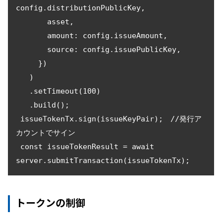
config.distributionPublicKey,

       asset,

       amount: config.issueAmount,

       source: config.issuePublicKey,

     })

   )

   .setTimeout(100)

   .build();

 issueTokenTx.sign(issueKeyPair);　//発行ア
カウントでサイン

 const issueTokenResult = await 
トークンの制御