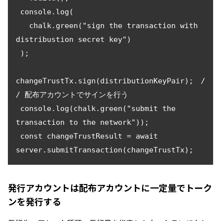
 console.log(

   chalk.green("sign the transaction with 
distribustion secret key")

 );

changeTrustTx.sign(distributionKeyPair);　/
/ 配布アカウントでサインを行う

 console.log(chalk.green("submit the 
transaction to the network"));

 const changeTrustResult = await 
発行アカウントは配布アカウントに一定量でトーク
ンを発行する