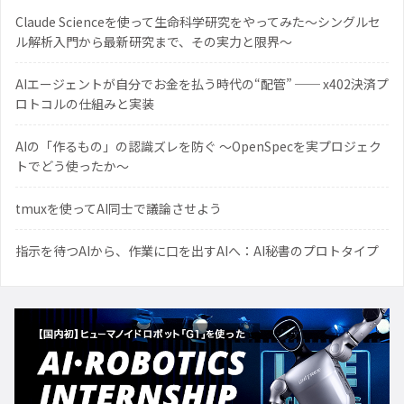
Claude Scienceを使って生命科学研究をやってみた〜シングルセ
ル解析入門から最新研究まで、その実力と限界〜
AIエージェントが自分でお金を払う時代の“配管” ── x402決済プ
ロトコルの仕組みと実装
AIの「作るもの」の認識ズレを防ぐ 〜OpenSpecを実プロジェク
トでどう使ったか〜
tmuxを使ってAI同士で議論させよう
指示を待つAIから、作業に口を出すAIへ：AI秘書のプロトタイプ