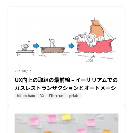
2021/01/07
UX向上の取組の最前線 – イーサリアムでの
ガスレストランザクションとオートメーシ
ョン（前編）
blockchain
DX
Ethereum
gelato