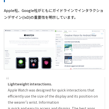
Apple社、Google社がともにガイドラインでインタラクショ
ンデザイン(IxD)の重要性を明示しています。
Lightweight interactions.
Apple Watch was designed for quick interactions that
efficiently use the size of the display and its position on
the wearer’s wrist. Information
is quick and easy to access and dismiss. The best apps