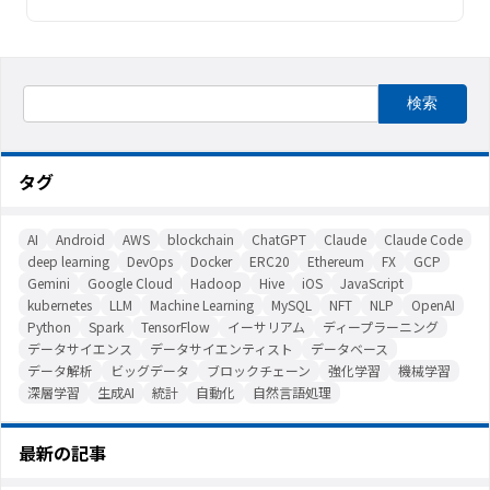
タグ
AI
Android
AWS
blockchain
ChatGPT
Claude
Claude Code
deep learning
DevOps
Docker
ERC20
Ethereum
FX
GCP
Gemini
Google Cloud
Hadoop
Hive
iOS
JavaScript
kubernetes
LLM
Machine Learning
MySQL
NFT
NLP
OpenAI
Python
Spark
TensorFlow
イーサリアム
ディープラーニング
データサイエンス
データサイエンティスト
データベース
データ解析
ビッグデータ
ブロックチェーン
強化学習
機械学習
深層学習
生成AI
統計
自動化
自然言語処理
最新の記事