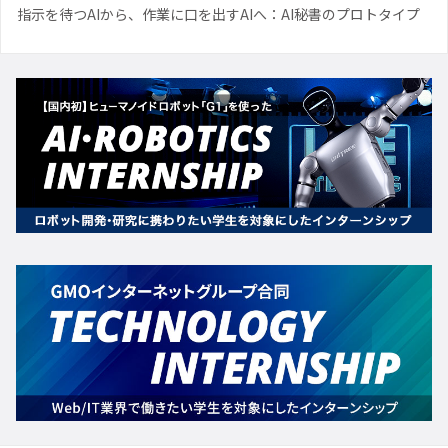
指示を待つAIから、作業に口を出すAIへ：AI秘書のプロトタイプ