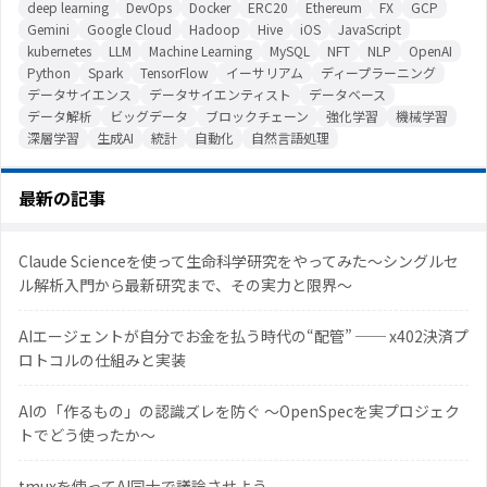
deep learning
DevOps
Docker
ERC20
Ethereum
FX
GCP
Gemini
Google Cloud
Hadoop
Hive
iOS
JavaScript
kubernetes
LLM
Machine Learning
MySQL
NFT
NLP
OpenAI
Python
Spark
TensorFlow
イーサリアム
ディープラーニング
データサイエンス
データサイエンティスト
データベース
データ解析
ビッグデータ
ブロックチェーン
強化学習
機械学習
深層学習
生成AI
統計
自動化
自然言語処理
最新の記事
Claude Scienceを使って生命科学研究をやってみた〜シングルセ
ル解析入門から最新研究まで、その実力と限界〜
AIエージェントが自分でお金を払う時代の“配管” ── x402決済プ
ロトコルの仕組みと実装
AIの「作るもの」の認識ズレを防ぐ 〜OpenSpecを実プロジェク
トでどう使ったか〜
tmuxを使ってAI同士で議論させよう