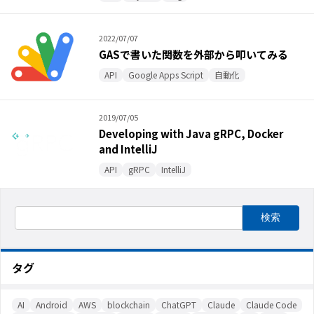
2022/07/07
GASで書いた関数を外部から叩いてみる
API
Google Apps Script
自動化
2019/07/05
Developing with Java gRPC, Docker
and IntelliJ
API
gRPC
IntelliJ
タグ
AI
Android
AWS
blockchain
ChatGPT
Claude
Claude Code