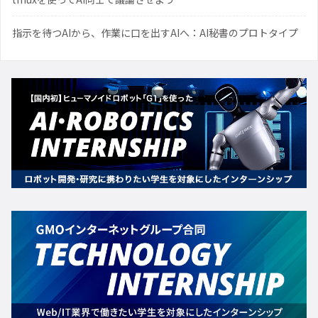
指示を待つAIから、作業に口を出すAIへ：AI秘書のプロトタイプ