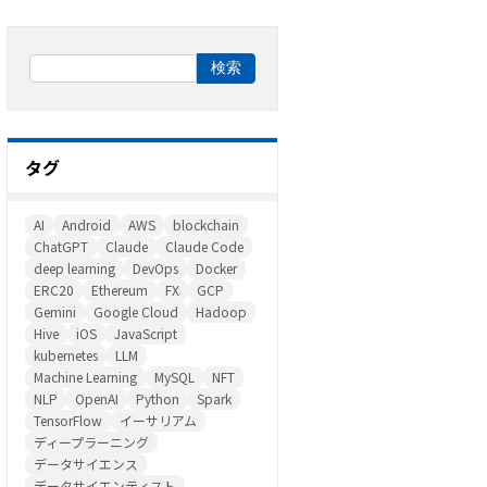
タグ
AI
Android
AWS
blockchain
ChatGPT
Claude
Claude Code
deep learning
DevOps
Docker
ERC20
Ethereum
FX
GCP
Gemini
Google Cloud
Hadoop
Hive
iOS
JavaScript
kubernetes
LLM
Machine Learning
MySQL
NFT
NLP
OpenAI
Python
Spark
TensorFlow
イーサリアム
ディープラーニング
データサイエンス
データサイエンティスト