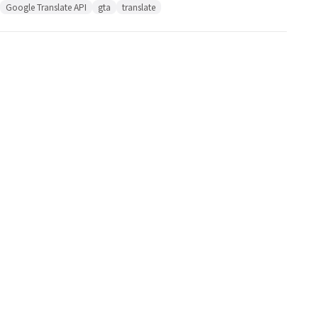
Google Translate API
gta
translate