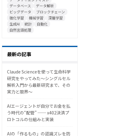
データベース
データ解析
ビッグデータ
ブロックチェーン
強化学習
機械学習
深層学習
生成AI
統計
自動化
自然言語処理
最新の記事
Claude Scienceを使って生命科学
研究をやってみた〜シングルセル
解析入門から最新研究まで、その
実力と限界〜
AIエージェントが自分でお金を払
う時代の“配管” ── x402決済プ
ロトコルの仕組みと実装
AIの「作るもの」の認識ズレを防