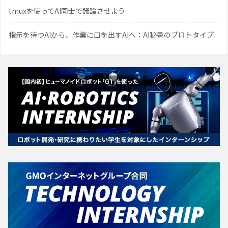
tmuxを使ってAI同士で議論させよう
指示を待つAIから、作業に口を出すAIへ：AI秘書のプロトタイプ