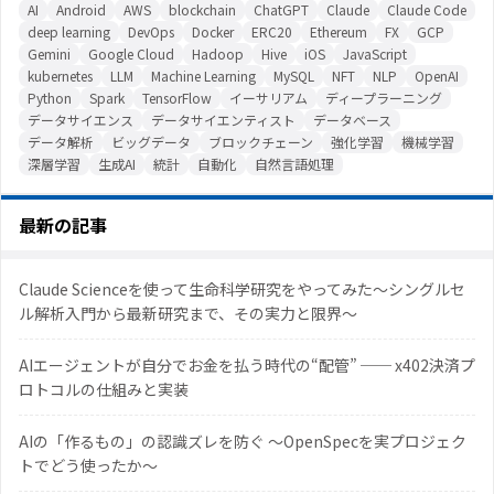
AI
Android
AWS
blockchain
ChatGPT
Claude
Claude Code
deep learning
DevOps
Docker
ERC20
Ethereum
FX
GCP
Gemini
Google Cloud
Hadoop
Hive
iOS
JavaScript
kubernetes
LLM
Machine Learning
MySQL
NFT
NLP
OpenAI
Python
Spark
TensorFlow
イーサリアム
ディープラーニング
データサイエンス
データサイエンティスト
データベース
データ解析
ビッグデータ
ブロックチェーン
強化学習
機械学習
深層学習
生成AI
統計
自動化
自然言語処理
最新の記事
Claude Scienceを使って生命科学研究をやってみた〜シングルセ
ル解析入門から最新研究まで、その実力と限界〜
AIエージェントが自分でお金を払う時代の“配管” ── x402決済プ
ロトコルの仕組みと実装
AIの「作るもの」の認識ズレを防ぐ 〜OpenSpecを実プロジェク
トでどう使ったか〜