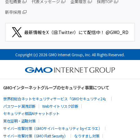
会社概要
代表メッセージ
企業理念
採用TOP
新卒採用
最新情報をX（旧:Twitter）にて配信中！ @GMO_RD
Copyright (c) 2026 GMO Internet Group, Inc. All Rights Reserved.
GMOインターネットグループのセキュリティ事業について
世界初総合ネットセキュリティサービス「GMOセキュリティ24」
パスワード漏洩診断
Webサイトリスク診断
セキュリティ相談AIチャットボット
実在証明・盗聴対策
サイバー攻撃対策（GMOサイバーセキュリティ byイエラエ）
サイバー攻撃対策（GMO Flatt Security）
なりすまし対策