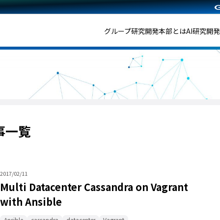
グループ研究開発本部とは
AI研究開
記事一覧
2017/02/11
Multi Datacenter Cassandra on Vagrant
with Ansible
Ansible
cassandra
datacenter
Vagrant