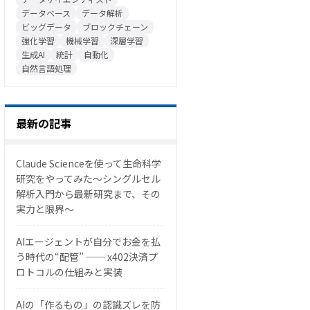
データベース
データ解析
ビッグデータ
ブロックチェーン
強化学習
機械学習
深層学習
生成AI
統計
自動化
自然言語処理
最新の記事
Claude Scienceを使って生命科学
研究をやってみた〜シングルセル
解析入門から最新研究まで、その
実力と限界〜
AIエージェントが自分でお金を払
う時代の“配管” ── x402決済プ
ロトコルの仕組みと実装
AIの「作るもの」の認識ズレを防