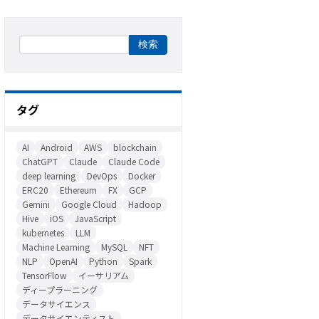
タグ
AI
Android
AWS
blockchain
ChatGPT
Claude
Claude Code
deep learning
DevOps
Docker
ERC20
Ethereum
FX
GCP
Gemini
Google Cloud
Hadoop
Hive
iOS
JavaScript
kubernetes
LLM
Machine Learning
MySQL
NFT
NLP
OpenAI
Python
Spark
TensorFlow
イーサリアム
ディープラーニング
データサイエンス
データサイエンティスト