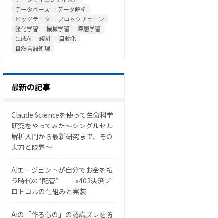
データベース
データ解析
ビッグデータ
ブロックチェーン
強化学習
機械学習
深層学習
生成AI
統計
自動化
自然言語処理
最新の記事
Claude Scienceを使って生命科学
研究をやってみた〜シングルセル
解析入門から最新研究まで、その
実力と限界〜
AIエージェントが自分でお金を払
う時代の“配管” ── x402決済プ
ロトコルの仕組みと実装
AIの「作るもの」の認識ズレを防