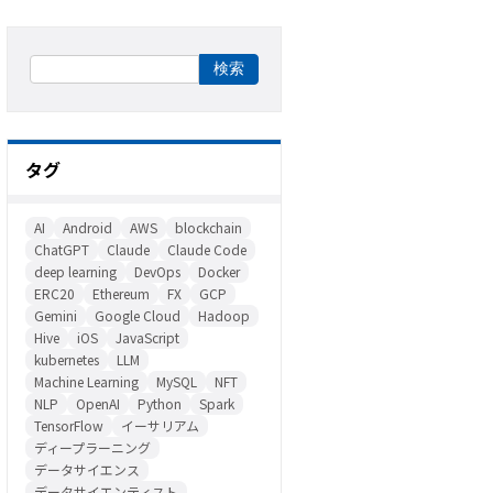
タグ
AI
Android
AWS
blockchain
ChatGPT
Claude
Claude Code
deep learning
DevOps
Docker
ERC20
Ethereum
FX
GCP
Gemini
Google Cloud
Hadoop
Hive
iOS
JavaScript
kubernetes
LLM
Machine Learning
MySQL
NFT
NLP
OpenAI
Python
Spark
TensorFlow
イーサリアム
ディープラーニング
データサイエンス
データサイエンティスト