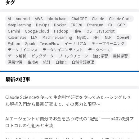
タグ
AI
Android
AWS
blockchain
ChatGPT
Claude
Claude Code
deep learning
DevOps
Docker
ERC20
Ethereum
FX
GCP
Gemini
Google Cloud
Hadoop
Hive
iOS
JavaScript
kubernetes
LLM
Machine Learning
MySQL
NFT
NLP
OpenAI
Python
Spark
TensorFlow
イーサリアム
ディープラーニング
データサイエンス
データサイエンティスト
データベース
データ解析
ビッグデータ
ブロックチェーン
強化学習
機械学習
深層学習
生成AI
統計
自動化
自然言語処理
最新の記事
Claude Scienceを使って生命科学研究をやってみた〜シングルセ
ル解析入門から最新研究まで、その実力と限界〜
AIエージェントが自分でお金を払う時代の“配管” ── x402決済プ
ロトコルの仕組みと実装