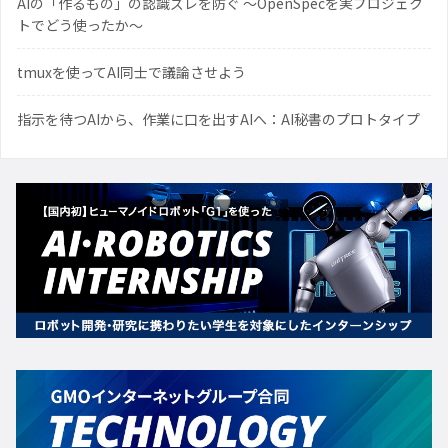
AIの「作るもの」の認識ズレを防ぐ 〜OpenSpecを実プロジェク
トでどう使ったか〜
tmuxを使ってAI同士で議論させよう
指示を待つAIから、作業に口を出すAIへ：AI秘書のプロトタイプ