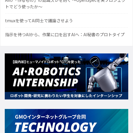
AIの「作るもの」の認識ズレを防ぐ 〜OpenSpecを実プロジェク
トでどう使ったか〜
tmuxを使ってAI同士で議論させよう
指示を待つAIから、作業に口を出すAIへ：AI秘書のプロトタイプ