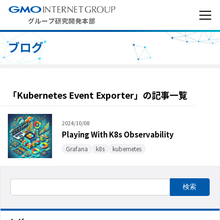
ブログ
「Kubernetes Event Exporter」の記事一覧
2024/10/08
Playing With K8s Observability
Grafana
k8s
kubernetes