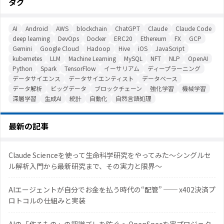
タグ
AI
Android
AWS
blockchain
ChatGPT
Claude
Claude Code
deep learning
DevOps
Docker
ERC20
Ethereum
FX
GCP
Gemini
Google Cloud
Hadoop
Hive
iOS
JavaScript
kubernetes
LLM
Machine Learning
MySQL
NFT
NLP
OpenAI
Python
Spark
TensorFlow
イーサリアム
ディープラーニング
データサイエンス
データサイエンティスト
データベース
データ解析
ビッグデータ
ブロックチェーン
強化学習
機械学習
深層学習
生成AI
統計
自動化
自然言語処理
最新の記事
Claude Scienceを使って生命科学研究をやってみた〜シングルセ
ル解析入門から最新研究まで、その実力と限界〜
AIエージェントが自分でお金を払う時代の“配管” ── x402決済プ
ロトコルの仕組みと実装