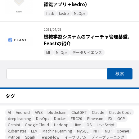
認識アプリ＋kedro）
flask
kedro
MLOps
2021/04/08
機械学習システムのフィーチャ管理基盤、
Feastの紹介
ML
MLOps
データサイエンス
タグ
AI
Android
AWS
blockchain
ChatGPT
Claude
Claude Code
deep learning
DevOps
Docker
ERC20
Ethereum
FX
GCP
Gemini
Google Cloud
Hadoop
Hive
iOS
JavaScript
kubernetes
LLM
Machine Learning
MySQL
NFT
NLP
OpenAI
Python
Spark
TensorFlow
イーサリアム
ディープラーニング