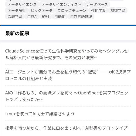
データサイエンス
データサイエンティスト
データベース
データ解析
ビッグデータ
ブロックチェーン
強化学習
機械学習
深層学習
生成AI
統計
自動化
自然言語処理
最新の記事
Claude Scienceを使って生命科学研究をやってみた〜シングルセ
ル解析入門から最新研究まで、その実力と限界〜
AIエージェントが自分でお金を払う時代の“配管” ── x402決済プ
ロトコルの仕組みと実装
AIの「作るもの」の認識ズレを防ぐ 〜OpenSpecを実プロジェク
トでどう使ったか〜
tmuxを使ってAI同士で議論させよう
指示を待つAIから、作業に口を出すAIへ：AI秘書のプロトタイプ