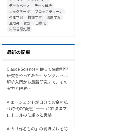
データベース
データ解析
ビッグデータ
ブロックチェーン
強化学習
機械学習
深層学習
生成AI
統計
自動化
自然言語処理
最新の記事
Claude Scienceを使って生命科学
研究をやってみた〜シングルセル
解析入門から最新研究まで、その
実力と限界〜
AIエージェントが自分でお金を払
う時代の“配管” ── x402決済プ
ロトコルの仕組みと実装
AIの「作るもの」の認識ズレを防