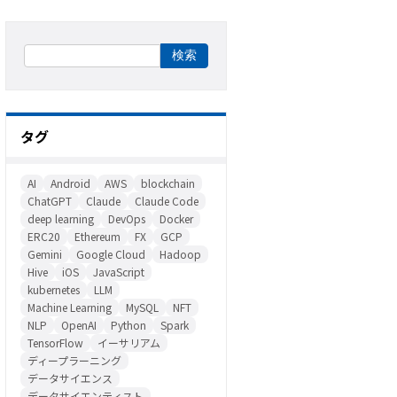
タグ
AI
Android
AWS
blockchain
ChatGPT
Claude
Claude Code
deep learning
DevOps
Docker
ERC20
Ethereum
FX
GCP
Gemini
Google Cloud
Hadoop
Hive
iOS
JavaScript
kubernetes
LLM
Machine Learning
MySQL
NFT
NLP
OpenAI
Python
Spark
TensorFlow
イーサリアム
ディープラーニング
データサイエンス
データサイエンティスト