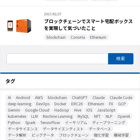
2017/02/27
ブロックチェーンでスマート宅配ボックス
を実現して気づいたこと
blockchain
ConoHa
Ethereum
タグ
AI
Android
AWS
blockchain
ChatGPT
Claude
Claude Code
deep learning
DevOps
Docker
ERC20
Ethereum
FX
GCP
Gemini
Google Cloud
Hadoop
Hive
iOS
JavaScript
kubernetes
LLM
Machine Learning
MySQL
NFT
NLP
OpenAI
Python
Spark
TensorFlow
イーサリアム
ディープラーニング
データサイエンス
データサイエンティスト
データベース
データ解析
ビッグデータ
ブロックチェーン
強化学習
機械学習