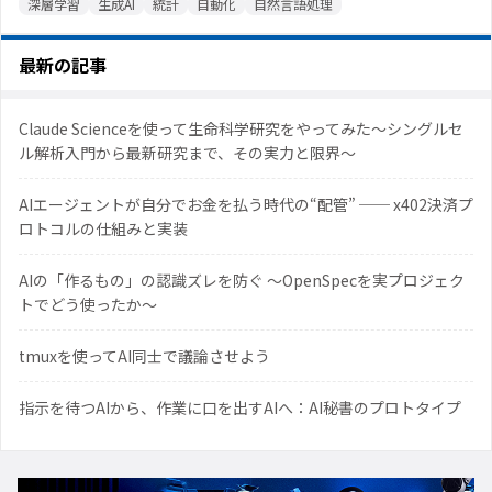
深層学習
生成AI
統計
自動化
自然言語処理
最新の記事
Claude Scienceを使って生命科学研究をやってみた〜シングルセ
ル解析入門から最新研究まで、その実力と限界〜
AIエージェントが自分でお金を払う時代の“配管” ── x402決済プ
ロトコルの仕組みと実装
AIの「作るもの」の認識ズレを防ぐ 〜OpenSpecを実プロジェク
トでどう使ったか〜
tmuxを使ってAI同士で議論させよう
指示を待つAIから、作業に口を出すAIへ：AI秘書のプロトタイプ