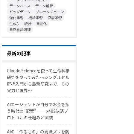
データベース
データ解析
ビッグデータ
ブロックチェーン
強化学習
機械学習
深層学習
生成AI
統計
自動化
自然言語処理
最新の記事
Claude Scienceを使って生命科学
研究をやってみた〜シングルセル
解析入門から最新研究まで、その
実力と限界〜
AIエージェントが自分でお金を払
う時代の“配管” ── x402決済プ
ロトコルの仕組みと実装
AIの「作るもの」の認識ズレを防