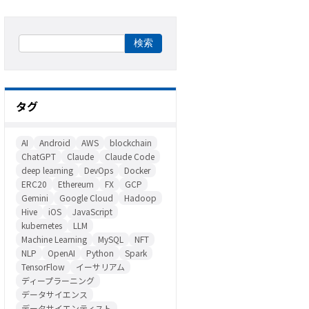
タグ
AI
Android
AWS
blockchain
ChatGPT
Claude
Claude Code
deep learning
DevOps
Docker
ERC20
Ethereum
FX
GCP
Gemini
Google Cloud
Hadoop
Hive
iOS
JavaScript
kubernetes
LLM
Machine Learning
MySQL
NFT
NLP
OpenAI
Python
Spark
TensorFlow
イーサリアム
ディープラーニング
データサイエンス
データサイエンティスト